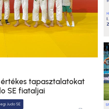
t
H
I
Z
 értékes tapasztalatokat
 SE fiataljai
egi Judo SE
S