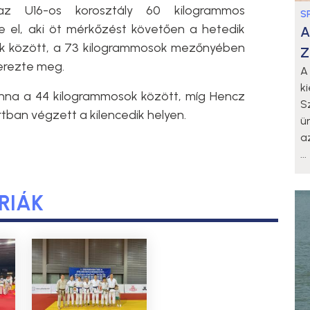
z U16-os korosztály 60 kilogrammos
S
e el, aki öt mérkőzést követően a hetedik
A
ok között, a 73 kilogrammosok mezőnyében
Z
zerezte meg.
A
k
nna a 44 kilogrammosok között, míg Hencz
S
ban végzett a kilencedik helyen.
ü
a
...
RIÁK