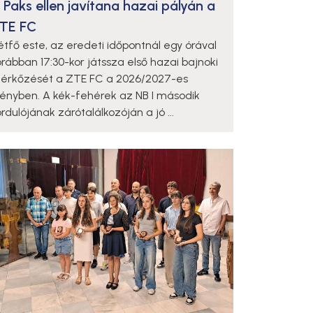
 Paks ellen javítana hazai pályán a
TE FC
étfő este, az eredeti időpontnál egy órával
orábban 17:30-kor játssza első hazai bajnoki
érkőzését a ZTE FC a 2026/2027-es
dényben. A kék-fehérek az NB I második
rdulójának zárótalálkozóján a jó ...