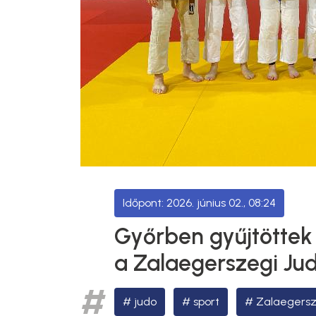
2026. június 02., 08:24
Győrben gyűjtöttek
a Zalaegerszegi Judo
judo
sport
Zalaegersz