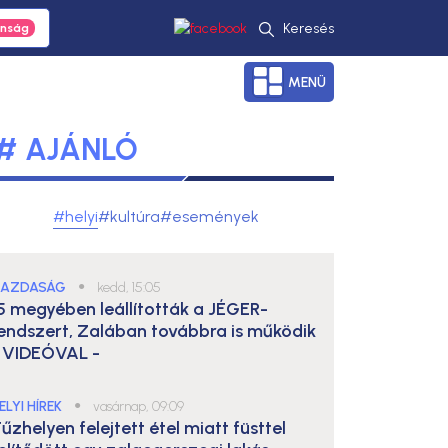
Keresés
MENÜ
# AJÁNLÓ
#helyi
#kultúra
#események
AZDASÁG
●
kedd, 15:05
5 megyében leállították a JÉGER-
endszert, Zalában továbbra is működik
 VIDEÓVAL -
ELYI HÍREK
●
vasárnap, 09:09
űzhelyen felejtett étel miatt füsttel