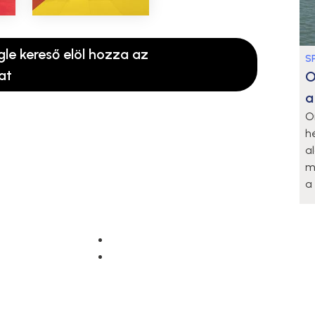
gle kereső elöl hozza az
S
at
O
a
O
h
a
m
a 