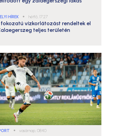
elítődött egy zalaegerszegi lakás
ELYI HÍREK
●
hétfő, 17:27
. fokozatú vízkorlátozást rendeltek el
alaegerszeg teljes területén
PORT
●
vasárnap, 08:40