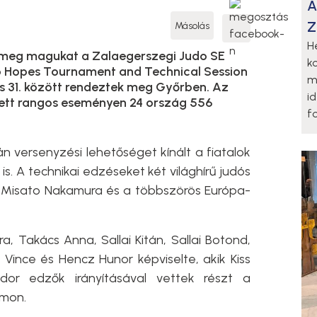
A
Z
Másolás
H
meg magukat a Zalaegerszegi Judo SE
k
do Hopes Tournament and Technical Session
m
s 31. között rendeztek meg Győrben. Az
i
zett rangos eseményen 24 ország 556
fo
versenyzési lehetőséget kínált a fiatalok
s. A technikai edzéseket két világhírű judós
k Misato Nakamura és a többszörös Európa-
, Takács Anna, Sallai Kitán, Sallai Botond,
Vince és Hencz Hunor képviselte, akik Kiss
ndor edzők irányításával vettek részt a
umon.