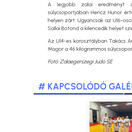
A legjobb zalai eredményt a
súlycsoportjában Hencz Hunor ért
helyen zárt. Ugyancsak az U16-os
Sallai Botond a kilencedik helyet s
Az U14-es korosztályban Takács A
Magor a 46 kilogrammos súlycsoport
Fotó: Zalaegerszegi Judo SE
# KAPCSOLÓDÓ GALÉ