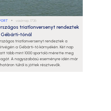
PORT
●
vasárnap, 17:36
rszágos triatlonversenyt rendeztek
 Gébárti-tónál
rszágos triatlonversenyt rendeztek a
étvégén a Gébárti-tó környékén. Két nap
latt több mint 1000 sportoló mérette meg
agát. A nagyszabású eseményre idén már
határon túlról is jöttek résztvevők.