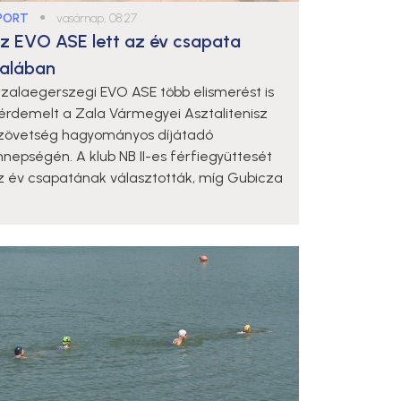
PORT
●
vasárnap, 08:27
z EVO ASE lett az év csapata
alában
 zalaegerszegi EVO ASE több elismerést is
iérdemelt a Zala Vármegyei Asztalitenisz
zövetség hagyományos díjátadó
nnepségén. A klub NB II-es férfiegyüttesét
z év csapatának választották, míg Gubicza