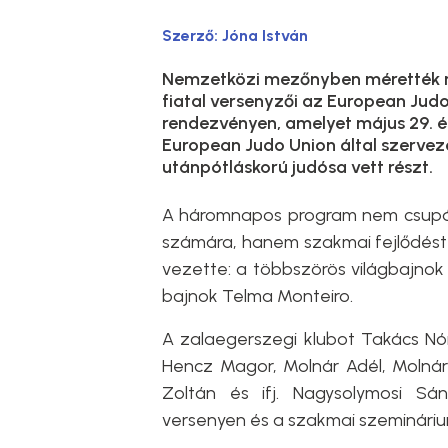
Szerző:
Jóna István
Nemzetközi mezőnyben mérették 
fiatal versenyzői az European Ju
rendezvényen, amelyet május 29. é
European Judo Union által szerve
utánpótláskorú judósa vett részt.
A háromnapos program nem csupán 
számára, hanem szakmai fejlődést i
vezette: a többszörös világbajno
bajnok Telma Monteiro.
A zalaegerszegi klubot Takács Nóra
Hencz Magor, Molnár Adél, Molnár 
Zoltán és ifj. Nagysolymosi Sá
versenyen és a szakmai szeminári