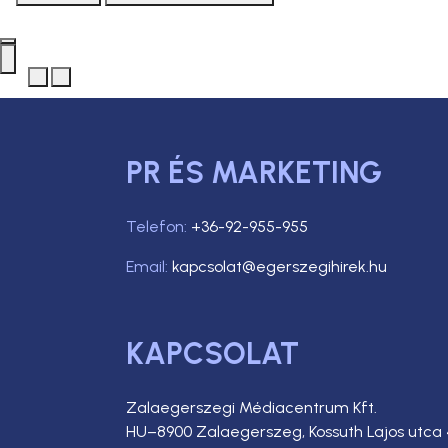
PR ÉS MARKETING
Telefon:
+36-92-955-955
Email:
kapcsolat@egerszegihirek.hu
KAPCSOLAT
Zalaegerszegi Médiacentrum Kft.
HU–8900 Zalaegerszeg, Kossuth Lajos utca 