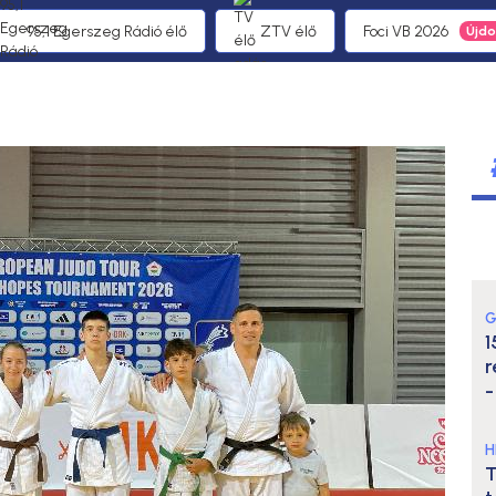
95,1 Egerszeg Rádió élő
ZTV élő
Foci VB 2026
G
1
r
-
H
T