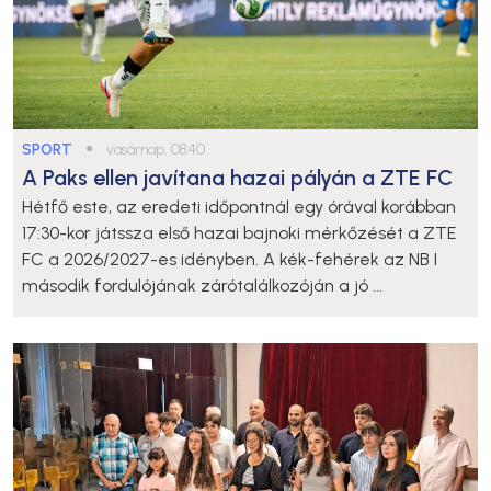
SPORT
●
vasárnap, 08:40
A Paks ellen javítana hazai pályán a ZTE FC
Hétfő este, az eredeti időpontnál egy órával korábban
17:30-kor játssza első hazai bajnoki mérkőzését a ZTE
FC a 2026/2027-es idényben. A kék-fehérek az NB I
második fordulójának zárótalálkozóján a jó ...