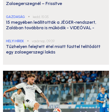
Zalaegerszegnél – Frissítve
GAZDASÁG
●
kedd, 15:05
15 megyében leállították a JÉGER-rendszert,
Zalában továbbra is működik
- VIDEÓVAL -
HELYI HÍREK
●
vasárnap, 09:09
Tűzhelyen felejtett étel miatt füsttel telítődött
egy zalaegerszegi lakás