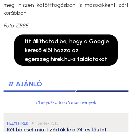
meg, hiszen kötöttfogásban is másodikként zárt
korábban.
Fotó: ZBSE
Itt állíthatod be, hogy a Google
kereső elöl hozza az
egerszegihirek.hu-s találatokat
# AJÁNLÓ
#helyi
#kultúra
#események
HELYI HÍREK
●
péntek, 15:10
Két baleset miatt zárták le a 74-es főutat