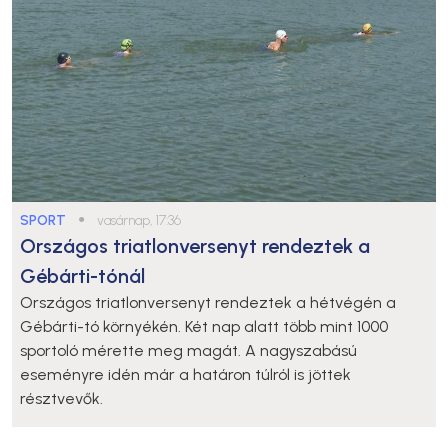
SPORT
●
vasárnap, 17:36
Országos triatlonversenyt rendeztek a
Gébárti-tónál
Országos triatlonversenyt rendeztek a hétvégén a
Gébárti-tó környékén. Két nap alatt több mint 1000
sportoló mérette meg magát. A nagyszabású
eseményre idén már a határon túlról is jöttek
résztvevők.