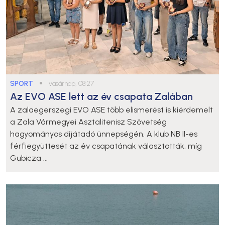
SPORT
●
vasárnap, 08:27
Az EVO ASE lett az év csapata Zalában
A zalaegerszegi EVO ASE több elismerést is kiérdemelt
a Zala Vármegyei Asztalitenisz Szövetség
hagyományos díjátadó ünnepségén. A klub NB II-es
férfiegyüttesét az év csapatának választották, míg
Gubicza ...