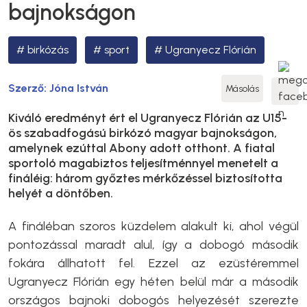
bajnokságon
birkózás
sport
Ugranyecz Flórián
Szerző:
Jóna István
Másolás
Kiváló eredményt ért el Ugranyecz Flórián az U15-
ös szabadfogású birkózó magyar bajnokságon,
amelynek ezúttal Abony adott otthont. A fiatal
sportoló magabiztos teljesítménnyel menetelt a
fináléig: három győztes mérkőzéssel biztosította
helyét a döntőben.
A fináléban szoros küzdelem alakult ki, ahol végül
pontozással maradt alul, így a dobogó második
fokára állhatott fel. Ezzel az ezüstéremmel
Ugranyecz Flórián egy héten belül már a második
országos bajnoki dobogós helyezését szerezte