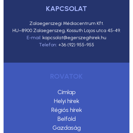
KAPCSOLAT
Zalaegerszegi Médiacentrum Kft.
HU–8900 Zalaegerszeg, Kossuth Lajos utca 45-49.
E-mail:
kapcsolat@egerszegihirek.hu
Telefon:
+36 (92) 955-955
ROVATOK
Címlap
Helyi hírek
Régiós hírek
Belföld
Gazdaság