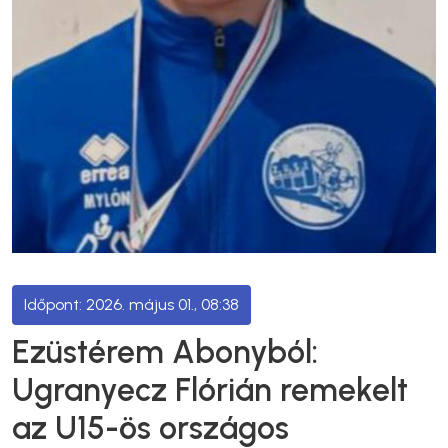
2026. május 01., 08:38
Ezüstérem Abonyból:
Ugranyecz Flórián remekelt
az U15-ös országos