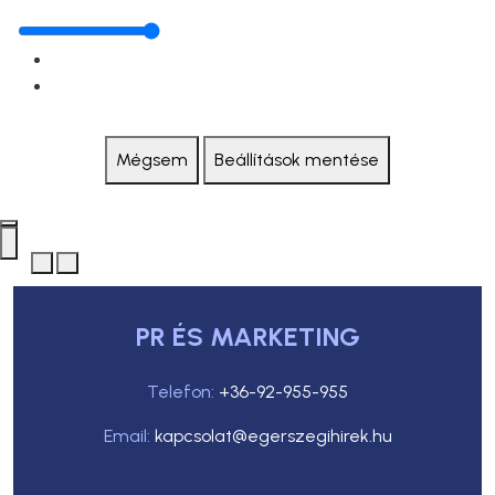
Mégsem
Beállítások mentése
PR ÉS MARKETING
Telefon:
+36-92-955-955
Email:
kapcsolat@egerszegihirek.hu