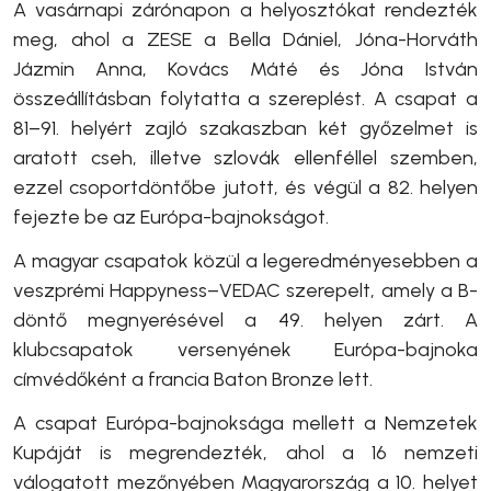
A vasárnapi zárónapon a helyosztókat rendezték
meg, ahol a ZESE a Bella Dániel, Jóna-Horváth
Jázmin Anna, Kovács Máté és Jóna István
összeállításban folytatta a szereplést. A csapat a
81–91. helyért zajló szakaszban két győzelmet is
aratott cseh, illetve szlovák ellenféllel szemben,
ezzel csoportdöntőbe jutott, és végül a 82. helyen
fejezte be az Európa-bajnokságot.
A magyar csapatok közül a legeredményesebben a
veszprémi Happyness–VEDAC szerepelt, amely a B-
döntő megnyerésével a 49. helyen zárt. A
klubcsapatok versenyének Európa-bajnoka
címvédőként a francia Baton Bronze lett.
A csapat Európa-bajnoksága mellett a Nemzetek
Kupáját is megrendezték, ahol a 16 nemzeti
válogatott mezőnyében Magyarország a 10. helyet