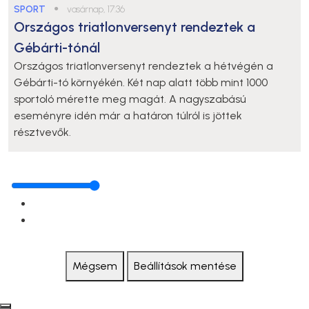
SPORT
●
vasárnap, 17:36
Országos triatlonversenyt rendeztek a
Gébárti-tónál
Országos triatlonversenyt rendeztek a hétvégén a
Gébárti-tó környékén. Két nap alatt több mint 1000
sportoló mérette meg magát. A nagyszabású
eseményre idén már a határon túlról is jöttek
résztvevők.
Mégsem
Beállítások mentése