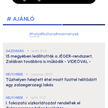
# AJÁNLÓ
#helyi
#kultúra
#események
GAZDASÁG
●
kedd, 15:05
15 megyében leállították a JÉGER-rendszert,
Zalában továbbra is működik
- VIDEÓVAL -
HELYI HÍREK
●
vasárnap, 09:09
Tűzhelyen felejtett étel miatt füsttel telítődött
egy zalaegerszegi lakás
HELYI HÍREK
●
hétfő, 17:27
I. fokozatú vízkorlátozást rendeltek el