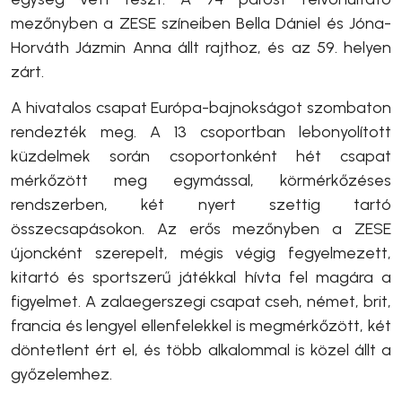
mezőnyben a ZESE színeiben Bella Dániel és Jóna-
Horváth Jázmin Anna állt rajthoz, és az 59. helyen
zárt.
A hivatalos csapat Európa-bajnokságot szombaton
rendezték meg. A 13 csoportban lebonyolított
küzdelmek során csoportonként hét csapat
mérkőzött meg egymással, körmérkőzéses
rendszerben, két nyert szettig tartó
összecsapásokon. Az erős mezőnyben a ZESE
újoncként szerepelt, mégis végig fegyelmezett,
kitartó és sportszerű játékkal hívta fel magára a
figyelmet. A zalaegerszegi csapat cseh, német, brit,
francia és lengyel ellenfelekkel is megmérkőzött, két
döntetlent ért el, és több alkalommal is közel állt a
győzelemhez.