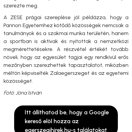
szerezte meg.
A ZESE prágai szereplése jól példázza, hogy a
Pannon Egyetemhez kötődő közösségek nemcsak a
tanulmányok és a szakmai munka területén, hanem
a sportban is aktívak és nyitottak a nemzetközi
megmérettetésekre. A részvétel értékét tovább
növeli, hogy az egyesület tagjai egy rendkívül erős
mezőnyben szerezhettek tapasztalatot, miközben
méltón képviselték Zalaegerszeget és az egyetemi
közösséget.
Fotó: Jóna István
Itt állíthatod be, hogy a Google
kereső elöl hozza az
egerszegihirek.hu-s találatokat