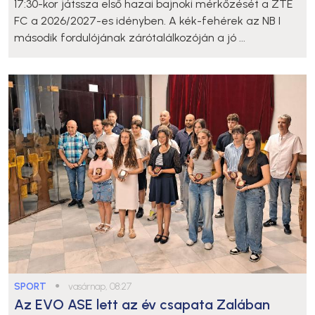
17:30-kor játssza első hazai bajnoki mérkőzését a ZTE
FC a 2026/2027-es idényben. A kék-fehérek az NB I
második fordulójának zárótalálkozóján a jó ...
SPORT
●
vasárnap, 08:27
Az EVO ASE lett az év csapata Zalában