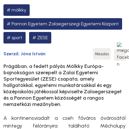
mölkky
Pannon Egyetem Zalaegerszegi Egyetemi Központ
sport
ZESE
Szerző:
Jóna István
Másolás
Prágában, a fedett pályás Mölkky Európa-
bajnokságon szerepelt a Zalai Egyetemi
Sportegyesület (ZESE) csapata, amely
hallgatókkal, egyetemi munkatársakkal és egy
középiskolás játékossal képviselte Zalaegerszeget
és a Pannon Egyetem közösségét a rangos
nemzetközi mezőnyben.
A kontinensviadalt a cseh főváros óvárosától
mintegy félórányira található Měcholupy