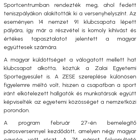
Sportcentrumban rendezték meg, ahol fedett
teniszpályákon alakították ki a versenyhelyszínt. Az
eseményen 14 nemzet 91 klubcsapata lépett
pályára, így már a részvétel is komoly kihívást és
értékes tapasztalatot jelentett a magyar
együttesek számára.
A magyar küldöttséget a válogatott mellett hat
klubcsapat alkotta, köztük a Zalai Egyetemi
Sportegyesület is. A ZESE szereplése különösen
figyelemre méltó volt, hiszen a csapatban a sport
iránt elkötelezett hallgatók és munkatársak együtt
képviselték az egyetemi közösséget a nemzetközi
porondon.
A program február 27-én bemelegítő
párosversennyel kezdődött, amelyen négy magyar
egység vett részt. A 74 párost felvonultató