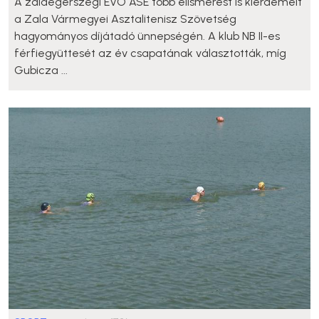
A zalaegerszegi EVO ASE több elismerést is kiérdemelt
a Zala Vármegyei Asztalitenisz Szövetség
hagyományos díjátadó ünnepségén. A klub NB II-es
férfiegyüttesét az év csapatának választották, míg
Gubicza ...