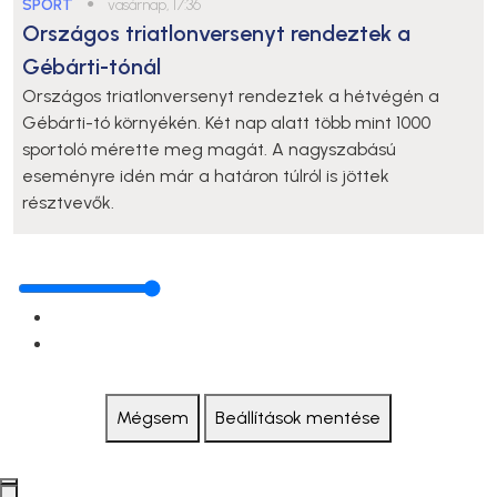
SPORT
●
vasárnap, 17:36
Országos triatlonversenyt rendeztek a
Gébárti-tónál
Országos triatlonversenyt rendeztek a hétvégén a
Gébárti-tó környékén. Két nap alatt több mint 1000
sportoló mérette meg magát. A nagyszabású
eseményre idén már a határon túlról is jöttek
résztvevők.
Mégsem
Beállítások mentése