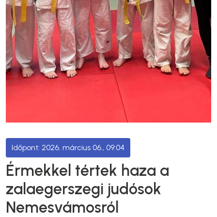
2026. március 06., 09:04
Érmekkel tértek haza a
zalaegerszegi judósok
Nemesvámosról