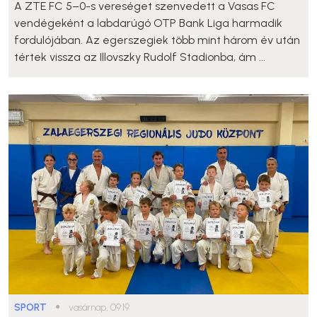
A ZTE FC 5–0-s vereséget szenvedett a Vasas FC
vendégeként a labdarúgó OTP Bank Liga harmadik
fordulójában. Az egerszegiek több mint három év után
tértek vissza az Illovszky Rudolf Stadionba, ám ...
SPORT
●
vasárnap, 09:19