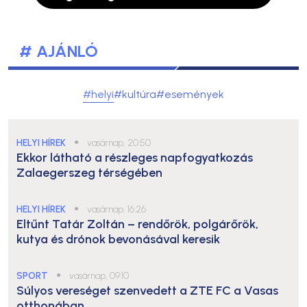
# AJÁNLÓ
#helyi
#kultúra
#események
HELYI HÍREK
●
vasárnap, 20:50
Ekkor látható a részleges napfogyatkozás
Zalaegerszeg térségében
HELYI HÍREK
●
vasárnap, 16:26
Eltűnt Tatár Zoltán – rendőrök, polgárőrök,
kutya és drónok bevonásával keresik
SPORT
●
vasárnap, 09:10
Súlyos vereséget szenvedett a ZTE FC a Vasas
otthonában