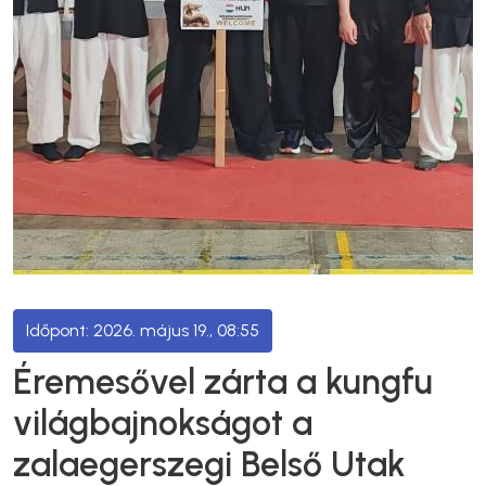
2026. május 19., 08:55
Éremesővel zárta a kungfu
világbajnokságot a
zalaegerszegi Belső Utak