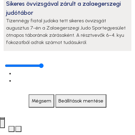
Sikeres övvizsgával zárult a zalaegerszegi
judótábor
Tizennégy fiatal judoka tett sikeres övvizsgát
augusztus 7-én a Zalaegerszegi Judo Sportegyesület
ötnapos táborának zárásaként. A résztvevők 6–4. kyu
fokozatból adtak számot tudásukról.
Mégsem
Beállítások mentése