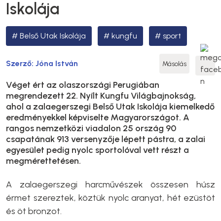
Iskolája
Belső Utak Iskolája
kungfu
sport
Szerző:
Jóna István
Másolás
Véget ért az olaszországi Perugiában
megrendezett 22. Nyílt Kungfu Világbajnokság,
ahol a zalaegerszegi Belső Utak Iskolája kiemelkedő
eredményekkel képviselte Magyarországot. A
rangos nemzetközi viadalon 25 ország 90
csapatának 913 versenyzője lépett pástra, a zalai
egyesület pedig nyolc sportolóval vett részt a
megmérettetésen.
A zalaegerszegi harcművészek összesen húsz
érmet szereztek, köztük nyolc aranyat, hét ezüstöt
és öt bronzot.