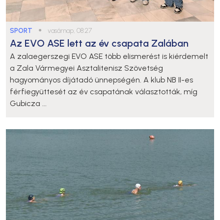
SPORT
●
vasárnap, 08:27
Az EVO ASE lett az év csapata Zalában
A zalaegerszegi EVO ASE több elismerést is kiérdemelt
a Zala Vármegyei Asztalitenisz Szövetség
hagyományos díjátadó ünnepségén. A klub NB II-es
férfiegyüttesét az év csapatának választották, míg
Gubicza ...