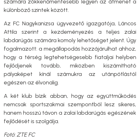
számára zökkenőmentesebb legyen az átmenet a
különböző szintek között.
Az FC Nagykanizsa ügyvezető igazgatója, Láncos
Attila szerint a kezdeményezés a teljes zalai
labdarúgás számára komoly lehetőséget jelent. Úgy
fogalmazott: a megállapodás hozzájárulhat ahhoz,
hogy a térség legtehetségesebb fiataljai helyben
fejlődjenek tovább, miközben kiszámítható
pályaképet kínál számukra az utánpótlástól
egészen az élvonalig.
A két klub bízik abban, hogy az együttműködés
nemcsak sportszakmai szempontból lesz sikeres,
hanem hosszú távon a zalai labdarúgás egészének
fejlődését is szolgálja.
Fotó: ZTE FC