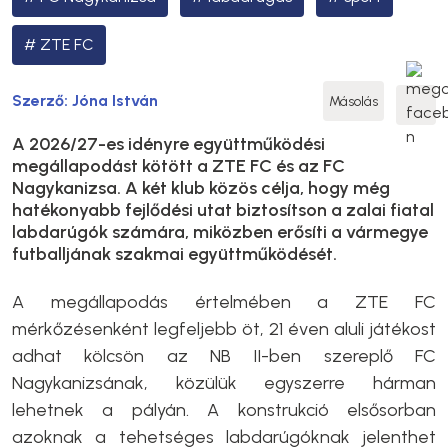
ZTE FC
Szerző:
Jóna István
Másolás
A 2026/27-es idényre együttműködési
megállapodást kötött a ZTE FC és az FC
Nagykanizsa. A két klub közös célja, hogy még
hatékonyabb fejlődési utat biztosítson a zalai fiatal
labdarúgók számára, miközben erősíti a vármegye
futballjának szakmai együttműködését.
A megállapodás értelmében a ZTE FC
mérkőzésenként legfeljebb öt, 21 éven aluli játékost
adhat kölcsön az NB II-ben szereplő FC
Nagykanizsának, közülük egyszerre hárman
lehetnek a pályán. A konstrukció elsősorban
azoknak a tehetséges labdarúgóknak jelenthet