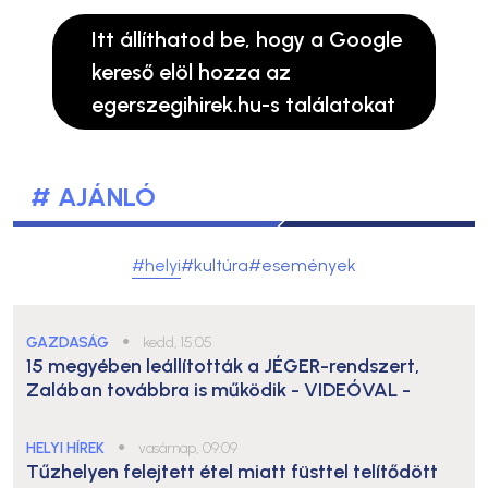
Itt állíthatod be, hogy a Google
kereső elöl hozza az
egerszegihirek.hu-s találatokat
# AJÁNLÓ
#helyi
#kultúra
#események
GAZDASÁG
●
kedd, 15:05
15 megyében leállították a JÉGER-rendszert,
Zalában továbbra is működik
- VIDEÓVAL -
HELYI HÍREK
●
vasárnap, 09:09
Tűzhelyen felejtett étel miatt füsttel telítődött