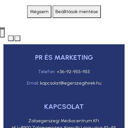
Mégsem
Beállítások mentése
PR ÉS MARKETING
Telefon:
+36-92-955-955
Email:
kapcsolat@egerszegihirek.hu
KAPCSOLAT
Zalaegerszegi Médiacentrum Kft.
HU–8900 Zalaegerszeg, Kossuth Lajos utca 45-49.