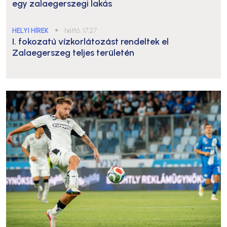
egy zalaegerszegi lakás
HELYI HÍREK
●
hétfő, 17:27
I. fokozatú vízkorlátozást rendeltek el
Zalaegerszeg teljes területén