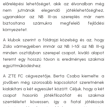
előrelépési lehetőséget, akik az élvonalban még
nem jutnának elegendő játéklehetőséghez,
ugyanakkor az NB III-as szereplés már nem
biztosítana számukra megfelelő fejlődési
környezetet.
A klubok szerint a földrajzi közelség és az, hogy
Zala vármegyében immár az NB I-től az NB III-ig
minden osztályban szerepel csapat, kiváló alapot
teremt egy hosszú távon is eredményes szakmai
együttműködéshez.
A ZTE FC cégvezetője, Berta Csaba kiemelte: a
jövőben még szorosabb kapcsolatot szeretnének
kialakítani a két egyesület között. Céljuk, hogy a két
csapat hasonló játékfilozófiát és szakmai
szemléletet kövessen, így a fiatal játékosok