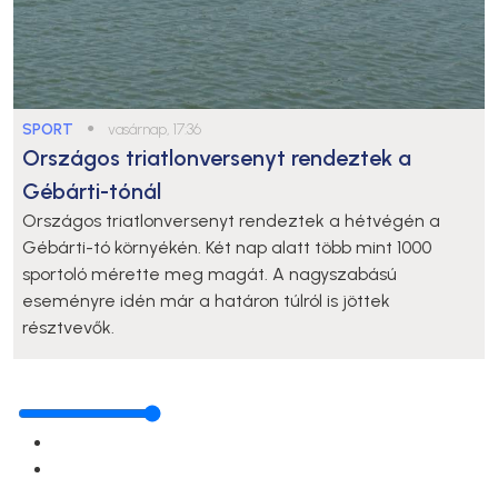
SPORT
●
vasárnap, 17:36
Országos triatlonversenyt rendeztek a
Gébárti-tónál
Országos triatlonversenyt rendeztek a hétvégén a
Gébárti-tó környékén. Két nap alatt több mint 1000
sportoló mérette meg magát. A nagyszabású
eseményre idén már a határon túlról is jöttek
résztvevők.