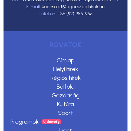
E-mail:
kapcsolat@egerszegihirek.hu
Telefon:
+36 (92) 955-955
ROVATOK
Címlap
Helyi hírek
Régiós hírek
Belföld
Gazdaság
Kultúra
Sport
Programok
Light