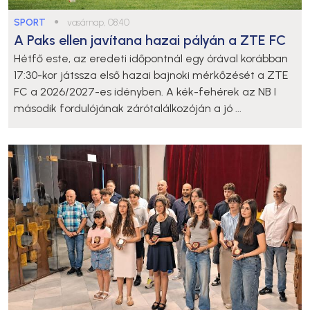
SPORT
●
vasárnap, 08:40
A Paks ellen javítana hazai pályán a ZTE FC
Hétfő este, az eredeti időpontnál egy órával korábban
17:30-kor játssza első hazai bajnoki mérkőzését a ZTE
FC a 2026/2027-es idényben. A kék-fehérek az NB I
második fordulójának zárótalálkozóján a jó ...