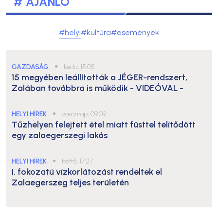
# AJÁNLÓ
#helyi
#kultúra
#események
GAZDASÁG
●
kedd, 15:05
15 megyében leállították a JÉGER-rendszert,
Zalában továbbra is működik
- VIDEÓVAL -
HELYI HÍREK
●
vasárnap, 09:09
Tűzhelyen felejtett étel miatt füsttel telítődött
egy zalaegerszegi lakás
HELYI HÍREK
●
hétfő, 17:27
I. fokozatú vízkorlátozást rendeltek el
Zalaegerszeg teljes területén