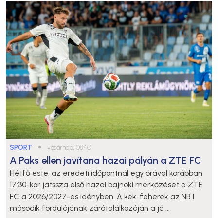
SPORT
●
vasárnap, 08:40
A Paks ellen javítana hazai pályán a ZTE FC
Hétfő este, az eredeti időpontnál egy órával korábban
17:30-kor játssza első hazai bajnoki mérkőzését a ZTE
FC a 2026/2027-es idényben. A kék-fehérek az NB I
második fordulójának zárótalálkozóján a jó ...