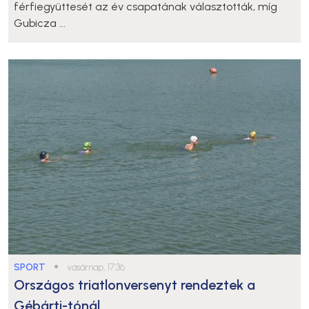
férfiegyüttesét az év csapatának választották, míg
Gubicza ...
SPORT
●
vasárnap, 17:36
Országos triatlonversenyt rendeztek a
Gébárti-tónál