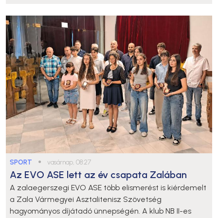
SPORT
●
vasárnap, 08:27
Az EVO ASE lett az év csapata Zalában
A zalaegerszegi EVO ASE több elismerést is kiérdemelt
a Zala Vármegyei Asztalitenisz Szövetség
hagyományos díjátadó ünnepségén. A klub NB II-es