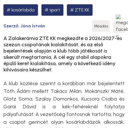
kosárlabda
sport
ZTE KK
Szerző:
Jóna István
Másolás
A Zalakerámia ZTE KK megkezdte a 2026/2027-es
szezon csapatának kialakítását, és az első
bejelentések alapján a klub több játékosát is
sikerült megtartania. A cél egy stabil alapokra
épülő keret kialakítása, amely a következő idény
kihívásaira készülhet.
A klub közlése szerint a korábban már bejelentett
Tóth Ádám mellett Takács Milán, Mokánszki Máté,
Glatz Soma, Szalay Domonkos, Kucsora Csaba és
Garai Dávid is a kék-fehéreknél folytatja
pályafutását. A vezetőség fontosnak tartotta, hogy
a csapat gerincét olyan kosárlabdázók alkossák,