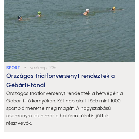
SPORT
●
vasárnap, 17:36
Országos triatlonversenyt rendeztek a
Gébárti-tónál
Országos triatlonversenyt rendeztek a hétvégén a
Gébárti-tó környékén. Két nap alatt több mint 1000
sportoló mérette meg magát. A nagyszabású
eseményre idén már a határon túlról is jöttek
résztvevők.