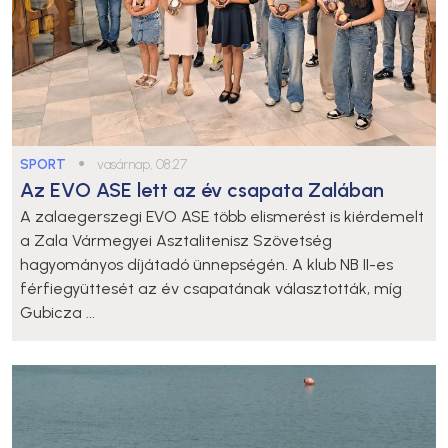
SPORT
●
vasárnap, 08:27
Az EVO ASE lett az év csapata Zalában
A zalaegerszegi EVO ASE több elismerést is kiérdemelt
a Zala Vármegyei Asztalitenisz Szövetség
hagyományos díjátadó ünnepségén. A klub NB II-es
férfiegyüttesét az év csapatának választották, míg
Gubicza ...