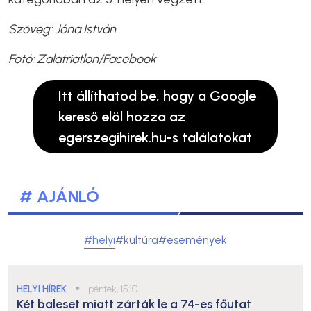
Szöveg: Jóna István
Fotó: Zalatriatlon/Facebook
Itt állíthatod be, hogy a Google
kereső elöl hozza az
egerszegihirek.hu-s találatokat
# AJÁNLÓ
#helyi
#kultúra
#események
HELYI HÍREK
●
péntek, 15:10
Két baleset miatt zárták le a 74-es főutat