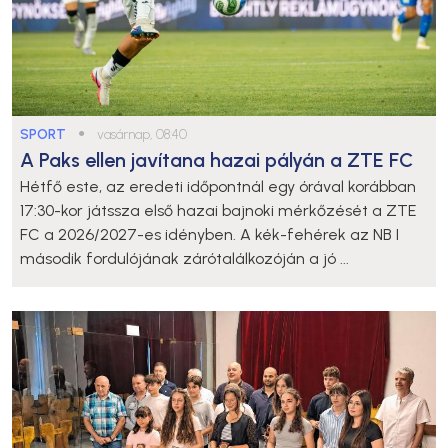
SPORT
●
vasárnap, 08:40
A Paks ellen javítana hazai pályán a ZTE FC
Hétfő este, az eredeti időpontnál egy órával korábban
17:30-kor játssza első hazai bajnoki mérkőzését a ZTE
FC a 2026/2027-es idényben. A kék-fehérek az NB I
második fordulójának zárótalálkozóján a jó ...