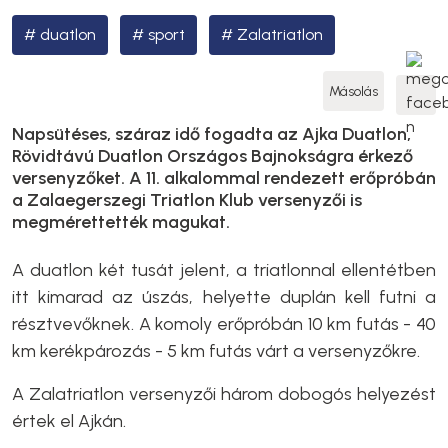
duatlon
sport
Zalatriatlon
Másolás
Napsütéses, száraz idő fogadta az Ajka Duatlon,
Rövidtávú Duatlon Országos Bajnokságra érkező
versenyzőket. A 11. alkalommal rendezett erőpróbán
a Zalaegerszegi Triatlon Klub versenyzői is
megmérettették magukat.
A duatlon két tusát jelent, a triatlonnal ellentétben
itt kimarad az úszás, helyette duplán kell futni a
résztvevőknek. A komoly erőpróbán 10 km futás - 40
km kerékpározás - 5 km futás várt a versenyzőkre.
A Zalatriatlon versenyzői három dobogós helyezést
értek el Ajkán.