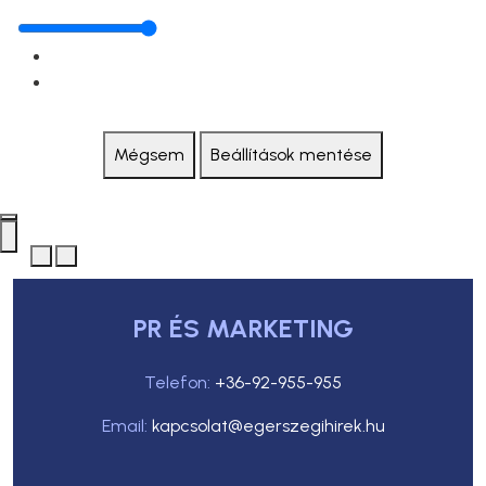
Mégsem
Beállítások mentése
PR ÉS MARKETING
Telefon:
+36-92-955-955
Email:
kapcsolat@egerszegihirek.hu