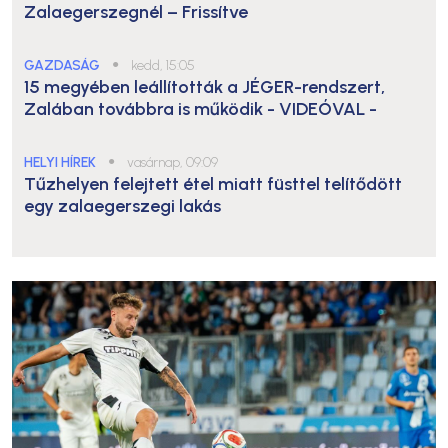
Zalaegerszegnél – Frissítve
GAZDASÁG
●
kedd, 15:05
15 megyében leállították a JÉGER-rendszert,
Zalában továbbra is működik
- VIDEÓVAL -
HELYI HÍREK
●
vasárnap, 09:09
Tűzhelyen felejtett étel miatt füsttel telítődött
egy zalaegerszegi lakás