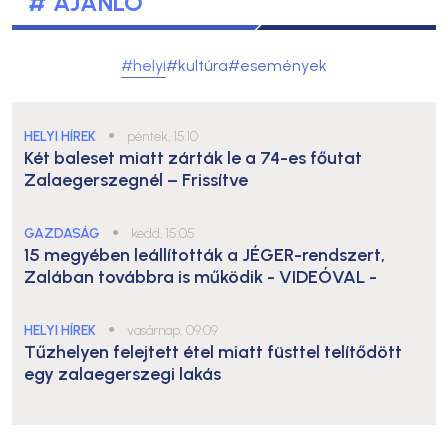
# AJÁNLÓ
#helyi
#kultúra
#események
HELYI HÍREK
●
péntek, 15:10
Két baleset miatt zárták le a 74-es főutat
Zalaegerszegnél – Frissítve
GAZDASÁG
●
kedd, 15:05
15 megyében leállították a JÉGER-rendszert,
Zalában továbbra is működik
- VIDEÓVAL -
HELYI HÍREK
●
vasárnap, 09:09
Tűzhelyen felejtett étel miatt füsttel telítődött
egy zalaegerszegi lakás