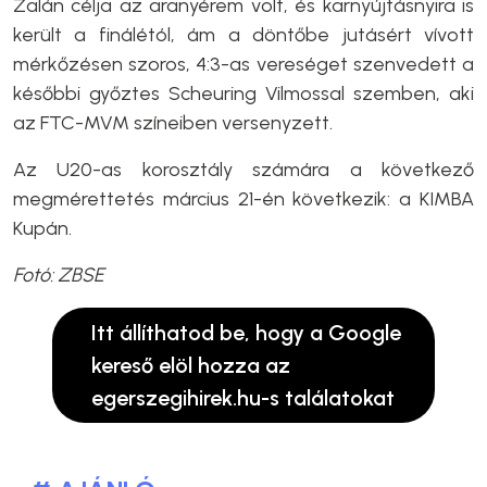
Zalán célja az aranyérem volt, és karnyújtásnyira is
került a finálétól, ám a döntőbe jutásért vívott
mérkőzésen szoros, 4:3-as vereséget szenvedett a
későbbi győztes Scheuring Vilmossal szemben, aki
az FTC-MVM színeiben versenyzett.
Az U20-as korosztály számára a következő
megmérettetés március 21-én következik: a KIMBA
Kupán.
Fotó: ZBSE
Itt állíthatod be, hogy a Google
kereső elöl hozza az
egerszegihirek.hu-s találatokat