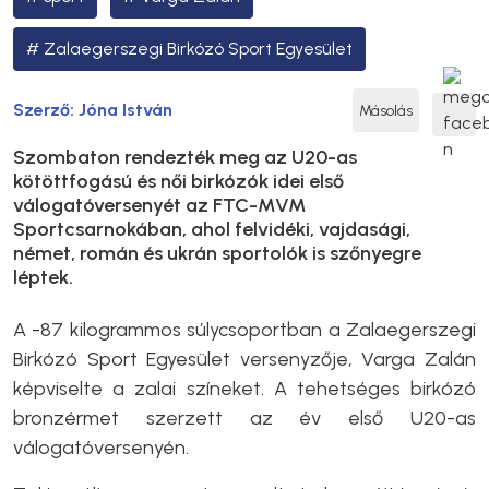
Zalaegerszegi Birkózó Sport Egyesület
Szerző:
Jóna István
Másolás
Szombaton rendezték meg az U20-as
kötöttfogású és női birkózók idei első
válogatóversenyét az FTC-MVM
Sportcsarnokában, ahol felvidéki, vajdasági,
német, román és ukrán sportolók is szőnyegre
léptek.
A -87 kilogrammos súlycsoportban a Zalaegerszegi
Birkózó Sport Egyesület versenyzője, Varga Zalán
képviselte a zalai színeket. A tehetséges birkózó
bronzérmet szerzett az év első U20-as
válogatóversenyén.