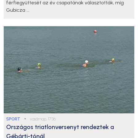
férfiegyüttesét az év csapatának választották, míg
Gubicza ...
SPORT
●
vasárnap, 17:36
Országos triatlonversenyt rendeztek a
Gébárti-tónál