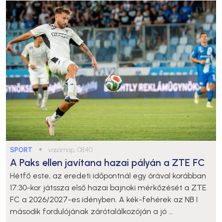
SPORT
●
vasárnap, 08:40
A Paks ellen javítana hazai pályán a ZTE FC
Hétfő este, az eredeti időpontnál egy órával korábban
17:30-kor játssza első hazai bajnoki mérkőzését a ZTE
FC a 2026/2027-es idényben. A kék-fehérek az NB I
második fordulójának zárótalálkozóján a jó ...