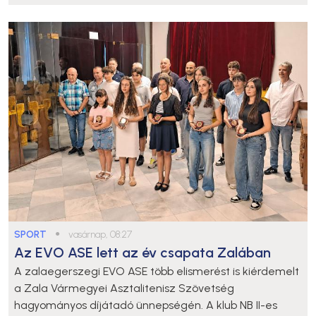
SPORT
●
vasárnap, 08:27
Az EVO ASE lett az év csapata Zalában
A zalaegerszegi EVO ASE több elismerést is kiérdemelt
a Zala Vármegyei Asztalitenisz Szövetség
hagyományos díjátadó ünnepségén. A klub NB II-es