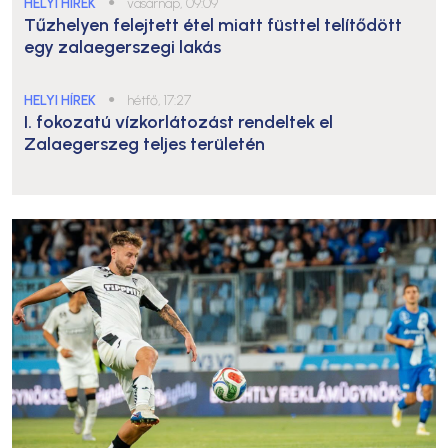
HELYI HÍREK
●
vasárnap, 09:09
Tűzhelyen felejtett étel miatt füsttel telítődött
egy zalaegerszegi lakás
HELYI HÍREK
●
hétfő, 17:27
I. fokozatú vízkorlátozást rendeltek el
Zalaegerszeg teljes területén