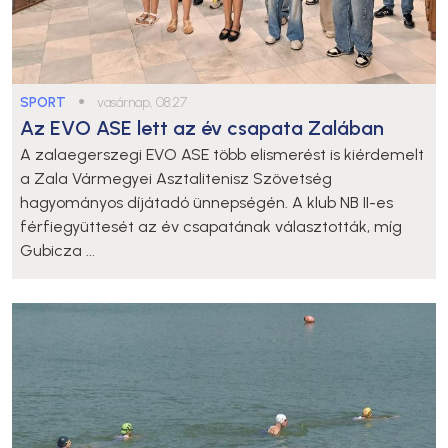
SPORT
●
vasárnap, 08:27
Az EVO ASE lett az év csapata Zalában
A zalaegerszegi EVO ASE több elismerést is kiérdemelt
a Zala Vármegyei Asztalitenisz Szövetség
hagyományos díjátadó ünnepségén. A klub NB II-es
férfiegyüttesét az év csapatának választották, míg
Gubicza ...