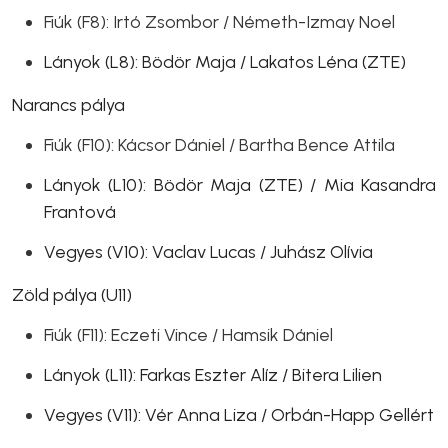
Fiúk (F8): Irtó Zsombor / Németh-Izmay Noel
Lányok (L8): Bödör Maja / Lakatos Léna (ZTE)
Narancs pálya
Fiúk (F10): Kácsor Dániel / Bartha Bence Attila
Lányok (L10): Bödör Maja (ZTE) / Mia Kasandra
Frantová
Vegyes (V10): Vaclav Lucas / Juhász Olívia
Zöld pálya (U11)
Fiúk (F11): Eczeti Vince / Hamsik Dániel
Lányok (L11): Farkas Eszter Alíz / Bitera Lilien
Vegyes (V11): Vér Anna Liza / Orbán-Happ Gellért