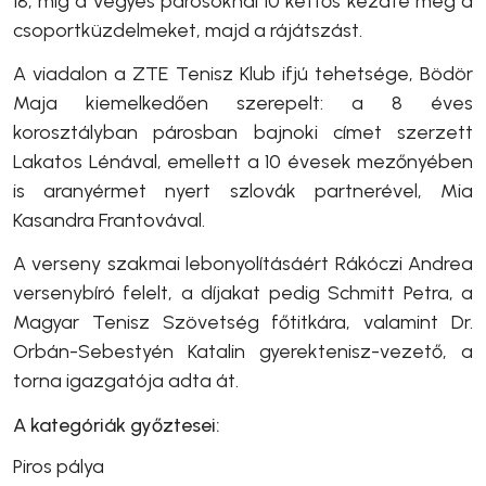
18, míg a vegyes párosoknál 10 kettős kezdte meg a
csoportküzdelmeket, majd a rájátszást.
A viadalon a ZTE Tenisz Klub ifjú tehetsége, Bödör
Maja kiemelkedően szerepelt: a 8 éves
korosztályban párosban bajnoki címet szerzett
Lakatos Lénával, emellett a 10 évesek mezőnyében
is aranyérmet nyert szlovák partnerével, Mia
Kasandra Frantovával.
A verseny szakmai lebonyolításáért Rákóczi Andrea
versenybíró felelt, a díjakat pedig Schmitt Petra, a
Magyar Tenisz Szövetség főtitkára, valamint Dr.
Orbán-Sebestyén Katalin gyerektenisz-vezető, a
torna igazgatója adta át.
A kategóriák győztesei:
Piros pálya