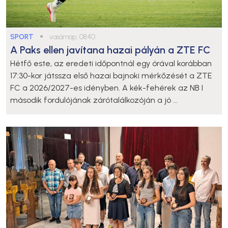
SPORT
●
vasárnap, 08:40
A Paks ellen javítana hazai pályán a ZTE FC
Hétfő este, az eredeti időpontnál egy órával korábban
17:30-kor játssza első hazai bajnoki mérkőzését a ZTE
FC a 2026/2027-es idényben. A kék-fehérek az NB I
második fordulójának zárótalálkozóján a jó ...