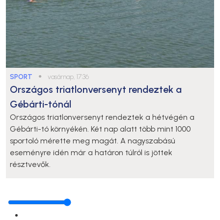
SPORT
●
vasárnap, 17:36
Országos triatlonversenyt rendeztek a
Gébárti-tónál
Országos triatlonversenyt rendeztek a hétvégén a
Gébárti-tó környékén. Két nap alatt több mint 1000
sportoló mérette meg magát. A nagyszabású
eseményre idén már a határon túlról is jöttek
résztvevők.