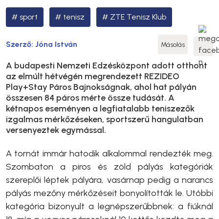
sport
tenisz
ZTE Tenisz Klub
Szerző:
Jóna István
Másolás
A budapesti Nemzeti Edzésközpont adott otthont
az elmúlt hétvégén megrendezett REZIDEO
Play+Stay Páros Bajnokságnak, ahol hat pályán
összesen 84 páros mérte össze tudását. A
kétnapos eseményen a legfiatalabb teniszezők
izgalmas mérkőzéseken, sportszerű hangulatban
versenyeztek egymással.
A tornát immár hatodik alkalommal rendezték meg.
Szombaton a piros és zöld pályás kategóriák
szereplői léptek pályára, vasárnap pedig a narancs
pályás mezőny mérkőzéseit bonyolították le. Utóbbi
kategória bizonyult a legnépszerűbbnek: a fiúknál