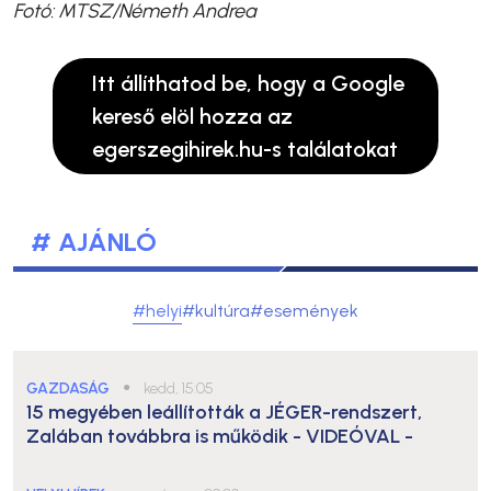
Fotó: MTSZ/Németh Andrea
Itt állíthatod be, hogy a Google
kereső elöl hozza az
egerszegihirek.hu-s találatokat
# AJÁNLÓ
#helyi
#kultúra
#események
GAZDASÁG
●
kedd, 15:05
15 megyében leállították a JÉGER-rendszert,
Zalában továbbra is működik
- VIDEÓVAL -