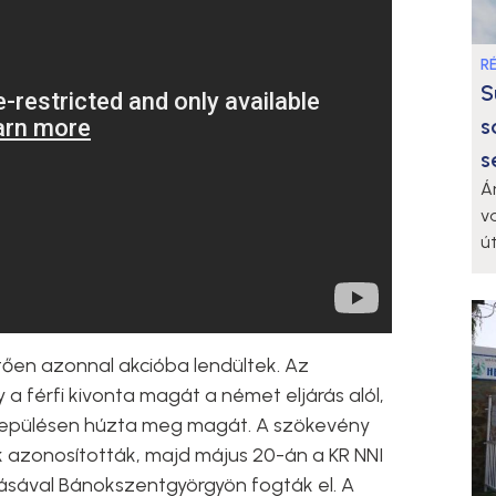
R
S
s
s
Á
v
ú
etően azonnal akcióba lendültek. Az
 a férfi kivonta magát a német eljárás alól,
elepülésen húzta meg magát. A szökevény
 azonosították, majd május 20-án a KR NNI
sával Bánokszentgyörgyön fogták el. A