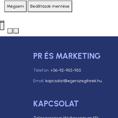
Mégsem
Beállítások mentése
PR ÉS MARKETING
Telefon:
+36-92-955-955
Email:
kapcsolat@egerszegihirek.hu
KAPCSOLAT
Zalaegerszegi Médiacentrum Kft.