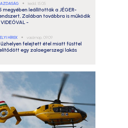
AZDASÁG
●
kedd, 15:05
5 megyében leállították a JÉGER-
endszert, Zalában továbbra is működik
 VIDEÓVAL -
ELYI HÍREK
●
vasárnap, 09:09
űzhelyen felejtett étel miatt füsttel
elítődött egy zalaegerszegi lakás