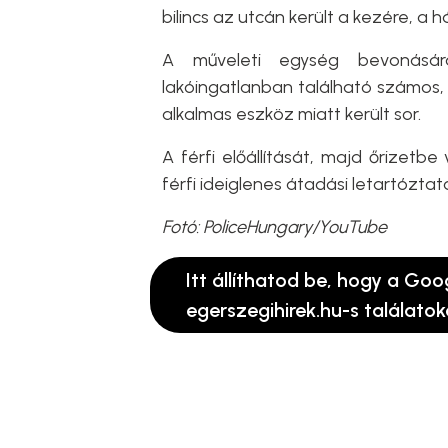
bilincs az utcán került a kezére, 
A műveleti egység bevonására
lakóingatlanban található számos,
alkalmas eszköz miatt került sor.
A férfi előállítását, majd őrizetb
férfi ideiglenes átadási letartóztat
Fotó: PoliceHungary/YouTube
Itt állíthatod be, hogy a Goo
egerszegihirek.hu-s találatok