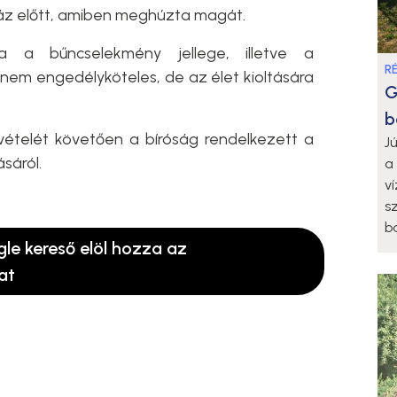
a ház előtt, amiben meghúzta magát.
 a bűncselekmény jellege, illetve a
R
 nem engedélyköteles, de az élet kioltására
G
b
e vételét követően a bíróság rendelkezett a
J
ásáról.
a
v
s
b
gle kereső elöl hozza az
at