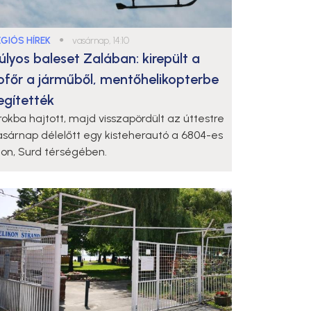
ÉGIÓS HÍREK
●
vasárnap, 14:10
úlyos baleset Zalában: kirepült a
ofőr a járműből, mentőhelikopterbe
egítették
rokba hajtott, majd visszapördült az úttestre
asárnap délelőtt egy kisteherautó a 6804-es
ton, Surd térségében.