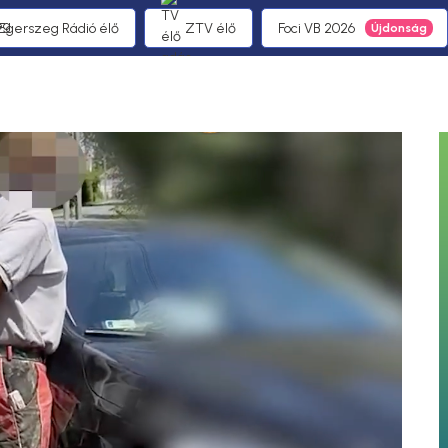
 Egerszeg Rádió élő
ZTV élő
Foci VB 2026