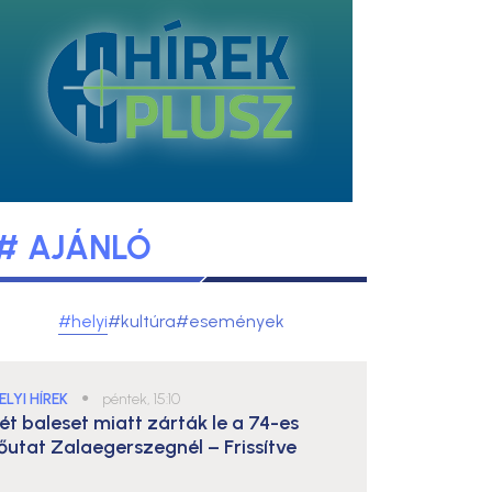
# AJÁNLÓ
#helyi
#kultúra
#események
ELYI HÍREK
●
péntek, 15:10
ét baleset miatt zárták le a 74-es
őutat Zalaegerszegnél – Frissítve