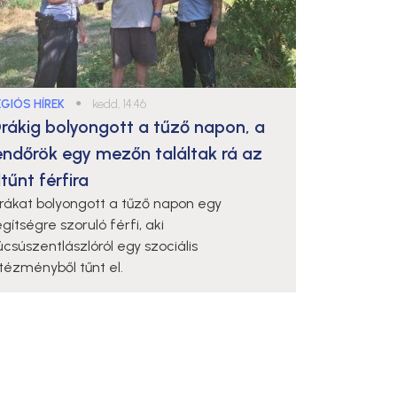
ÉGIÓS HÍREK
●
kedd, 14:46
rákig bolyongott a tűző napon, a
endőrök egy mezőn találtak rá az
ltűnt férfira
rákat bolyongott a tűző napon egy
gítségre szoruló férfi, aki
úcsúszentlászlóról egy szociális
ntézményből tűnt el.