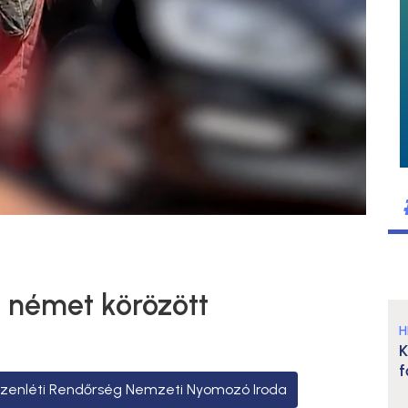
y német körözött
H
K
f
szenléti Rendőrség Nemzeti Nyomozó Iroda