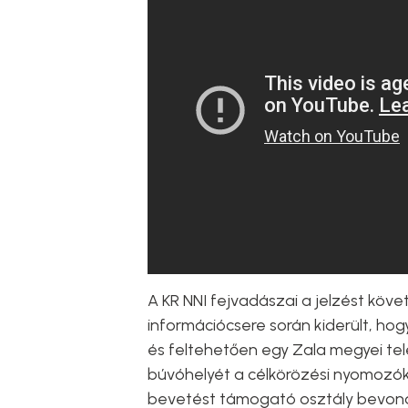
A KR NNI fejvadászai a jelzést köv
információcsere során kiderült, hogy
és feltehetően egy Zala megyei t
búvóhelyét a célkörözési nyomozók
bevetést támogató osztály bevoná