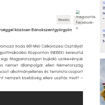
G
1
r
-
Másolás
egységgel közösen Bánokszentgyörgyön
H
T
t
omozó Iroda (KR NNI) Célkörözési Osztályát
yüttműködési Központon (NEBEK) keresztül
 egy Magyarországon bujkáló szökevényük
es német állampolgár ellen Németország
csot alkotmányellenes és terrorista csoport
nt nemzeti kisebbség elleni uszítás miatt –