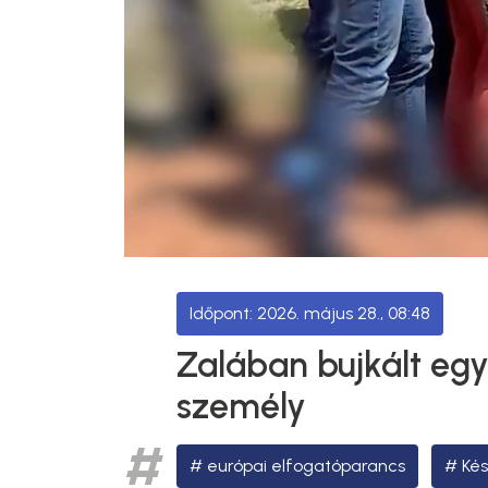
2026. május 28., 08:48
Zalában bujkált eg
személy
európai elfogatóparancs
Ké