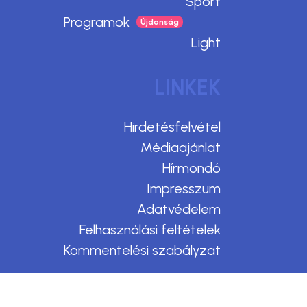
Sport
Programok
Light
LINKEK
Hirdetésfelvétel
Médiaajánlat
Hírmondó
Impresszum
Adatvédelem
Felhasználási feltételek
Kommentelési szabályzat
Design & CMS by Webmark