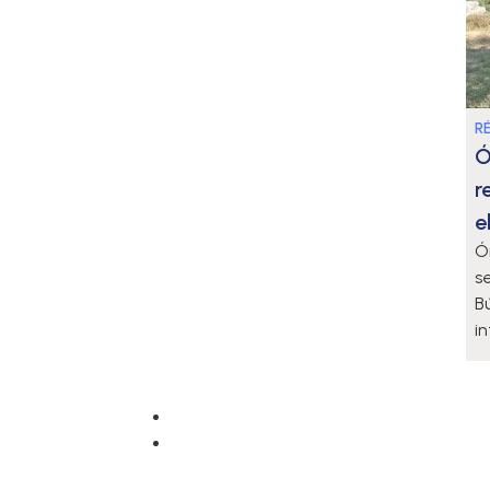
R
Ó
r
e
Ó
se
B
i