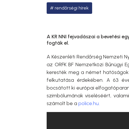
rendőrségi hírek
A KR NNI fejvadászai a bevetési 
fogták el.
A Készenléti Rendőrség Nemzeti Ny
az ORFK BF Nemzetközi Bűnügyi Eg
keresték meg a német hatóságok
felkutatása érdekében. A 63 év
bocsátott ki európai elfogatóparan
szimbólumának viseléséért, valami
számolt be a
police.hu.