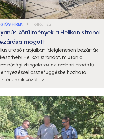
ÉGIÓS HÍREK
●
hétfő, 11:22
yanús körülmények a Helikon strand
ezárása mögött
úlius utolsó napjaiban ideiglenesen bezárták
 keszthelyi Helikon strandot, miután a
ízminőségi vizsgálatok az emberi eredetű
zennyezéssel összefüggésbe hozható
aktériumok közül az