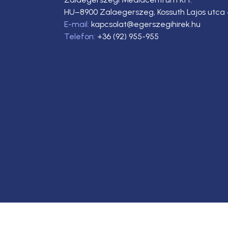
HU–8900 Zalaegerszeg, Kossuth Lajos utca 
E-mail:
kapcsolat@egerszegihirek.hu
Telefon:
+36 (92) 955-955
Copyright © 2023. Egerszegi Hírek