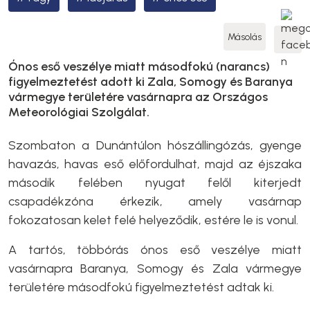
Másolás
Ónos eső veszélye miatt másodfokú (narancs)
figyelmeztetést adott ki Zala, Somogy és Baranya
vármegye területére vasárnapra az Országos
Meteorológiai Szolgálat.
Szombaton a Dunántúlon hószállingózás, gyenge
havazás, havas eső előfordulhat, majd az éjszaka
második felében nyugat felől kiterjedt
csapadékzóna érkezik, amely vasárnap
fokozatosan kelet felé helyeződik, estére le is vonul.
A tartós, többórás ónos eső veszélye miatt
vasárnapra Baranya, Somogy és Zala vármegye
területére másodfokú figyelmeztetést adtak ki.