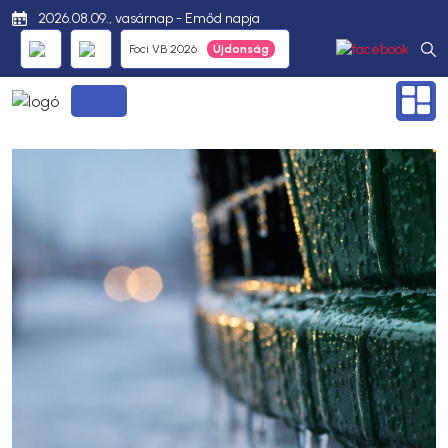
2026.08.09., vasárnap - Emőd napja
Foci VB 2026