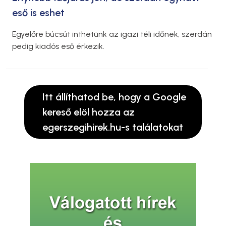
eső is eshet
Egyelőre búcsút inthetünk az igazi téli időnek, szerdán
pedig kiadós eső érkezik.
Itt állíthatod be, hogy a Google
kereső elöl hozza az
egerszegihirek.hu-s találatokat