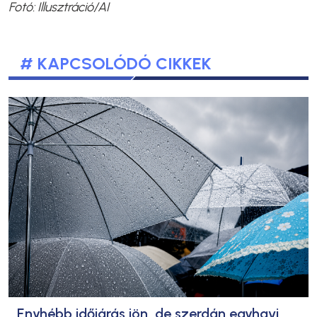
Fotó: Illusztráció/AI
# KAPCSOLÓDÓ CIKKEK
Enyhébb időjárás jön, de szerdán egyhavi