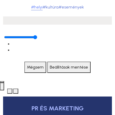
#helyi
#kultúra
#események
Mégsem
Beállítások mentése
PR ÉS MARKETING