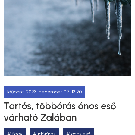
2023. december 09., 13:20
Tartós, többórás ónos eső
várható Zalában
fagy
időjárás
ónos eső