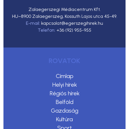
Zalaegerszegi Médiacentrum Kft.
HU–8900 Zalaegerszeg, Kossuth Lajos utca 45-49.
E-mail:
kapcsolat@egerszegihirek.hu
Telefon:
+36 (92) 955-955
ROVATOK
Címlap
Helyi hírek
Régiós hírek
Belföld
Gazdaság
Kultúra
Sport