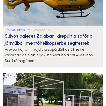
RÉGIÓS HÍREK
●
vasárnap, 14:10
Súlyos baleset Zalában: kirepült a sofőr a
járműből, mentőhelikopterbe segítették
Árokba hajtott, majd visszapördült az úttestre
vasárnap délelőtt egy kisteherautó a 6804-es úton,
Surd térségében.