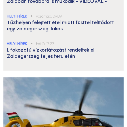
Zalában továbbra is működik
- VIDEÓVAL -
HELYI HÍREK
●
vasárnap, 09:09
Tűzhelyen felejtett étel miatt füsttel telítődött
egy zalaegerszegi lakás
HELYI HÍREK
●
hétfő, 17:27
I. fokozatú vízkorlátozást rendeltek el
Zalaegerszeg teljes területén