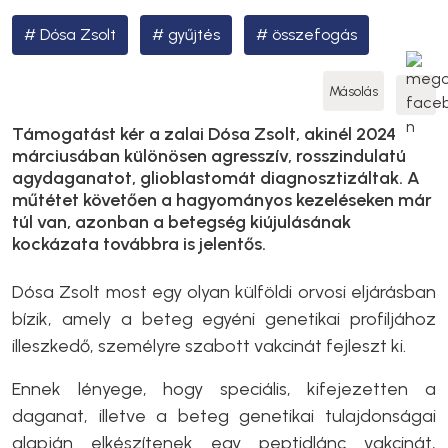
Dósa Zsolt
gyűjtés
összefogás
Másolás
Támogatást kér a zalai Dósa Zsolt, akinél 2024
márciusában különösen agresszív, rosszindulatú
agydaganatot, glioblastomát diagnosztizáltak. A
műtétet követően a hagyományos kezeléseken már
túl van, azonban a betegség kiújulásának
kockázata továbbra is jelentős.
Dósa Zsolt most egy olyan külföldi orvosi eljárásban
bízik, amely a beteg egyéni genetikai profiljához
illeszkedő, személyre szabott vakcinát fejleszt ki.
Ennek lényege, hogy speciális, kifejezetten a
daganat, illetve a beteg genetikai tulajdonságai
alapján elkészítenek egy peptidlánc vakcinát,