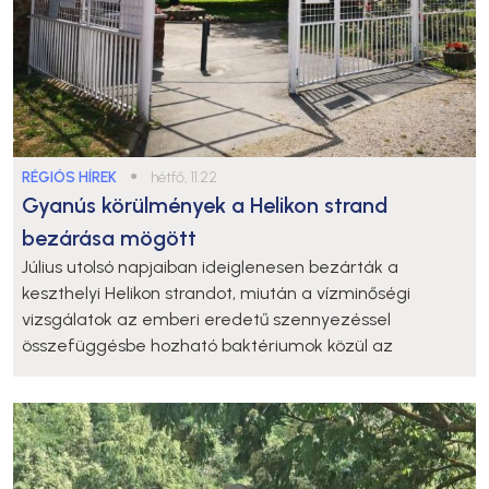
RÉGIÓS HÍREK
●
hétfő, 11:22
Gyanús körülmények a Helikon strand
bezárása mögött
Július utolsó napjaiban ideiglenesen bezárták a
keszthelyi Helikon strandot, miután a vízminőségi
vizsgálatok az emberi eredetű szennyezéssel
összefüggésbe hozható baktériumok közül az