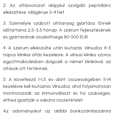
2. Az oltássorozat alapjául szolgáló peptidlánc
elkészítése. Időigénye 3-4 hét.
3. Személyre szabott oltóanyag gyártása. Ennek
időtartama 2,5-3,5 hónap. A szérum fejlesztésének
és gyártásának összköltsége 80 000 EUR.
4. A szérum elkészülte után kiutazás Vilniusba 4-5
napos klinikai oltás kezelésre. A vilniusi klinika szoros
együttműködésben dolgozik a német klinikával, az
oltások ott történnek.
5. A következő 1-1,5 év alatt összességében 11-14
kezelésre kell kiutaznia Vilniusba, ahol folyamatosan
monitorozzák az immunválaszt és ha szükséges,
ehhez igazítják a vakcina összetételét.
Az adományokat az alábbi bankszámlaszámra