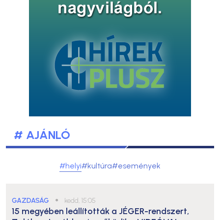
# AJÁNLÓ
#helyi
#kultúra
#események
GAZDASÁG
●
kedd, 15:05
15 megyében leállították a JÉGER-rendszert,