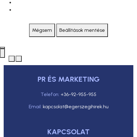
Mégsem
Beállítások mentése
PR ÉS MARKETING
Telefon:
+36-92-955-955
Email:
kapcsolat@egerszegihirek.hu
KAPCSOLAT