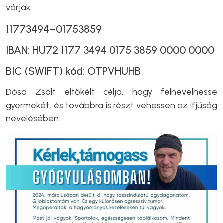
várják:
11773494–01753859
IBAN: HU72 1177 3494 0175 3859 0000 0000
BIC (SWIFT) kód: OTPVHUHB
Dósa Zsolt eltökélt célja, hogy felnevelhesse
gyermekét, és továbbra is részt vehessen az ifjúság
nevelésében.