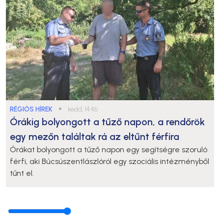
RÉGIÓS HÍREK
●
kedd, 14:46
Órákig bolyongott a tűző napon, a rendőrök
egy mezőn találtak rá az eltűnt férfira
Órákat bolyongott a tűző napon egy segítségre szoruló
férfi, aki Búcsúszentlászlóról egy szociális intézményből
tűnt el.