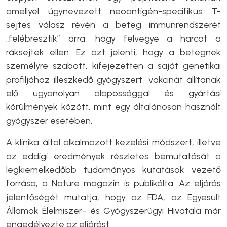
amellyel úgynevezett neoantigén-specifikus T-
sejtes válasz révén a beteg immunrendszerét
„felébresztik” arra, hogy felvegye a harcot a
ráksejtek ellen. Ez azt jelenti, hogy a betegnek
személyre szabott, kifejezetten a saját genetikai
profiljához illeszkedő gyógyszert, vakcinát állítanak
elő ugyanolyan alapossággal és gyártási
körülmények között, mint egy általánosan használt
gyógyszer esetében.
A klinika által alkalmazott kezelési módszert, illetve
az eddigi eredmények részletes bemutatását a
legkiemelkedőbb tudományos kutatások vezető
forrása, a Nature magazin is publikálta. Az eljárás
jelentőségét mutatja, hogy az FDA, az Egyesült
Államok Élelmiszer- és Gyógyszerügyi Hivatala már
engedélyezte az eljárást.