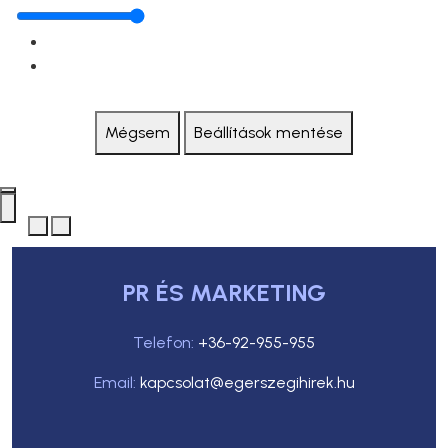
Mégsem
Beállítások mentése
PR ÉS MARKETING
Telefon:
+36-92-955-955
Email:
kapcsolat@egerszegihirek.hu