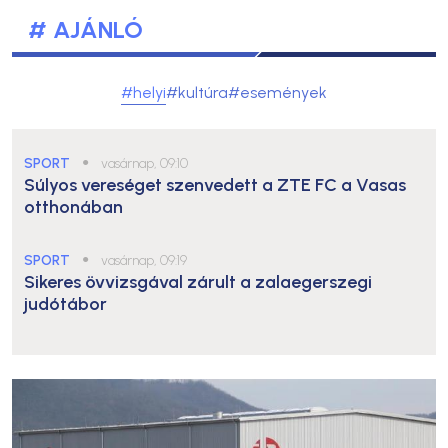
# AJÁNLÓ
#helyi
#kultúra
#események
SPORT
●
vasárnap, 09:10
Súlyos vereséget szenvedett a ZTE FC a Vasas
otthonában
SPORT
●
vasárnap, 09:19
Sikeres övvizsgával zárult a zalaegerszegi
judótábor