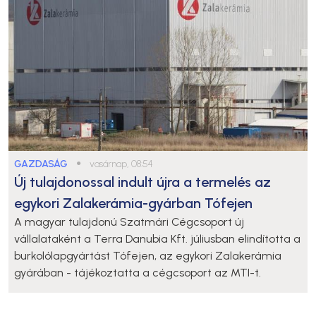
GAZDASÁG
●
vasárnap, 08:54
Új tulajdonossal indult újra a termelés az
egykori Zalakerámia-gyárban Tófejen
A magyar tulajdonú Szatmári Cégcsoport új
vállalataként a Terra Danubia Kft. júliusban elindította a
burkolólapgyártást Tófejen, az egykori Zalakerámia
gyárában - tájékoztatta a cégcsoport az MTI-t.