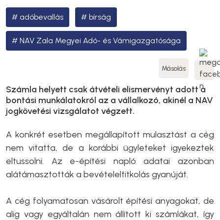
adóbevallás
bírság
NAV Zala Megyei Adó- és Vámigazgatósága
Másolás
Számla helyett csak átvételi elismervényt adott a
bontási munkálatokról az a vállalkozó, akinél a NAV
jogkövetési vizsgálatot végzett.
A konkrét esetben megállapított mulasztást a cég
nem vitatta, de a korábbi ügyleteket igyekeztek
eltussolni. Az e-építési napló adatai azonban
alátámasztották a bevételeltitkolás gyanúját.
A cég folyamatosan vásárolt építési anyagokat, de
alig vagy egyáltalán nem állított ki számlákat, így