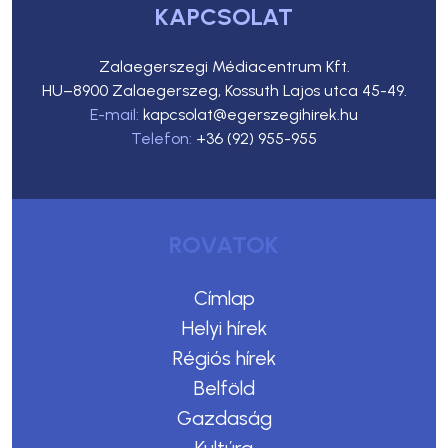
KAPCSOLAT
Zalaegerszegi Médiacentrum Kft.
HU–8900 Zalaegerszeg, Kossuth Lajos utca 45-49.
E-mail:
kapcsolat@egerszegihirek.hu
Telefon:
+36 (92) 955-955
ROVATOK
Címlap
Helyi hírek
Régiós hírek
Belföld
Gazdaság
Kultúra