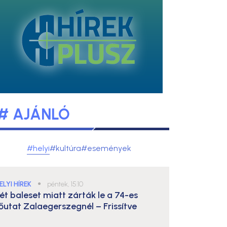
# AJÁNLÓ
#helyi
#kultúra
#események
ELYI HÍREK
●
péntek, 15:10
ét baleset miatt zárták le a 74-es
őutat Zalaegerszegnél – Frissítve