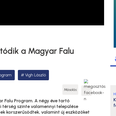
atódik a Magyar Falu
rogram
Vigh László
Másolás
H
K
r Falu Program. A négy éve tartó
f
i térség szinte valamennyi települése
etek korszerűsödtek, valamint új eszközöket