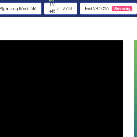
 Egerszeg Rádió élő
ZTV élő
Foci VB 2026