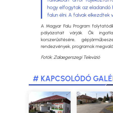
hogy elfogytak az eladandó há
falun élni. A falvak elkezdtek 
A Magyar Falu Program folytatódik
pályázatait várják. Ők ingatl
korszerűsítésére, gépjárműbesz
rendezvények, programok megvaló
Fotók: Zalaegerszegi Televízió
# KAPCSOLÓDÓ GALÉ