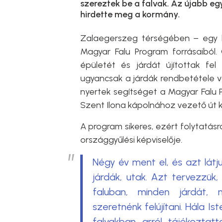
szereztek be a falvak. Az újabb eg
hirdette meg a kormány.
Zalaegerszeg térségében – egy ki
Magyar Falu Program forrásaiból.
épületét és járdát újítottak fe
ugyancsak a járdák rendbetétele v
nyertek segítséget a Magyar Falu 
Szent Ilona kápolnához vezető út 
A program sikeres, ezért folytatásr
országgyűlési képviselője.
Négy év ment el, és azt látju
járdák, utak. Azt tervezzük,
faluban, minden járdát, 
szeretnénk felújítani. Hála Is
falvakban arról tájékoztat