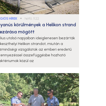
ÉGIÓS HÍREK
●
hétfő, 11:22
yanús körülmények a Helikon strand
ezárása mögött
úlius utolsó napjaiban ideiglenesen bezárták
 keszthelyi Helikon strandot, miután a
ízminőségi vizsgálatok az emberi eredetű
zennyezéssel összefüggésbe hozható
aktériumok közül az