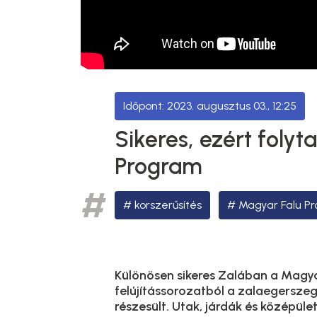
2023. augusztus 03., 12:25
Sikeres, ezért folyt
Program
korszerűsítés
Magyar Falu P
Különösen sikeres Zalában a Magya
felújítássorozatból a zalaegerszeg
részesült. Utak, járdák és középül