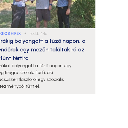
ÉGIÓS HÍREK
●
kedd, 14:46
rákig bolyongott a tűző napon, a
endőrök egy mezőn találtak rá az
ltűnt férfira
rákat bolyongott a tűző napon egy
gítségre szoruló férfi, aki
úcsúszentlászlóról egy szociális
ntézményből tűnt el.