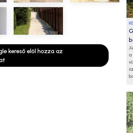
R
G
b
J
gle kereső elöl hozza az
a
at
v
s
b