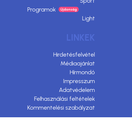
Sport
Programok
Light
LINKEK
Hirdetésfelvétel
Médiaajánlat
Hírmondó
Impresszum
Adatvédelem
Felhasználási feltételek
Kommentelési szabályzat
Design & CMS by Webmark