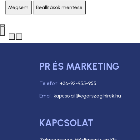
Mégsem
Beállítások mentése
PR ÉS MARKETING
Telefon:
+36-92-955-955
Email:
kapcsolat@egerszegihirek.hu
KAPCSOLAT
Zalaegerszegi Médiacentrum Kft.