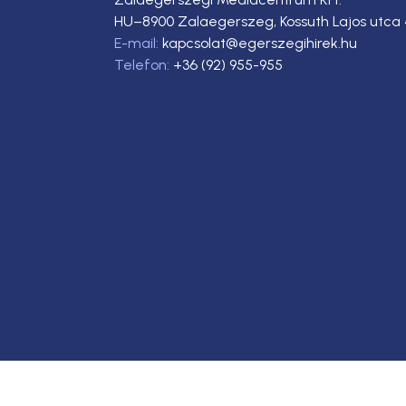
HU–8900 Zalaegerszeg, Kossuth Lajos utca 
E-mail:
kapcsolat@egerszegihirek.hu
Telefon:
+36 (92) 955-955
Copyright © 2023. Egerszegi Hírek