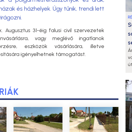
zak és házhelyek. Úgy tűnik, trendi lett
virágozni.
R
S
. Augusztus 31-éig falusi civil szervezetek
s
anvásárlásra, vagy meglévő ingatlanok
s
erzésre, eszközök vásárlására, illetve
Á
sítására igényelhetnek támogatást.
v
ú
RIÁK