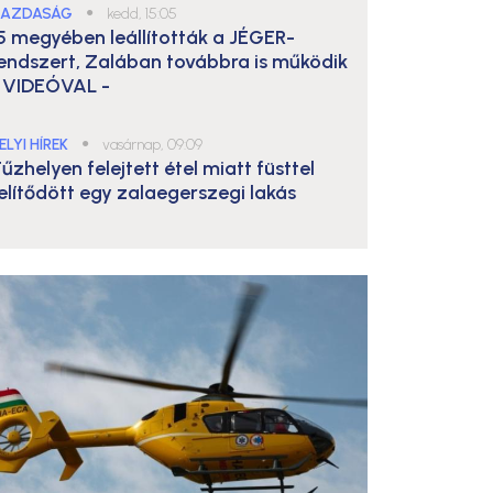
AZDASÁG
●
kedd, 15:05
5 megyében leállították a JÉGER-
endszert, Zalában továbbra is működik
 VIDEÓVAL -
ELYI HÍREK
●
vasárnap, 09:09
űzhelyen felejtett étel miatt füsttel
elítődött egy zalaegerszegi lakás