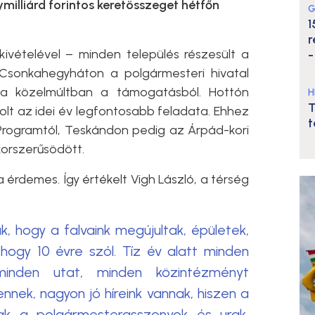
ymilliárd forintos keretösszeget hétfőn
G
1
r
vételével – minden település részesült a
-
 Csonkahegyháton a polgármesteri hivatal
l a közelmúltban a támogatásból. Hottón
H
T
olt az idei év legfontosabb feladata. Ehhez
t
Programtól, Teskándon pedig az Árpád-kori
korszerűsödött.
a érdemes. Így értékelt Vigh László, a térség
k, hogy a falvaink megújultak, épületek,
 hogy 10 évre szól. Tíz év alatt minden
minden utat, minden közintézményt
tennek, nagyon jó híreink vannak, hiszen a
tak a polgármesterasszonyok és urak,