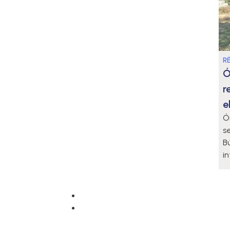
R
Ó
r
e
Ó
se
B
i