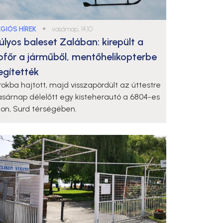
ÉGIÓS HÍREK
●
vasárnap, 14:10
úlyos baleset Zalában: kirepült a
ofőr a járműből, mentőhelikopterbe
egítették
rokba hajtott, majd visszapördült az úttestre
asárnap délelőtt egy kisteherautó a 6804-es
ton, Surd térségében.