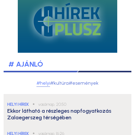
# AJÁNLÓ
#helyi
#kultúra
#események
HELYI HÍREK
●
vasárnap, 20:50
Ekkor látható a részleges napfogyatkozás
Zalaegerszeg térségében
HELYI HÍREK
●
vasárnap, 16:26