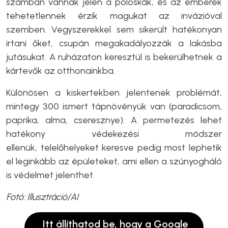
számban vannak jelen a poloskák, és az emberek
tehetetlennek érzik magukat az invázióval
szemben. Vegyszerekkel sem sikerült hatékonyan
irtani őket, csupán megakadályozzák a lakásba
jutásukat. A ruházaton keresztül is bekerülhetnek a
kártevők az otthonainkba.
Különösen a kiskertekben jelentenek problémát,
mintegy 300 ismert tápnövényük van (paradicsom,
paprika, alma, cseresznye). A permetezés lehet
hatékony védekezési módszer
ellenük, telelőhelyeket keresve pedig most lephetik
el leginkább az épületeket, ami ellen a szúnyogháló
is védelmet jelenthet.
Fotó: Illusztráció/AI
Itt állíthatod be, hogy a Google