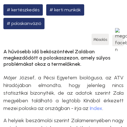
kertészkedés
kerti munkák
poloskainvázió
Másolás
A hűvösebb idő beköszöntével Zalában
megkezdődött a poloskaszezon, amely súlyos
problémákat okoz a termelőknek.
Májer József, a Pécsi Egyetem biológusa, az ATV
híradójában elmondta, hogy jelenleg nincs
statisztikai bizonyíték, de az adatok szerint Zala
megyében található a legtöbb Kínából érkezett
mezei poloska az országban - írja az
Index
.
A helyiek beszámolói szerint Zalamerenyében nagy