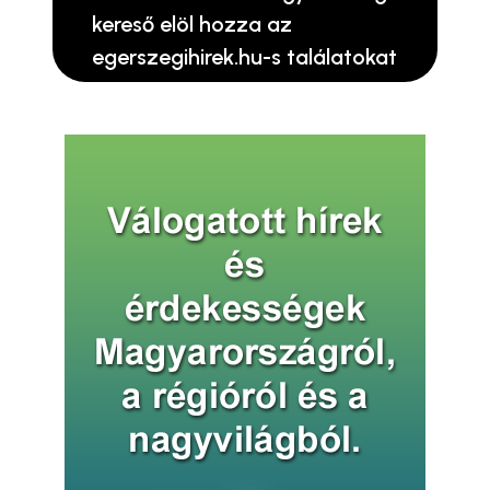
kereső elöl hozza az
egerszegihirek.hu-s találatokat