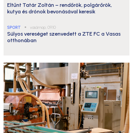
Eltűnt Tatár Zoltán – rendőrök, polgárőrök,
kutya és drónok bevonásával keresik
SPORT
●
vasárnap, 09:10
Súlyos vereséget szenvedett a ZTE FC a Vasas
otthonában