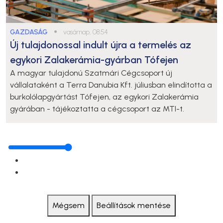
GAZDASÁG
●
vasárnap, 08:54
Új tulajdonossal indult újra a termelés az
egykori Zalakerámia-gyárban Tófejen
A magyar tulajdonú Szatmári Cégcsoport új
vállalataként a Terra Danubia Kft. júliusban elindította a
burkolólapgyártást Tófejen, az egykori Zalakerámia
gyárában - tájékoztatta a cégcsoport az MTI-t.
Mégsem
Beállítások mentése