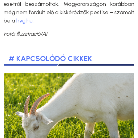
esetről beszámoltak. Magyarországon korábban
még nem fordult elő a kiskérődzők pestise – számolt
be a
hvg.hu.
Fotó: illusztráció/AI
# KAPCSOLÓDÓ CIKKEK