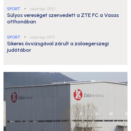
SPORT
●
vasárnap, 09:10
Súlyos vereséget szenvedett a ZTE FC a Vasas
otthonában
SPORT
●
vasárnap, 09:19
Sikeres övvizsgával zárult a zalaegerszegi
judótábor