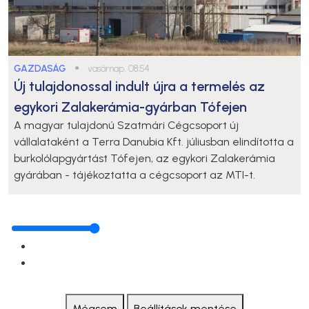
GAZDASÁG
●
vasárnap, 08:54
Új tulajdonossal indult újra a termelés az
egykori Zalakerámia-gyárban Tófejen
A magyar tulajdonú Szatmári Cégcsoport új
vállalataként a Terra Danubia Kft. júliusban elindította a
burkolólapgyártást Tófejen, az egykori Zalakerámia
gyárában - tájékoztatta a cégcsoport az MTI-t.
Mégsem
Beállítások mentése