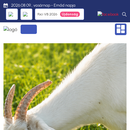
2026.08.09., vasárnap - Emőd napja
Foci VB 2026