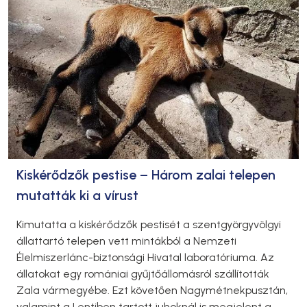
Kiskérődzők pestise – Három zalai telepen
mutatták ki a vírust
Kimutatta a kiskérődzők pestisét a szentgyörgyvölgyi
állattartó telepen vett mintákból a Nemzeti
Élelmiszerlánc-biztonsági Hivatal laboratóriuma. Az
állatokat egy romániai gyűjtőállomásról szállították
Zala vármegyébe. Ezt követően Nagymétnekpusztán,
valamint a Lentiben tartott juhoknál is megjelent a