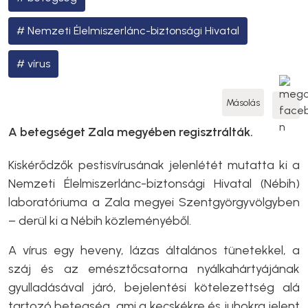
Nemzeti Élelmiszerlánc-biztonsági Hivatal
vírus
Másolás
A betegséget Zala megyében regisztrálták.
Kiskérődzők pestisvírusának jelenlétét mutatta ki a
Nemzeti Élelmiszerlánc-biztonsági Hivatal (Nébih)
laboratóriuma a Zala megyei Szentgyörgyvölgyben
– derül ki a Nébih közleményéből.
A vírus egy heveny, lázas általános tünetekkel, a
száj és az emésztőcsatorna nyálkahártyájának
gyulladásával járó, bejelentési kötelezettség alá
tartozó betegség, ami a kecskékre és juhokra jelent