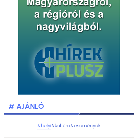
# AJÁNLÓ
#helyi
#kultúra
#események