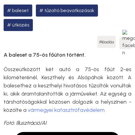
baleset
tűzoltó beavatkozások
ütközés
Másolás
A baleset a 75-ös főúton történt.
Összeütközött két autó a 75-ös főút 2-es
kilométerénél, Keszthely és Alsópáhok között. A
balesethez a keszthelyi hivatásos tűzoltók vonultak
ki, akik áramtalanították a járműveket. Az egység a
társhatóságokkal közösen dolgozik a helyszínen -
közölte a
vármegyei katasztrófavédelem
.
Fotó: Illusztráció/AI