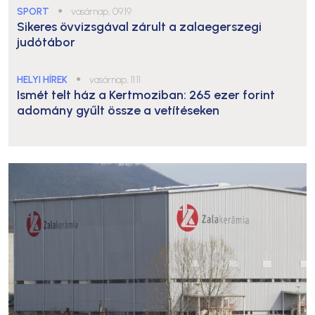
SPORT
●
vasárnap, 09:19
Sikeres övvizsgával zárult a zalaegerszegi
judótábor
HELYI HÍREK
●
vasárnap, 11:11
Ismét telt ház a Kertmoziban: 265 ezer forint
adomány gyűlt össze a vetítéseken