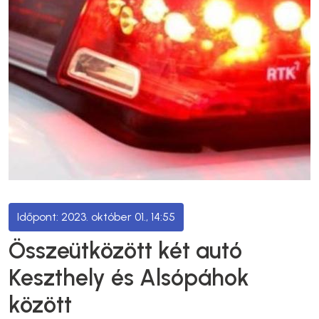
2023. október 01., 14:55
Összeütközött két autó
Keszthely és Alsópáhok
között