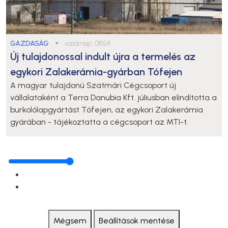
GAZDASÁG
●
vasárnap, 08:54
Új tulajdonossal indult újra a termelés az
egykori Zalakerámia-gyárban Tófejen
A magyar tulajdonú Szatmári Cégcsoport új
vállalataként a Terra Danubia Kft. júliusban elindította a
burkolólapgyártást Tófejen, az egykori Zalakerámia
gyárában - tájékoztatta a cégcsoport az MTI-t.
Mégsem
Beállítások mentése