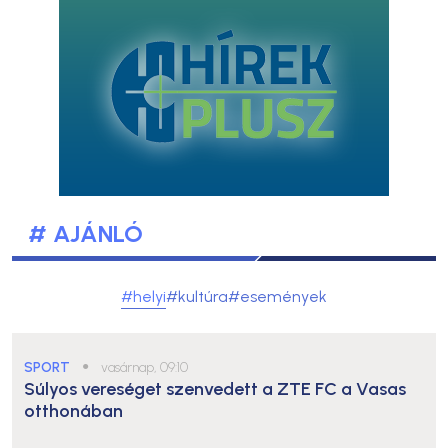
# AJÁNLÓ
#helyi
#kultúra
#események
SPORT
●
vasárnap, 09:10
Súlyos vereséget szenvedett a ZTE FC a Vasas
otthonában