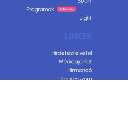
Sport
Programok
Light
LINKEK
Hirdetésfelvétel
Médiaajánlat
Hírmondó
Impresszum
Adatvédelem
Felhasználási feltételek
Kommentelési szabályzat
Design & CMS by Webmark