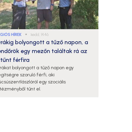
ÉGIÓS HÍREK
●
kedd, 14:46
rákig bolyongott a tűző napon, a
endőrök egy mezőn találtak rá az
ltűnt férfira
rákat bolyongott a tűző napon egy
gítségre szoruló férfi, aki
úcsúszentlászlóról egy szociális
ntézményből tűnt el.