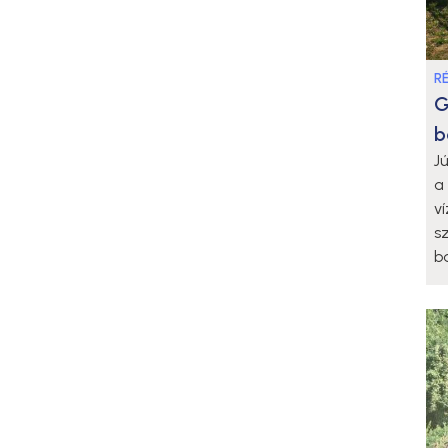
R
G
b
J
a
v
s
b