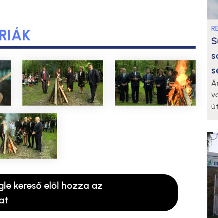
R
RIÁK
S
s
s
Á
v
ú
gle kereső elöl hozza az
at