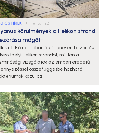
ÉGIÓS HÍREK
●
hétfő, 11:22
yanús körülmények a Helikon strand
ezárása mögött
úlius utolsó napjaiban ideiglenesen bezárták
 keszthelyi Helikon strandot, miután a
ízminőségi vizsgálatok az emberi eredetű
zennyezéssel összefüggésbe hozható
aktériumok közül az