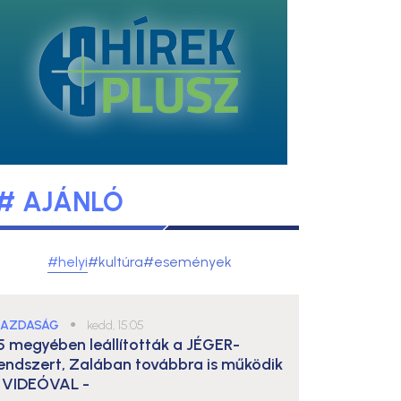
# AJÁNLÓ
#helyi
#kultúra
#események
AZDASÁG
●
kedd, 15:05
5 megyében leállították a JÉGER-
endszert, Zalában továbbra is működik
 VIDEÓVAL -