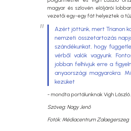
polgármester és Vigh László orsz
magyar és szlovén elöljárói lobba
vezetői egy-egy fát helyeztek a tűz
Azért jöttünk, mert Trianon 
nemzeti összetartozás napja 
szándékunkat, hogy független
vérből valók vagyunk. Fon
jobban felhívjuk erre a figy
anyaországi magyarokra. Mi
kezüket
- mondta portálunknak Vigh László.
Szöveg: Nagy Jenő
Fotók: Médiacentrum Zalaegerszeg