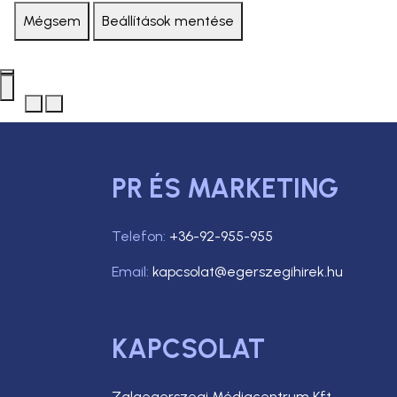
Mégsem
Beállítások mentése
PR ÉS MARKETING
Telefon:
+36-92-955-955
Email:
kapcsolat@egerszegihirek.hu
KAPCSOLAT
Zalaegerszegi Médiacentrum Kft.