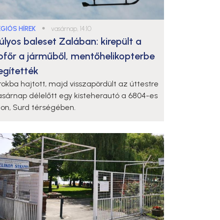
ÉGIÓS HÍREK
●
vasárnap, 14:10
úlyos baleset Zalában: kirepült a
ofőr a járműből, mentőhelikopterbe
egítették
rokba hajtott, majd visszapördült az úttestre
asárnap délelőtt egy kisteherautó a 6804-es
ton, Surd térségében.