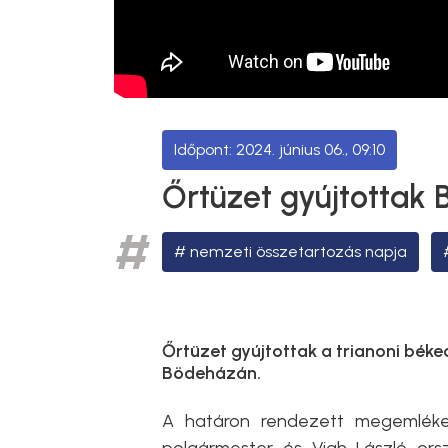
2024. június 06., 09:10
Őrtüzet gyújtottak
nemzeti összetartozás napja
Őrtüzet gyújtottak a trianoni béke
Bödeházán.
A határon rendezett megemlék