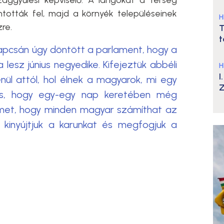
ággyűlési képviselő. A lángokat a térség
ntották fel, majd a környék településeinek
H
re.
T
t
kapcsán úgy döntött a parlament, hogy a
lesz június negyedike. Kifejeztük abbéli
H
I
ül attól, hol élnek a magyarok, mi egy
Z
tos, hogy egy-egy nap keretében még
elmet, hogy minden magyar számíthat az
 kinyújtjuk a karunkat és megfogjuk a