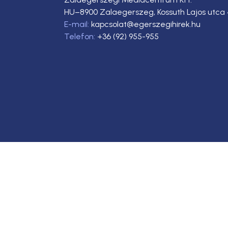
HU–8900 Zalaegerszeg, Kossuth Lajos utca 
E-mail:
kapcsolat@egerszegihirek.hu
Telefon:
+36 (92) 955-955
Copyright © 2023. Egerszegi Hírek