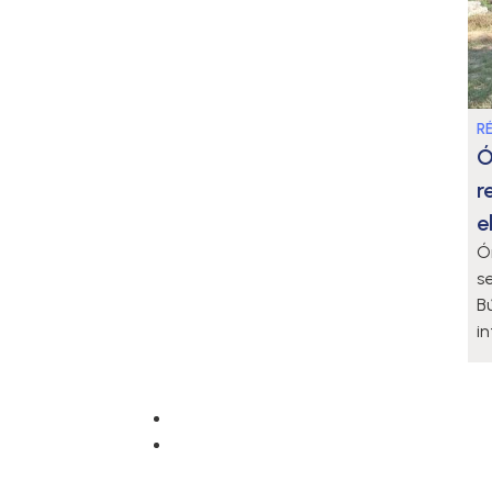
R
Ó
r
e
Ó
se
B
i