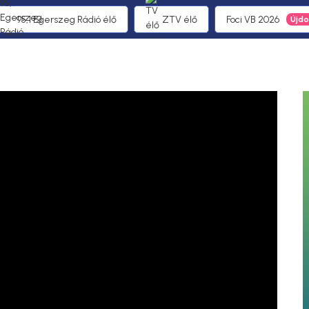
95,1 Egerszeg Rádió élő
ZTV élő
Foci VB 2026