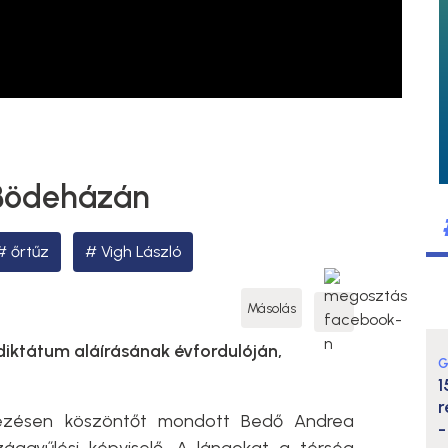
 Bödeházán
őrtűz
Vigh László
Másolás
diktátum aláírásának évfordulóján,
G
1
r
ezésen köszöntőt mondott Bedő Andrea
-