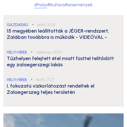
#helyi
#kultúra
#események
GAZDASÁG
●
kedd, 15:05
15 megyében leállították a JÉGER-rendszert,
Zalában továbbra is működik
- VIDEÓVAL -
HELYI HÍREK
●
vasárnap, 09:09
Tűzhelyen felejtett étel miatt füsttel telítődött
egy zalaegerszegi lakás
HELYI HÍREK
●
hétfő, 17:27
I. fokozatú vízkorlátozást rendeltek el
Zalaegerszeg teljes területén