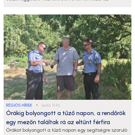
RÉGIÓS HÍREK
●
kedd, 14:46
Órákig bolyongott a tűző napon, a rendőrök
egy mezőn találtak rá az eltűnt férfira
Órákat bolyongott a tűző napon egy segítségre szoruló