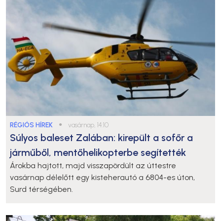
RÉGIÓS HÍREK
●
vasárnap, 14:10
Súlyos baleset Zalában: kirepült a sofőr a
járműből, mentőhelikopterbe segítették
Árokba hajtott, majd visszapördült az úttestre
vasárnap délelőtt egy kisteherautó a 6804-es úton,
Surd térségében.