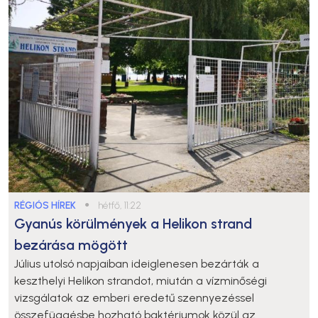
RÉGIÓS HÍREK
●
hétfő, 11:22
Gyanús körülmények a Helikon strand
bezárása mögött
Július utolsó napjaiban ideiglenesen bezárták a
keszthelyi Helikon strandot, miután a vízminőségi
vizsgálatok az emberi eredetű szennyezéssel
összefüggésbe hozható baktériumok közül az