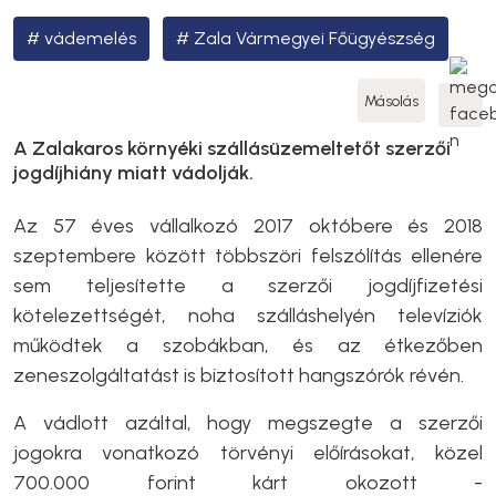
vádemelés
Zala Vármegyei Főügyészség
Másolás
A Zalakaros környéki szállásüzemeltetőt szerzői
jogdíjhiány miatt vádolják.
Az 57 éves vállalkozó 2017 októbere és 2018
szeptembere között többszöri felszólítás ellenére
sem teljesítette a szerzői jogdíjfizetési
kötelezettségét, noha szálláshelyén televíziók
működtek a szobákban, és az étkezőben
zeneszolgáltatást is biztosított hangszórók révén.
A vádlott azáltal, hogy megszegte a szerzői
jogokra vonatkozó törvényi előírásokat, közel
700.000 forint kárt okozott -