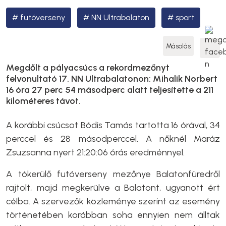
futóverseny
NN Ultrabalaton
sport
Másolás
Megdőlt a pályacsúcs a rekordmezőnyt
felvonultató 17. NN Ultrabalatonon: Mihalik Norbert
16 óra 27 perc 54 másodperc alatt teljesítette a 211
kilométeres távot.
A korábbi csúcsot Bódis Tamás tartotta 16 órával, 34
perccel és 28 másodperccel. A nőknél Maráz
Zsuzsanna nyert 21:20:06 órás eredménnyel.
A tókerülő futóverseny mezőnye Balatonfüredről
rajtolt, majd megkerülve a Balatont, ugyanott ért
célba. A szervezők közleménye szerint az esemény
történetében korábban soha ennyien nem álltak