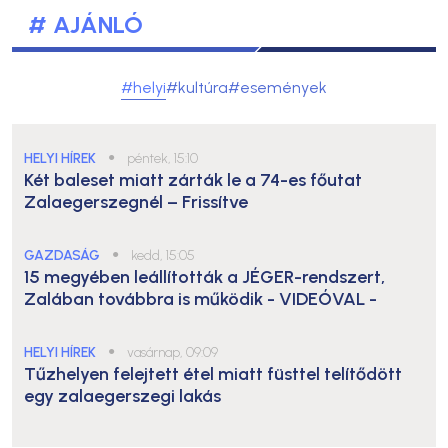
# AJÁNLÓ
#helyi
#kultúra
#események
HELYI HÍREK
●
péntek, 15:10
Két baleset miatt zárták le a 74-es főutat
Zalaegerszegnél – Frissítve
GAZDASÁG
●
kedd, 15:05
15 megyében leállították a JÉGER-rendszert,
Zalában továbbra is működik
- VIDEÓVAL -
HELYI HÍREK
●
vasárnap, 09:09
Tűzhelyen felejtett étel miatt füsttel telítődött
egy zalaegerszegi lakás