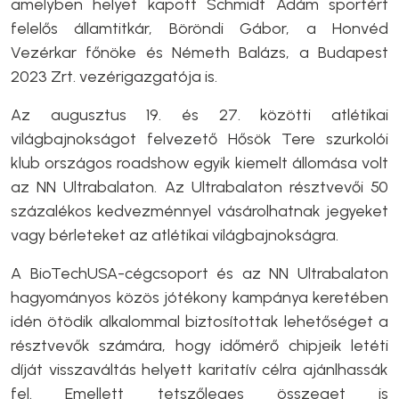
amelyben helyet kapott Schmidt Ádám sportért
felelős államtitkár, Böröndi Gábor, a Honvéd
Vezérkar főnöke és Németh Balázs, a Budapest
2023 Zrt. vezérigazgatója is.
Az augusztus 19. és 27. közötti atlétikai
világbajnokságot felvezető Hősök Tere szurkolói
klub országos roadshow egyik kiemelt állomása volt
az NN Ultrabalaton. Az Ultrabalaton résztvevői 50
százalékos kedvezménnyel vásárolhatnak jegyeket
vagy bérleteket az atlétikai világbajnokságra.
A BioTechUSA-cégcsoport és az NN Ultrabalaton
hagyományos közös jótékony kampánya keretében
idén ötödik alkalommal biztosítottak lehetőséget a
résztvevők számára, hogy időmérő chipjeik letéti
díját visszaváltás helyett karitatív célra ajánlhassák
fel. Emellett tetszőleges összeget is