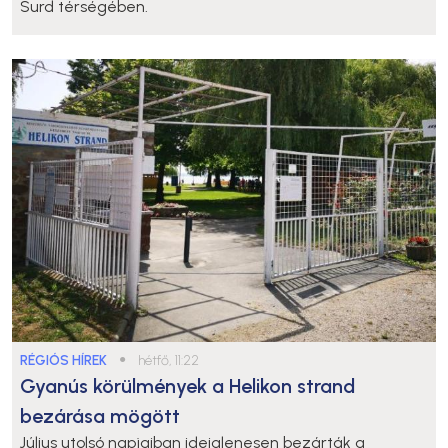
Surd térségében.
RÉGIÓS HÍREK
●
hétfő, 11:22
Gyanús körülmények a Helikon strand
bezárása mögött
Július utolsó napjaiban ideiglenesen bezárták a