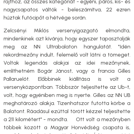
rajthoz, az összes kategóriát - egyéni, páros, kis- és
nagycsapatos váltók - beleszámítva, 22 ezren
húztak futócipőt a hétvége során.
Zelcsényi Miklós versenyigazgató elmondta,
mindenkinek azt kívánja, hogy egyszer tapasztalják
meg az NN Ultrabalaton hangulatát. "Idén
rekordmezőny indult, felemelő volt látni a tömeget.
Voltak legendás alakjai az idei mezőnynek,
említhetném Bogár Jánost, vagy a francia Gilles
Pallaruelót. Előbbinek kiállítása is volt a
versenyközpontban. Többször teljesítette az Ub-t,
volt, hogy egyéniben meg is nyerte. Gilles az NN UB
meghatározó alakja. Tizenhatszor futotta körbe a
Balatont. Ráadásul ezúttal törött kézzel teljesítette
a 211 kilométert" - mondta. Ott volt a mezőnyben
többek között a Magyar Honvédség csapata is,