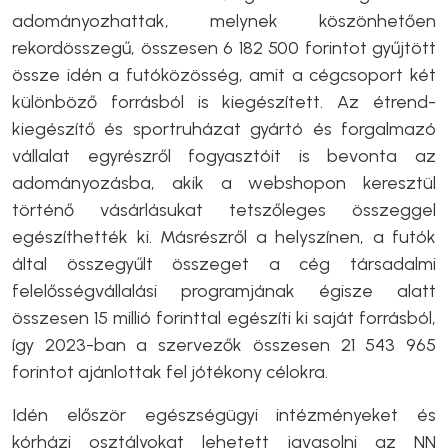
adományozhattak, melynek köszönhetően
rekordösszegű, összesen 6 182 500 forintot gyűjtött
össze idén a futóközösség, amit a cégcsoport két
különböző forrásból is kiegészített. Az étrend-
kiegészítő és sportruházat gyártó és forgalmazó
vállalat egyrészről fogyasztóit is bevonta az
adományozásba, akik a webshopon keresztül
történő vásárlásukat tetszőleges összeggel
egészíthették ki. Másrészről a helyszínen, a futók
által összegyűlt összeget a cég társadalmi
felelősségvállalási programjának égisze alatt
összesen 15 millió forinttal egészíti ki saját forrásból,
így 2023-ban a szervezők összesen 21 543 965
forintot ajánlottak fel jótékony célokra.
Idén először egészségügyi intézményeket és
kórházi osztályokat lehetett javasolni az NN