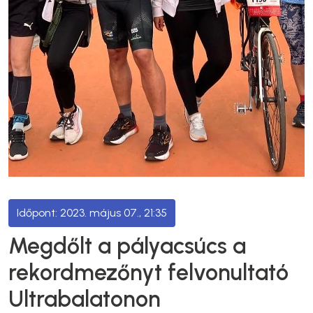
2023. május 07., 21:35
Megdőlt a pályacsúcs a
rekordmezőnyt felvonultató
Ultrabalatonon