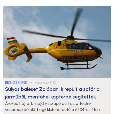
RÉGIÓS HÍREK
●
vasárnap, 14:10
Súlyos baleset Zalában: kirepült a sofőr a
járműből, mentőhelikopterbe segítették
Árokba hajtott, majd visszapördült az úttestre
vasárnap délelőtt egy kisteherautó a 6804-es úton,