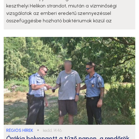
keszthelyi Helikon strandot, miután a vízminőségi
vizsgálatok az emberi eredetű szennyezéssel
összefüggésbe hozható baktériumok közül az
RÉGIÓS HÍREK
●
kedd, 14:46
Órákig bolyongott a tűző napon, a rendőrök