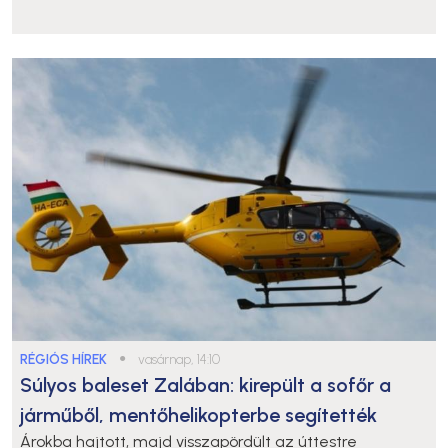
RÉGIÓS HÍREK
●
vasárnap, 14:10
Súlyos baleset Zalában: kirepült a sofőr a
járműből, mentőhelikopterbe segítették
Árokba hajtott, majd visszapördült az úttestre