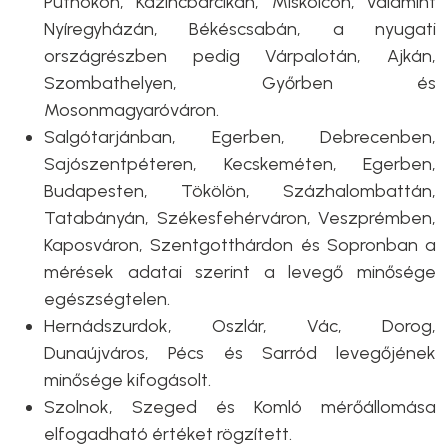
Putnokon, Kazincbarcikán, Miskolcon, valamint
Nyíregyházán, Békéscsabán, a nyugati
országrészben pedig Várpalotán, Ajkán,
Szombathelyen, Győrben és
Mosonmagyaróváron.
Salgótarjánban, Egerben, Debrecenben,
Sajószentpéteren, Kecskeméten, Egerben,
Budapesten, Tökölön, Százhalombattán,
Tatabányán, Székesfehérváron, Veszprémben,
Kaposváron, Szentgotthárdon és Sopronban a
mérések adatai szerint a levegő minősége
egészségtelen.
Hernádszurdok, Oszlár, Vác, Dorog,
Dunaújváros, Pécs és Sarród levegőjének
minősége kifogásolt.
Szolnok, Szeged és Komló mérőállomása
elfogadható értéket rögzített.