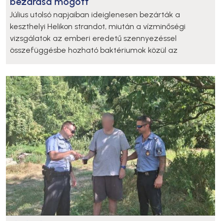
bezárása mögött
Július utolsó napjaiban ideiglenesen bezárták a
keszthelyi Helikon strandot, miután a vízminőségi
vizsgálatok az emberi eredetű szennyezéssel
összefüggésbe hozható baktériumok közül az