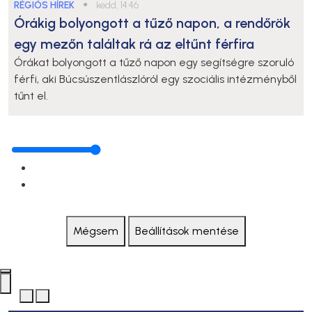
RÉGIÓS HÍREK
●
kedd, 14:46
Órákig bolyongott a tűző napon, a rendőrök
egy mezőn találtak rá az eltűnt férfira
Órákat bolyongott a tűző napon egy segítségre szoruló
férfi, aki Búcsúszentlászlóról egy szociális intézményből
tűnt el.
Mégsem
Beállítások mentése