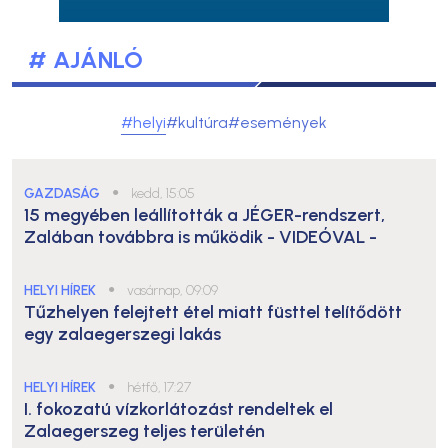
# AJÁNLÓ
#helyi
#kultúra
#események
GAZDASÁG
●
kedd, 15:05
15 megyében leállították a JÉGER-rendszert,
Zalában továbbra is működik
- VIDEÓVAL -
HELYI HÍREK
●
vasárnap, 09:09
Tűzhelyen felejtett étel miatt füsttel telítődött
egy zalaegerszegi lakás
HELYI HÍREK
●
hétfő, 17:27
I. fokozatú vízkorlátozást rendeltek el
Zalaegerszeg teljes területén