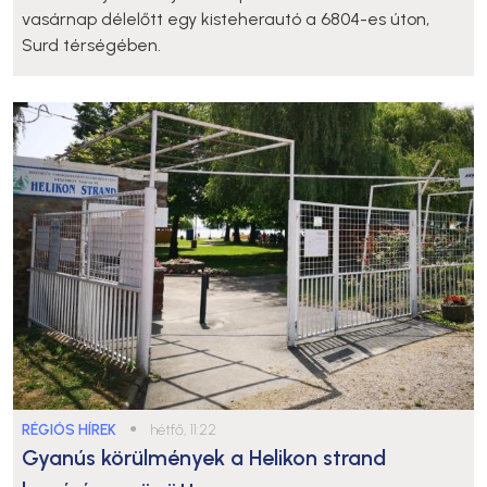
vasárnap délelőtt egy kisteherautó a 6804-es úton,
Surd térségében.
RÉGIÓS HÍREK
●
hétfő, 11:22
Gyanús körülmények a Helikon strand