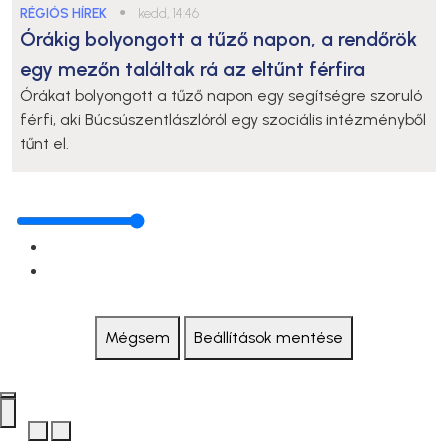
RÉGIÓS HÍREK
●
kedd, 14:46
Órákig bolyongott a tűző napon, a rendőrök
egy mezőn találtak rá az eltűnt férfira
Órákat bolyongott a tűző napon egy segítségre szoruló
férfi, aki Búcsúszentlászlóról egy szociális intézményből
tűnt el.
Mégsem
Beállítások mentése