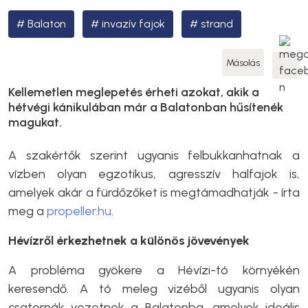
Balaton
invazív fajok
strand
Másolás
Kellemetlen meglepetés érheti azokat, akik a
hétvégi kánikulában már a Balatonban hűsítenék
magukat.
A szakértők szerint ugyanis felbukkanhatnak a
vízben olyan egzotikus, agresszív halfajok is,
amelyek akár a fürdőzőket is megtámadhatják - írta
meg a
propeller.hu
.
Hévízről érkezhetnek a különös jövevények
A probléma gyökere a Hévízi-tó környékén
keresendő. A tó meleg vizéből ugyanis olyan
csatornák vezetnek a Balatonba, amelyek ideális