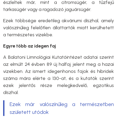
észleltek már, mint a citromsügér, a tűzfejű
tarkasügér vagy a ragadozó jaguársügér.
Ezek többsége eredetileg akváriumi díszhal, amely
valószínűleg felelőtlen állattartók miatt kerülhetett
a természetes vizekbe.
Egyre több az idegen faj
A Balatoni Limnológiai Kutatóintézet adatai szerint
az elmúlt 24 évben 89 új halfaj jelent meg a hazai
vizekben. Az ismert idegenhonos fajok és hibridek
száma mára elérte a 130-at, és a kutatók szerint
ezek jelentős része melegkedvelő, egzotikus
díszhal.
Ezek már valószínűleg a természetben
született utódok