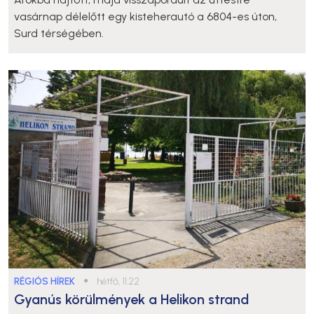
vasárnap délelőtt egy kisteherautó a 6804-es úton,
Surd térségében.
RÉGIÓS HÍREK
●
hétfő, 11:22
Gyanús körülmények a Helikon strand