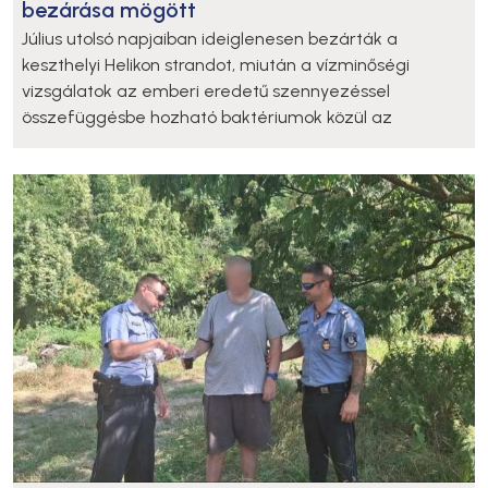
bezárása mögött
Július utolsó napjaiban ideiglenesen bezárták a
keszthelyi Helikon strandot, miután a vízminőségi
vizsgálatok az emberi eredetű szennyezéssel
összefüggésbe hozható baktériumok közül az