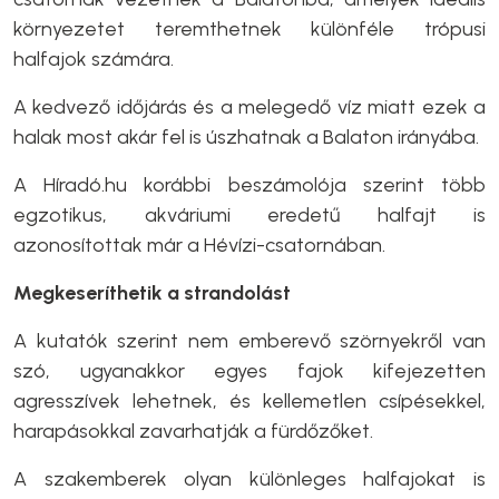
környezetet teremthetnek különféle trópusi
halfajok számára.
A kedvező időjárás és a melegedő víz miatt ezek a
halak most akár fel is úszhatnak a Balaton irányába.
A Híradó.hu korábbi beszámolója szerint több
egzotikus, akváriumi eredetű halfajt is
azonosítottak már a Hévízi-csatornában.
Megkeseríthetik a strandolást
A kutatók szerint nem emberevő szörnyekről van
szó, ugyanakkor egyes fajok kifejezetten
agresszívek lehetnek, és kellemetlen csípésekkel,
harapásokkal zavarhatják a fürdőzőket.
A szakemberek olyan különleges halfajokat is