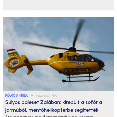
RÉGIÓS HÍREK
●
vasárnap, 14:10
Súlyos baleset Zalában: kirepült a sofőr a
járműből, mentőhelikopterbe segítették
Árokba hajtott, majd visszapördült az úttestre