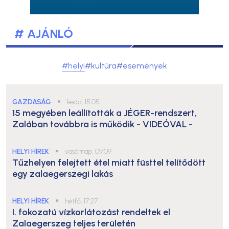
# AJÁNLÓ
#helyi
#kultúra
#események
GAZDASÁG
●
kedd, 15:05
15 megyében leállították a JÉGER-rendszert,
Zalában továbbra is működik
- VIDEÓVAL -
HELYI HÍREK
●
vasárnap, 09:09
Tűzhelyen felejtett étel miatt füsttel telítődött
egy zalaegerszegi lakás
HELYI HÍREK
●
hétfő, 17:27
I. fokozatú vízkorlátozást rendeltek el
Zalaegerszeg teljes területén