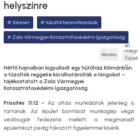
helyszínre
tűzeset
tűzoltói beavatkozások
Zala Vármegyei Katasztrófavédelmi Igazgatóság
Másolás
Hétfő hajnalban kigyulladt egy hűtőház Kilimánban,
a tűzoltók reggelre körülhatárolták a lángokat –
tájékoztatott a Zala Vármegyei
Katasztrófavédelmi Igazgatóság.
Frissítés 11:12 -
Az oltási munkálatok jelenleg is
tartanak. Az épület bontását munkagép végzi
védősugár fedezete mellett, a megmaradt
épületrészt pedig fokozott figyelemmel kísérik.