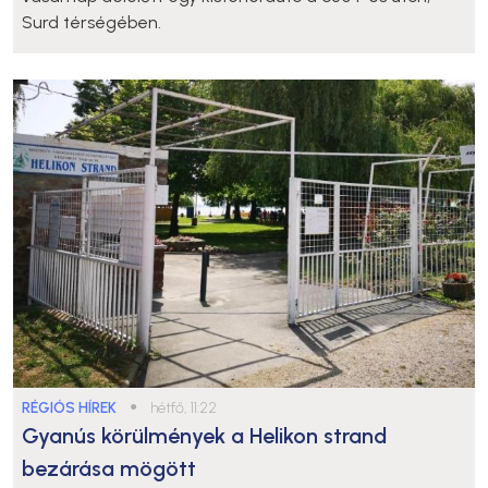
Surd térségében.
RÉGIÓS HÍREK
●
hétfő, 11:22
Gyanús körülmények a Helikon strand
bezárása mögött