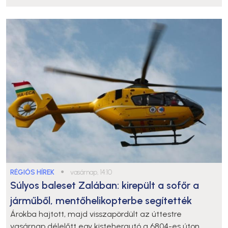
RÉGIÓS HÍREK
●
vasárnap, 14:10
Súlyos baleset Zalában: kirepült a sofőr a
járműből, mentőhelikopterbe segítették
Árokba hajtott, majd visszapördült az úttestre
vasárnap délelőtt egy kisteherautó a 6804-es úton,