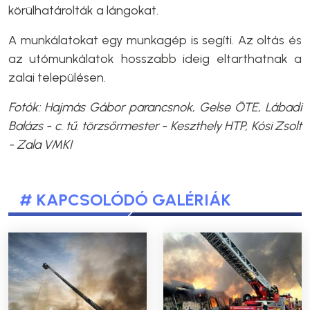
körülhatárolták a lángokat.
A munkálatokat egy munkagép is segíti. Az oltás és
az utómunkálatok hosszabb ideig eltarthatnak a
zalai településen.
Fotók: Hajmás Gábor parancsnok, Gelse ÖTE, Lábadi
Balázs - c. tű. törzsőrmester - Keszthely HTP, Kósi Zsolt
- Zala VMKI
# KAPCSOLÓDÓ GALÉRIÁK