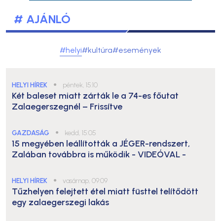
# AJÁNLÓ
#helyi
#kultúra
#események
HELYI HÍREK
●
péntek, 15:10
Két baleset miatt zárták le a 74-es főutat
Zalaegerszegnél – Frissítve
GAZDASÁG
●
kedd, 15:05
15 megyében leállították a JÉGER-rendszert,
Zalában továbbra is működik
- VIDEÓVAL -
HELYI HÍREK
●
vasárnap, 09:09
Tűzhelyen felejtett étel miatt füsttel telítődött
egy zalaegerszegi lakás