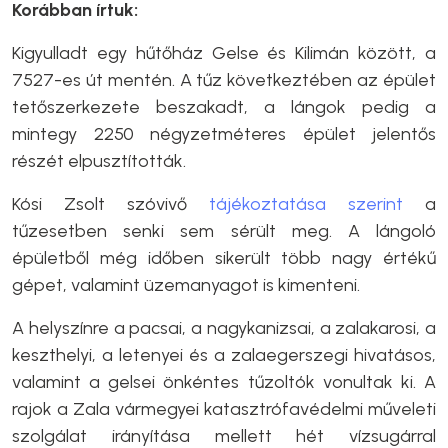
Korábban írtuk:
Kigyulladt egy hűtőház Gelse és Kilimán között, a
7527-es út mentén. A tűz következtében az épület
tetőszerkezete beszakadt, a lángok pedig a
mintegy 2250 négyzetméteres épület jelentős
részét elpusztították.
Kósi Zsolt szóvivő
tájékoztatása szerint
a
tűzesetben senki sem sérült meg. A lángoló
épületből még időben sikerült több nagy értékű
gépet, valamint üzemanyagot is kimenteni.
A helyszínre a pacsai, a nagykanizsai, a zalakarosi, a
keszthelyi, a letenyei és a zalaegerszegi hivatásos,
valamint a gelsei önkéntes tűzoltók vonultak ki. A
rajok a Zala vármegyei katasztrófavédelmi műveleti
szolgálat irányítása mellett hét vízsugárral