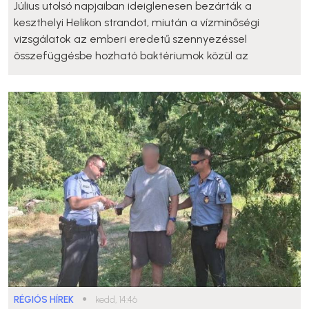
Július utolsó napjaiban ideiglenesen bezárták a
keszthelyi Helikon strandot, miután a vízminőségi
vizsgálatok az emberi eredetű szennyezéssel
összefüggésbe hozható baktériumok közül az
RÉGIÓS HÍREK
●
kedd, 14:46