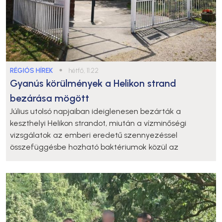
RÉGIÓS HÍREK
●
hétfő, 11:22
Gyanús körülmények a Helikon strand
bezárása mögött
Július utolsó napjaiban ideiglenesen bezárták a
keszthelyi Helikon strandot, miután a vízminőségi
vizsgálatok az emberi eredetű szennyezéssel
összefüggésbe hozható baktériumok közül az