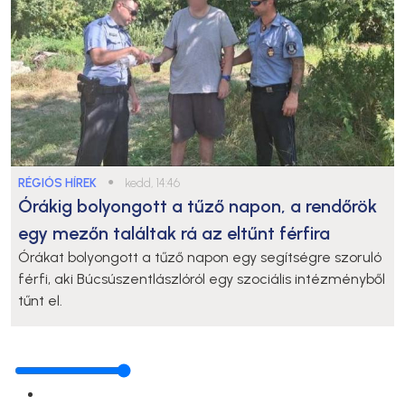
RÉGIÓS HÍREK
●
kedd, 14:46
Órákig bolyongott a tűző napon, a rendőrök
egy mezőn találtak rá az eltűnt férfira
Órákat bolyongott a tűző napon egy segítségre szoruló
férfi, aki Búcsúszentlászlóról egy szociális intézményből
tűnt el.