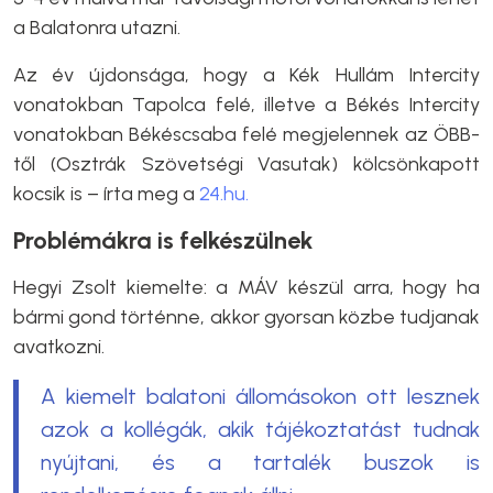
a Balatonra utazni.
Az év újdonsága, hogy a Kék Hullám Intercity
vonatokban Tapolca felé, illetve a Békés Intercity
vonatokban Békéscsaba felé megjelennek az ÖBB-
től (Osztrák Szövetségi Vasutak) kölcsönkapott
kocsik is – írta meg a
24.hu.
Problémákra is felkészülnek
Hegyi Zsolt kiemelte: a MÁV készül arra, hogy ha
bármi gond történne, akkor gyorsan közbe tudjanak
avatkozni.
A kiemelt balatoni állomásokon ott lesznek
azok a kollégák, akik tájékoztatást tudnak
nyújtani, és a tartalék buszok is