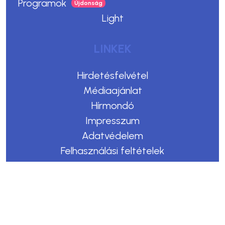
Programok
Light
LINKEK
Hirdetésfelvétel
Médiaajánlat
Hírmondó
Impresszum
Adatvédelem
Felhasználási feltételek
Kommentelési szabályzat
Copyright © 2023. Egerszegi Hírek
Design & CMS by Webmark