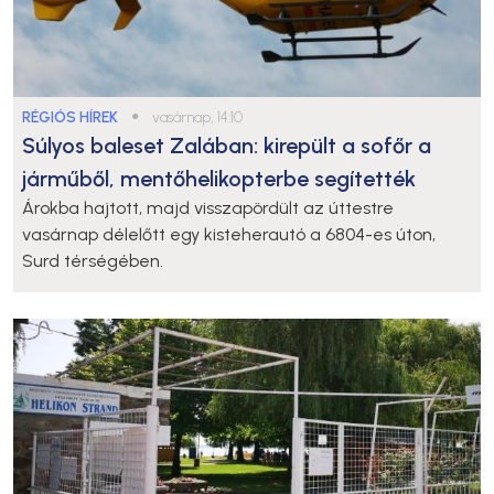
RÉGIÓS HÍREK
●
vasárnap, 14:10
Súlyos baleset Zalában: kirepült a sofőr a
járműből, mentőhelikopterbe segítették
Árokba hajtott, majd visszapördült az úttestre
vasárnap délelőtt egy kisteherautó a 6804-es úton,
Surd térségében.