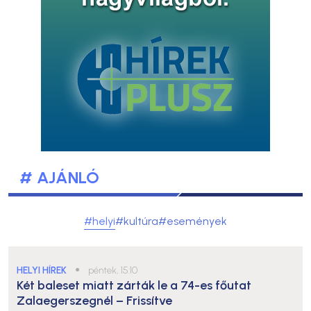
# AJÁNLÓ
#helyi
#kultúra
#események
HELYI HÍREK
●
péntek, 15:10
Két baleset miatt zárták le a 74-es főutat
Zalaegerszegnél – Frissítve