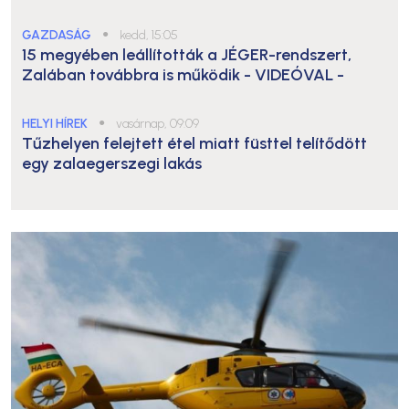
GAZDASÁG
●
kedd, 15:05
15 megyében leállították a JÉGER-rendszert,
Zalában továbbra is működik
- VIDEÓVAL -
HELYI HÍREK
●
vasárnap, 09:09
Tűzhelyen felejtett étel miatt füsttel telítődött
egy zalaegerszegi lakás