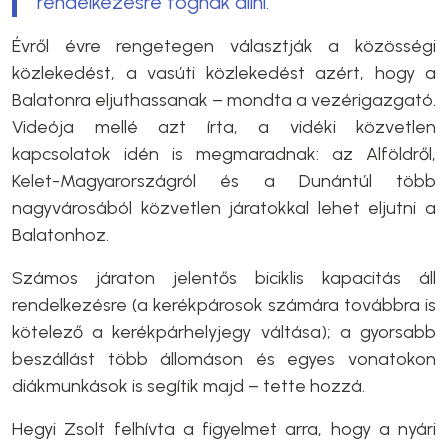
rendelkezésre fognak állni.
Évről évre rengetegen választják a közösségi
közlekedést, a vasúti közlekedést azért, hogy a
Balatonra eljuthassanak – mondta a vezérigazgató.
Videója mellé azt írta, a vidéki közvetlen
kapcsolatok idén is megmaradnak: az Alföldről,
Kelet-Magyarországról és a Dunántúl több
nagyvárosából közvetlen járatokkal lehet eljutni a
Balatonhoz.
Számos járaton jelentős biciklis kapacitás áll
rendelkezésre (a kerékpárosok számára továbbra is
kötelező a kerékpárhelyjegy váltása); a gyorsabb
beszállást több állomáson és egyes vonatokon
diákmunkások is segítik majd – tette hozzá.
Hegyi Zsolt felhívta a figyelmet arra, hogy a nyári