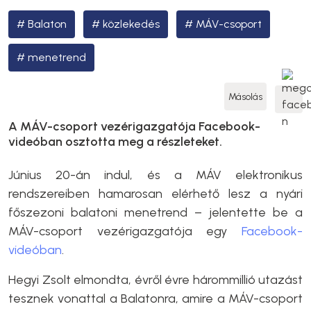
Balaton
közlekedés
MÁV-csoport
menetrend
Másolás
A MÁV-csoport vezérigazgatója Facebook-
videóban osztotta meg a részleteket.
Június 20-án indul, és a MÁV elektronikus
rendszereiben hamarosan elérhető lesz a nyári
főszezoni balatoni menetrend – jelentette be a
MÁV-csoport vezérigazgatója egy
Facebook-
videóban
.
Hegyi Zsolt elmondta, évről évre hárommillió utazást
tesznek vonattal a Balatonra, amire a MÁV-csoport