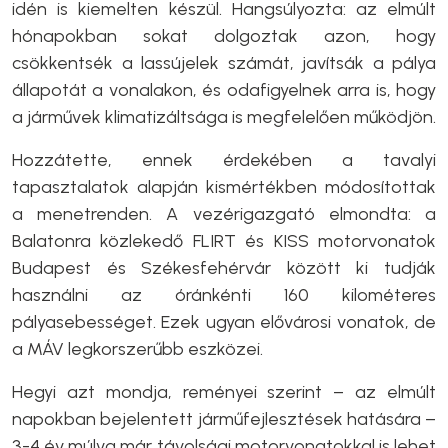
idén is kiemelten készül. Hangsúlyozta: az elmúlt
hónapokban sokat dolgoztak azon, hogy
csökkentsék a lassújelek számát, javítsák a pálya
állapotát a vonalakon, és odafigyelnek arra is, hogy
a járművek klimatizáltsága is megfelelően működjön.
Hozzátette, ennek érdekében a tavalyi
tapasztalatok alapján kismértékben módosítottak
a menetrenden. A vezérigazgató elmondta: a
Balatonra közlekedő FLIRT és KISS motorvonatok
Budapest és Székesfehérvár között ki tudják
használni az óránkénti 160 kilométeres
pályasebességet. Ezek ugyan elővárosi vonatok, de
a MÁV legkorszerűbb eszközei.
Hegyi azt mondja, reményei szerint – az elmúlt
napokban bejelentett járműfejlesztések hatására –
3-4 év múlva már távolsági motorvonatokkal is lehet