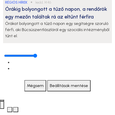
RÉGIÓS HÍREK
●
kedd, 14:46
Órákig bolyongott a tűző napon, a rendőrök
egy mezőn találtak rá az eltűnt férfira
Órákat bolyongott a tűző napon egy segítségre szoruló
férfi, aki Búcsúszentlászlóról egy szociális intézményből
tűnt el.
Mégsem
Beállítások mentése