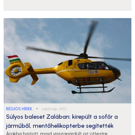
RÉGIÓS HÍREK
●
vasárnap, 14:10
Súlyos baleset Zalában: kirepült a sofőr a
járműből, mentőhelikopterbe segítették
Árokba hajtott, majd visszapördült az úttestre