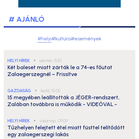
# AJÁNLÓ
#helyi
#kultúra
#események
HELYI HÍREK
●
péntek, 15:10
Két baleset miatt zárták le a 74-es főutat
Zalaegerszegnél – Frissítve
GAZDASÁG
●
kedd, 15:05
15 megyében leállították a JÉGER-rendszert,
Zalában továbbra is működik
- VIDEÓVAL -
HELYI HÍREK
●
vasárnap, 09:09
Tűzhelyen felejtett étel miatt füsttel telítődött
egy zalaegerszegi lakás