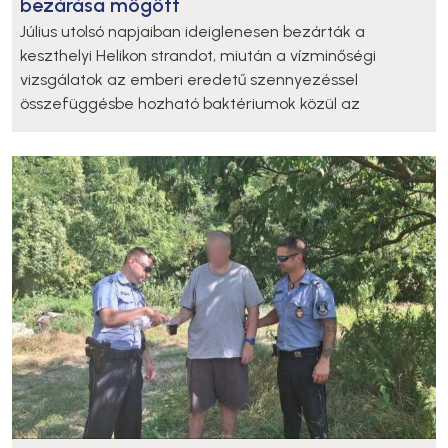
bezárása mögött
Július utolsó napjaiban ideiglenesen bezárták a
keszthelyi Helikon strandot, miután a vízminőségi
vizsgálatok az emberi eredetű szennyezéssel
összefüggésbe hozható baktériumok közül az