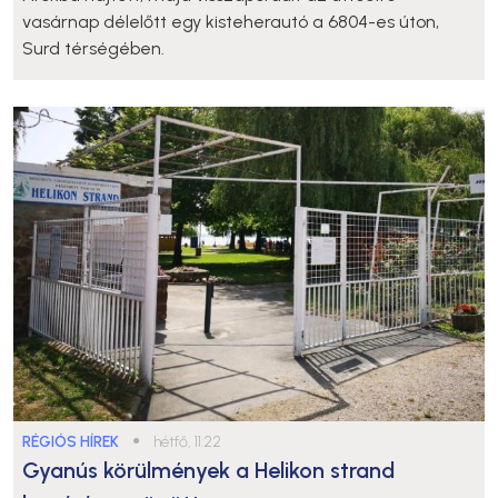
vasárnap délelőtt egy kisteherautó a 6804-es úton,
Surd térségében.
RÉGIÓS HÍREK
●
hétfő, 11:22
Gyanús körülmények a Helikon strand