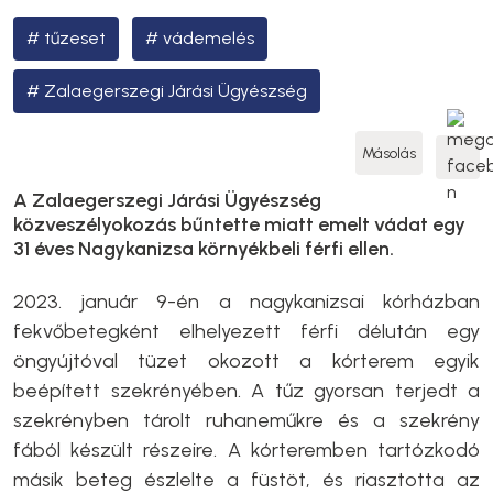
tűzeset
vádemelés
Zalaegerszegi Járási Ügyészség
Másolás
A Zalaegerszegi Járási Ügyészség
közveszélyokozás bűntette miatt emelt vádat egy
31 éves Nagykanizsa környékbeli férfi ellen.
2023. január 9-én a nagykanizsai kórházban
fekvőbetegként elhelyezett férfi délután egy
öngyújtóval tüzet okozott a kórterem egyik
beépített szekrényében. A tűz gyorsan terjedt a
szekrényben tárolt ruhaneműkre és a szekrény
fából készült részeire. A kórteremben tartózkodó
másik beteg észlelte a füstöt, és riasztotta az