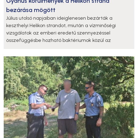
Gyanús körülmények a Helikon strand
bezárása mögött
Július utolsó napjaiban ideiglenesen bezárták a
keszthelyi Helikon strandot, miután a vízminőségi
vizsgálatok az emberi eredetű szennyezéssel
összefüggésbe hozható baktériumok közül az