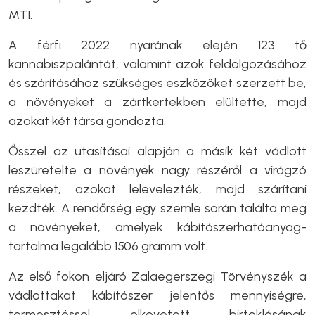
MTI.
A férfi 2022 nyarának elején 123 tő
kannabiszpalántát, valamint azok feldolgozásához
és szárításához szükséges eszközöket szerzett be,
a növényeket a zártkertekben elültette, majd
azokat két társa gondozta.
Ősszel az utasításai alapján a másik két vádlott
leszüretelte a növények nagy részéről a virágzó
részeket, azokat lelevelezték, majd szárítani
kezdték. A rendőrség egy szemle során találta meg
a növényeket, amelyek kábítószerhatóanyag-
tartalma legalább 1506 gramm volt.
Az első fokon eljáró Zalaegerszegi Törvényszék a
vádlottakat kábítószer jelentős mennyiségre,
termesztéssel elkövetett birtoklásának