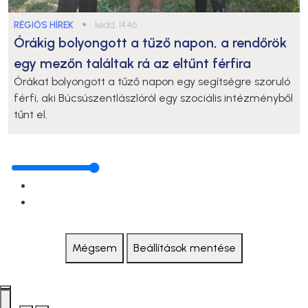
RÉGIÓS HÍREK
●
kedd, 14:46
Órákig bolyongott a tűző napon, a rendőrök
egy mezőn találtak rá az eltűnt férfira
Órákat bolyongott a tűző napon egy segítségre szoruló
férfi, aki Búcsúszentlászlóról egy szociális intézményből
tűnt el.
Mégsem
Beállítások mentése