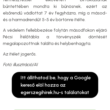
bűntettében mondta ki bűnösnek, ezért az
elsőrendű vádlottat 7 év fegyházra, míg a másod-
és a harmadrendűt 5-5 év börtönre ítélte.
A védelem fellebbezése folytán másodfokon eljáró
Pécsi Ítélőtábla a törvényszék döntését
megalapozottnak találta és helybenhagyta.
Az ítélet jogerős.
Fotó: illusztráció/AI
Itt állíthatod be, hogy a Google
kereső elöl hozza az
egerszegihirek.hu-s találatokat