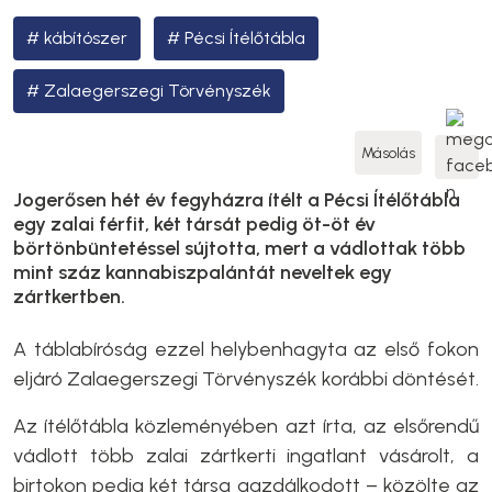
kábítószer
Pécsi Ítélőtábla
Zalaegerszegi Törvényszék
Másolás
Jogerősen hét év fegyházra ítélt a Pécsi Ítélőtábla
egy zalai férfit, két társát pedig öt-öt év
börtönbüntetéssel sújtotta, mert a vádlottak több
mint száz kannabiszpalántát neveltek egy
zártkertben.
A táblabíróság ezzel helybenhagyta az első fokon
eljáró Zalaegerszegi Törvényszék korábbi döntését.
Az ítélőtábla közleményében azt írta, az elsőrendű
vádlott több zalai zártkerti ingatlant vásárolt, a
birtokon pedig két társa gazdálkodott – közölte az