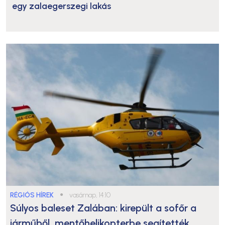
egy zalaegerszegi lakás
RÉGIÓS HÍREK
●
vasárnap, 14:10
Súlyos baleset Zalában: kirepült a sofőr a
járműből, mentőhelikopterbe segítették