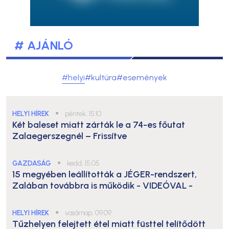
# AJÁNLÓ
#helyi
#kultúra
#események
HELYI HÍREK
●
péntek, 15:10
Két baleset miatt zárták le a 74-es főutat
Zalaegerszegnél – Frissítve
GAZDASÁG
●
kedd, 15:05
15 megyében leállították a JÉGER-rendszert,
Zalában továbbra is működik
- VIDEÓVAL -
HELYI HÍREK
●
vasárnap, 09:09
Tűzhelyen felejtett étel miatt füsttel telítődött