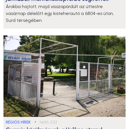
Árokba hajtott, majd visszapördült az úttestre
vasárnap délelőtt egy kisteherautó a 6804-es úton,
Surd térségében.
RÉGIÓS HÍREK
●
hétfő, 11:22