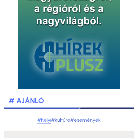
# AJÁNLÓ
#helyi
#kultúra
#események