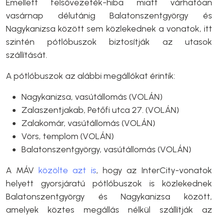
Emellett felsővezeték-hiba miatt várhatóan
vasárnap délutánig Balatonszentgyörgy és
Nagykanizsa között sem közlekednek a vonatok, itt
szintén pótlóbuszok biztosítják az utasok
szállítását.
A pótlóbuszok az alábbi megállókat érintik:
Nagykanizsa, vasútállomás (VOLÁN)
Zalaszentjakab, Petőfi utca 27. (VOLÁN)
Zalakomár, vasútállomás (VOLÁN)
Vörs, templom (VOLÁN)
Balatonszentgyörgy, vasútállomás (VOLÁN)
A MÁV
közölte azt is
, hogy az InterCity-vonatok
helyett gyorsjáratú pótlóbuszok is közlekednek
Balatonszentgyörgy és Nagykanizsa között,
amelyek köztes megállás nélkül szállítják az