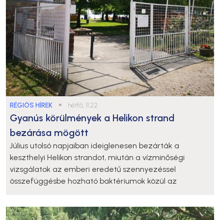
RÉGIÓS HÍREK
●
hétfő, 11:22
Gyanús körülmények a Helikon strand
bezárása mögött
Július utolsó napjaiban ideiglenesen bezárták a
keszthelyi Helikon strandot, miután a vízminőségi
vizsgálatok az emberi eredetű szennyezéssel
összefüggésbe hozható baktériumok közül az