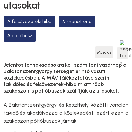
utasokat
felsővezetéki hiba
menetrend
pótlóbusz
Másolás
Jelentős fennakadásokra kell számítani vasárnap a
Balatonszentgyörgy térségét érintő vasúti
közlekedésben. A MÁV tájékoztatása szerint
fakidőlés és felsővezeték-hiba miatt több
szakaszon is pótlóbuszok szállítják az utasokat.
A Balatonszentgyörgy és Keszthely közötti vonalon
fakidőlés akadályozza a közlekedést, ezért ezen a
szakaszon pótlóbuszok járnak.