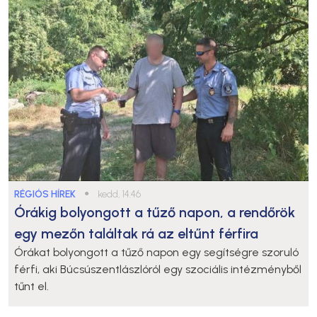
RÉGIÓS HÍREK
●
kedd, 14:46
Órákig bolyongott a tűző napon, a rendőrök
egy mezőn találtak rá az eltűnt férfira
Órákat bolyongott a tűző napon egy segítségre szoruló
férfi, aki Búcsúszentlászlóról egy szociális intézményből
tűnt el.