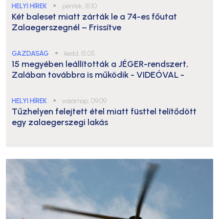
HELYI HÍREK
●
péntek, 15:10
Két baleset miatt zárták le a 74-es főutat
Zalaegerszegnél – Frissítve
GAZDASÁG
●
kedd, 15:05
15 megyében leállították a JÉGER-rendszert,
Zalában továbbra is működik
- VIDEÓVAL -
HELYI HÍREK
●
vasárnap, 09:09
Tűzhelyen felejtett étel miatt füsttel telítődött
egy zalaegerszegi lakás