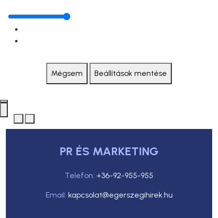
Mégsem
Beállítások mentése
PR ÉS MARKETING
Telefon:
+36-92-955-955
Email:
kapcsolat@egerszegihirek.hu