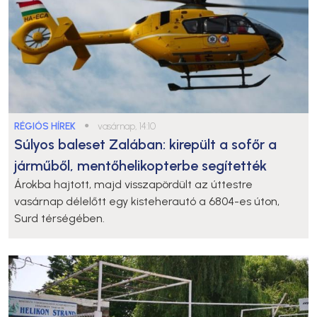
RÉGIÓS HÍREK
●
vasárnap, 14:10
Súlyos baleset Zalában: kirepült a sofőr a
járműből, mentőhelikopterbe segítették
Árokba hajtott, majd visszapördült az úttestre
vasárnap délelőtt egy kisteherautó a 6804-es úton,
Surd térségében.