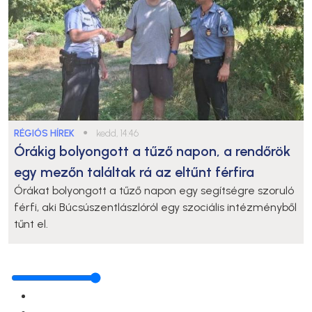
RÉGIÓS HÍREK
●
kedd, 14:46
Órákig bolyongott a tűző napon, a rendőrök
egy mezőn találtak rá az eltűnt férfira
Órákat bolyongott a tűző napon egy segítségre szoruló
férfi, aki Búcsúszentlászlóról egy szociális intézményből
tűnt el.