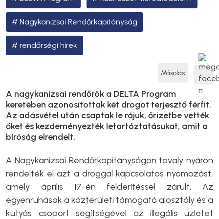
Nagykanizsai Rendőrkapitányság
rendőrségi hírek
Másolás
A nagykanizsai rendőrök a DELTA Program
keretében azonosítottak két drogot terjesztő férfit.
Az adásvétel után csaptak le rájuk, őrizetbe vették
őket és kezdeményezték letartóztatásukat, amit a
bíróság elrendelt.
A Nagykanizsai Rendőrkapitányságon tavaly nyáron
rendelték el azt a droggal kapcsolatos nyomozást,
amely április 17-én felderítéssel zárult. Az
egyenruhások a közterületi támogató alosztály és a
kutyás csoport segítségével az illegális üzletet