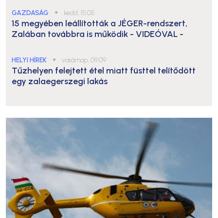
GAZDASÁG
●
kedd, 15:05
15 megyében leállították a JÉGER-rendszert,
Zalában továbbra is működik
- VIDEÓVAL -
HELYI HÍREK
●
vasárnap, 09:09
Tűzhelyen felejtett étel miatt füsttel telítődött
egy zalaegerszegi lakás