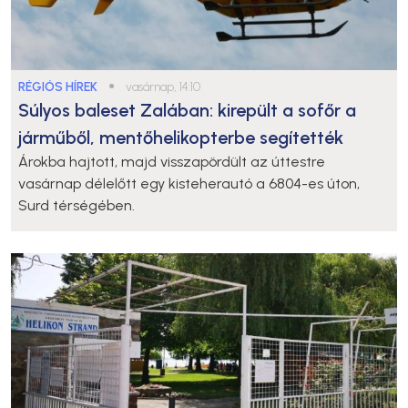
RÉGIÓS HÍREK
●
vasárnap, 14:10
Súlyos baleset Zalában: kirepült a sofőr a
járműből, mentőhelikopterbe segítették
Árokba hajtott, majd visszapördült az úttestre
vasárnap délelőtt egy kisteherautó a 6804-es úton,
Surd térségében.