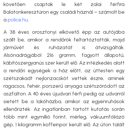
követően csaptak le két zalai férfira
Balatonkeresztúron egy családi háznál – számolt be
a
police.hu.
A 38 éves orosztonyi elkövető épp az autójába
szállt be, amikor a rendőrök feltartóztatták, majd
járművét és ruházatát is átvizsgálták.
Alsónadrágjából 216 gramm, fagyott állapotú,
kábítószergyanús szer került elő. Az intézkedés alatt
a rendőri egységek a ház előtt, az úttesten egy
szétszakadt nejlonzacskót vettek észre, aminek
ragacsos, fehér, porszerű anyaga szétszóródott az
aszfalton. A 40 éves újudvari férfi pedig az udvarról
sietett be a lakóházba, amikor az egyenruhások
ellenőrizték. Az ingatlanban tartott kutatás során
több mint egymillió forint, mérleg, vákuumfóliázó
gép, 1 kilogramm koffeinpor került elő. Az úton talált