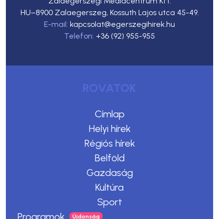
Zalaegerszegi Médiacentrum Kft.
HU–8900 Zalaegerszeg, Kossuth Lajos utca 45-49.
E-mail:
kapcsolat@egerszegihirek.hu
Telefon:
+36 (92) 955-955
ROVATOK
Címlap
Helyi hírek
Régiós hírek
Belföld
Gazdaság
Kultúra
Sport
Programok