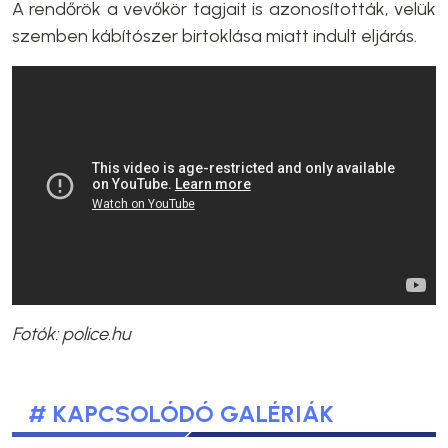
A rendőrök a vevőkör tagjait is azonosították, velük
szemben kábítószer birtoklása miatt indult eljárás.
Fotók: police.hu
# KAPCSOLÓDÓ GALÉRIÁK