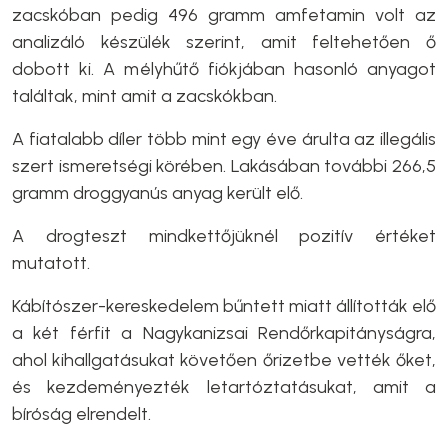
zacskóban pedig 496 gramm amfetamin volt az
analizáló készülék szerint, amit feltehetően ő
dobott ki. A mélyhűtő fiókjában hasonló anyagot
találtak, mint amit a zacskókban.
A fiatalabb díler több mint egy éve árulta az illegális
szert ismeretségi körében. Lakásában további 266,5
gramm droggyanús anyag került elő.
A drogteszt mindkettőjüknél pozitív értéket
mutatott.
Kábítószer-kereskedelem bűntett miatt állították elő
a két férfit a Nagykanizsai Rendőrkapitányságra,
ahol kihallgatásukat követően őrizetbe vették őket,
és kezdeményezték letartóztatásukat, amit a
bíróság elrendelt.