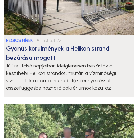
RÉGIÓS HÍREK
●
hétfő, 11:22
Gyanús körülmények a Helikon strand
bezárása mögött
Július utolsó napjaiban ideiglenesen bezárták a
keszthelyi Helikon strandot, miután a vízminőségi
vizsgálatok az emberi eredetű szennyezéssel
összefüggésbe hozható baktériumok közül az