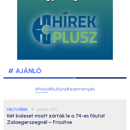
# AJÁNLÓ
#helyi
#kultúra
#események
HELYI HÍREK
●
péntek, 15:10
Két baleset miatt zárták le a 74-es főutat
Zalaegerszegnél – Frissítve