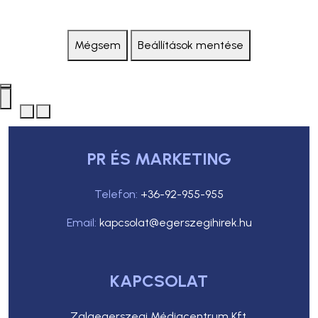
Mégsem
Beállítások mentése
PR ÉS MARKETING
Telefon:
+36-92-955-955
Email:
kapcsolat@egerszegihirek.hu
KAPCSOLAT
Zalaegerszegi Médiacentrum Kft.