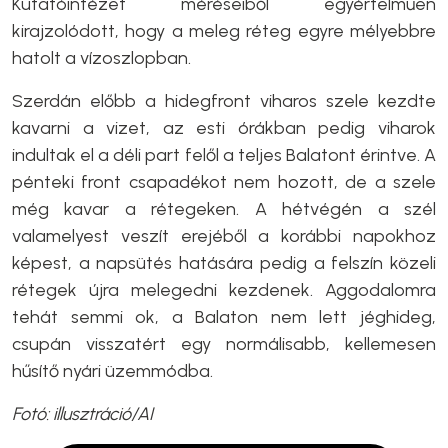
Kutatóintézet méréseiből egyértelműen
kirajzolódott, hogy a meleg réteg egyre mélyebbre
hatolt a vízoszlopban.
Szerdán előbb a hidegfront viharos szele kezdte
kavarni a vizet, az esti órákban pedig viharok
indultak el a déli part felől a teljes Balatont érintve. A
pénteki front csapadékot nem hozott, de a szele
még kavar a rétegeken. A hétvégén a szél
valamelyest veszít erejéből a korábbi napokhoz
képest, a napsütés hatására pedig a felszín közeli
rétegek újra melegedni kezdenek. Aggodalomra
tehát semmi ok, a Balaton nem lett jéghideg,
csupán visszatért egy normálisabb, kellemesen
hűsítő nyári üzemmódba.
Fotó: illusztráció/AI