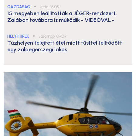
GAZDASÁG
●
kedd, 15:05
15 megyében leállították a JÉGER-rendszert,
Zalában továbbra is működik
- VIDEÓVAL -
HELYI HÍREK
●
vasárnap, 09:09
Tűzhelyen felejtett étel miatt füsttel telítődött
egy zalaegerszegi lakás