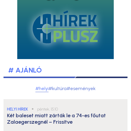
# AJÁNLÓ
#helyi
#kultúra
#események
HELYI HÍREK
●
péntek, 15:10
Két baleset miatt zárták le a 74-es főutat
Zalaegerszegnél – Frissítve