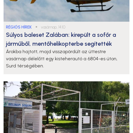
RÉGIÓS HÍREK
●
vasárnap, 14:10
Súlyos baleset Zalában: kirepült a sofőr a
járműből, mentőhelikopterbe segítették
Árokba hajtott, majd visszapördült az úttestre
vasárnap délelőtt egy kisteherautó a 6804-es úton,
Surd térségében.