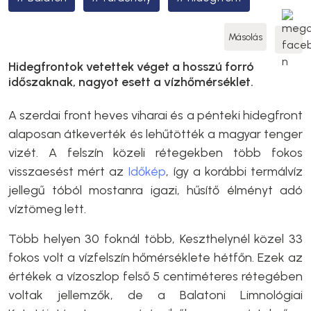
Másolás
Hidegfrontok vetettek véget a hosszú forró
időszaknak, nagyot esett a vízhőmérséklet.
A szerdai front heves viharai és a pénteki hidegfront
alaposan átkeverték és lehűtötték a magyar tenger
vizét. A felszín közeli rétegekben több fokos
visszaesést mért az
Időkép
, így a korábbi termálvíz
jellegű tóból mostanra igazi, hűsítő élményt adó
víztömeg lett.
Több helyen 30 foknál több, Keszthelynél közel 33
fokos volt a vízfelszín hőmérséklete hétfőn. Ezek az
értékek a vízoszlop felső 5 centiméteres rétegében
voltak jellemzők, de a Balatoni Limnológiai