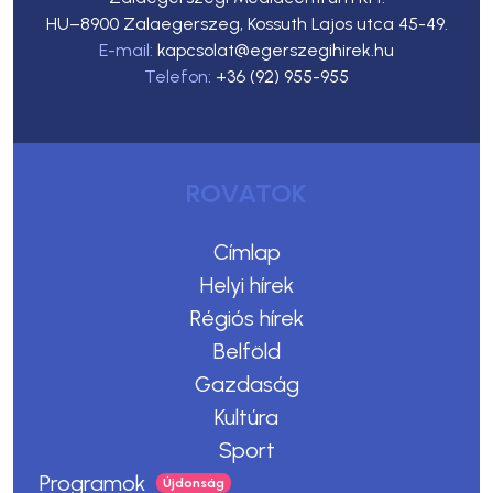
HU–8900 Zalaegerszeg, Kossuth Lajos utca 45-49.
E-mail:
kapcsolat@egerszegihirek.hu
Telefon:
+36 (92) 955-955
ROVATOK
Címlap
Helyi hírek
Régiós hírek
Belföld
Gazdaság
Kultúra
Sport
Programok