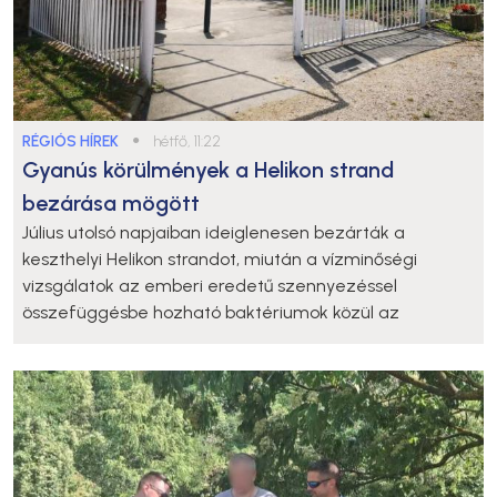
RÉGIÓS HÍREK
●
hétfő, 11:22
Gyanús körülmények a Helikon strand
bezárása mögött
Július utolsó napjaiban ideiglenesen bezárták a
keszthelyi Helikon strandot, miután a vízminőségi
vizsgálatok az emberi eredetű szennyezéssel
összefüggésbe hozható baktériumok közül az