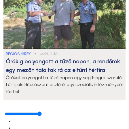
RÉGIÓS HÍREK
●
kedd, 14:46
Órákig bolyongott a tűző napon, a rendőrök
egy mezőn találtak rá az eltűnt férfira
Órákat bolyongott a tűző napon egy segítségre szoruló
férfi, aki Búcsúszentlászlóról egy szociális intézményből
tűnt el.