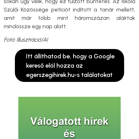
sokan úgy vélik, hogy ez túlzott büntetés. Az Iskola
Szülői Közössége petíciót indított a tanár mellett,
amit már több mint háromszázan aláírtak
mindössze egy nap alatt.
Fotó: Illusztráció/AI
Itt állíthatod be, hogy a Google
kereső elöl hozza az
egerszegihirek.hu-s találatokat