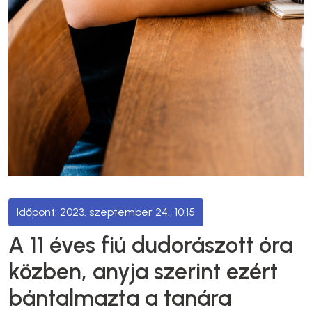
2023. szeptember 24., 10:15
A 11 éves fiú dudorászott óra
közben, anyja szerint ezért
bántalmazta a tanára