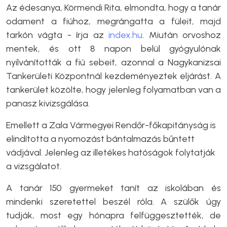
Az édesanya, Körmendi Rita, elmondta, hogy a tanár
odament a fiúhoz, megrángatta a füleit, majd
tarkón vágta - írja az
index.hu
. Miután orvoshoz
mentek, és ott 8 napon belül gyógyulónak
nyilvánították a fiú sebeit, azonnal a Nagykanizsai
Tankerületi Központnál kezdeményeztek eljárást. A
tankerület közölte, hogy jelenleg folyamatban van a
panasz kivizsgálása.
Emellett a Zala Vármegyei Rendőr-főkapitányság is
elindította a nyomozást bántalmazás bűntett
vádjával. Jelenleg az illetékes hatóságok folytatják
a vizsgálatot.
A tanár 150 gyermeket tanít az iskolában és
mindenki szeretettel beszél róla. A szülők úgy
tudják, most egy hónapra felfüggesztették, de