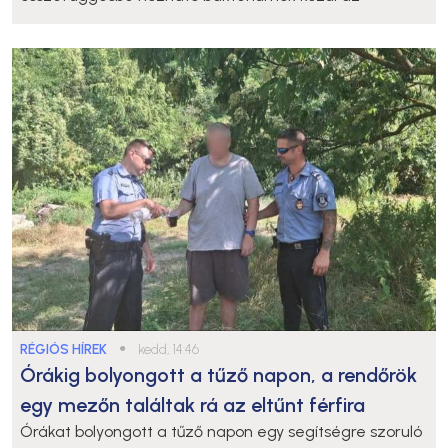
RÉGIÓS HÍREK
●
kedd, 14:46
Órákig bolyongott a tűző napon, a rendőrök
egy mezőn találtak rá az eltűnt férfira
Órákat bolyongott a tűző napon egy segítségre szoruló