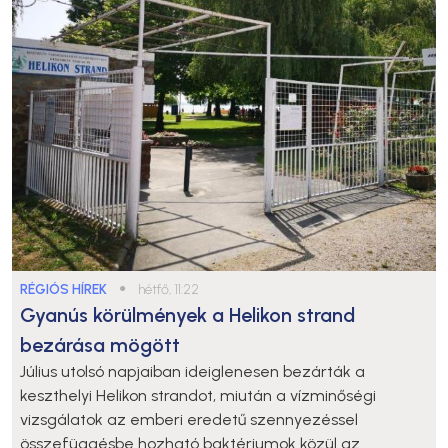
RÉGIÓS HÍREK
●
hétfő, 11:22
Gyanús körülmények a Helikon strand
bezárása mögött
Július utolsó napjaiban ideiglenesen bezárták a
keszthelyi Helikon strandot, miután a vízminőségi
vizsgálatok az emberi eredetű szennyezéssel
összefüggésbe hozható baktériumok közül az