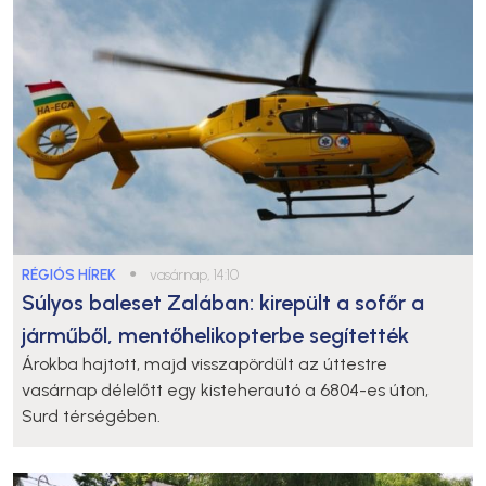
RÉGIÓS HÍREK
●
vasárnap, 14:10
Súlyos baleset Zalában: kirepült a sofőr a
járműből, mentőhelikopterbe segítették
Árokba hajtott, majd visszapördült az úttestre
vasárnap délelőtt egy kisteherautó a 6804-es úton,
Surd térségében.