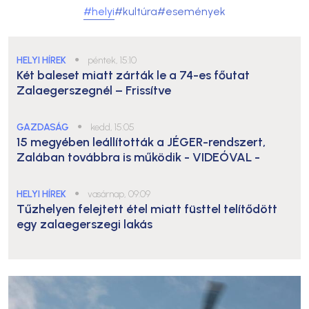
#helyi
#kultúra
#események
HELYI HÍREK
●
péntek, 15:10
Két baleset miatt zárták le a 74-es főutat
Zalaegerszegnél – Frissítve
GAZDASÁG
●
kedd, 15:05
15 megyében leállították a JÉGER-rendszert,
Zalában továbbra is működik
- VIDEÓVAL -
HELYI HÍREK
●
vasárnap, 09:09
Tűzhelyen felejtett étel miatt füsttel telítődött
egy zalaegerszegi lakás