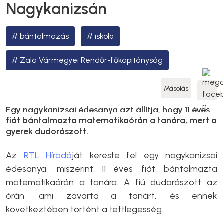
Nagykanizsán
bántalmazás
iskola
Zala Vármegyei Rendőr-főkapitányság
Másolás
Egy nagykanizsai édesanya azt állítja, hogy 11 éves
fiát bántalmazta matematikaórán a tanára, mert a
gyerek dudorászott.
Az
RTL Híradó
ját kereste fel egy nagykanizsai
édesanya, miszerint 11 éves fiát bántalmazta
matematikaórán a tanára. A fiú dudorászott az
órán, ami zavarta a tanárt, és ennek
következtében történt a tettlegesség.