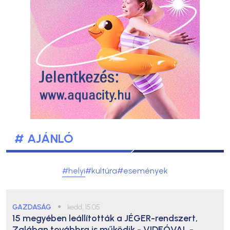
# AJÁNLÓ
#helyi
#kultúra
#események
GAZDASÁG
●
kedd, 15:05
15 megyében leállították a JÉGER-rendszert,
Zalában továbbra is működik
- VIDEÓVAL -