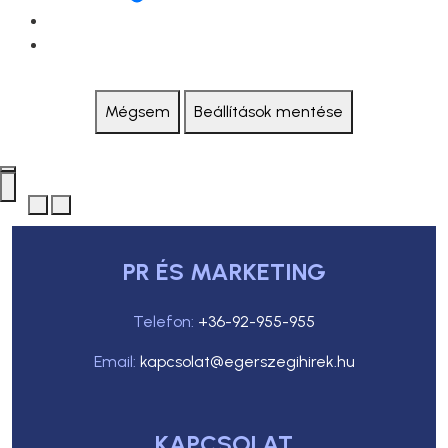
Mégsem
Beállítások mentése
PR ÉS MARKETING
Telefon:
+36-92-955-955
Email:
kapcsolat@egerszegihirek.hu
KAPCSOLAT