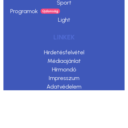
Sport
Programok
Light
LINKEK
Hirdetésfelvétel
Médiaajánlat
Hírmondó
Impresszum
Adatvédelem
Felhasználási feltételek
Kommentelési szabályzat
Copyright © 2023. Egerszegi Hírek