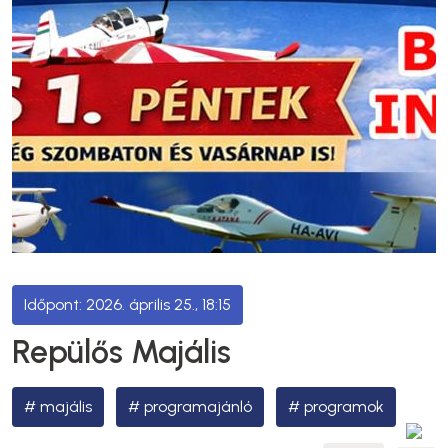
2026. április 25., 18:15
Repülős Majális
majális
programajánló
programok