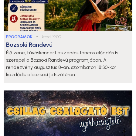
PROGRAMOK
●
kedd, 19:00
Bozsoki Randevú
Élő zene, fúvóskoncert és zenés-táncos előadás is
szerepel a Bozsoki Randevú programjában. A
rendezvény augusztus 8-án, szombaton 18:30-kor
kezdődik a bozsoki játszótéren.