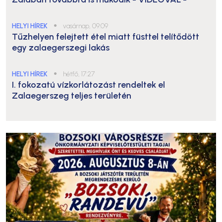
HELYI HÍREK
●
vasárnap, 09:09
Tűzhelyen felejtett étel miatt füsttel telítődött
egy zalaegerszegi lakás
HELYI HÍREK
●
hétfő, 17:27
I. fokozatú vízkorlátozást rendeltek el
Zalaegerszeg teljes területén