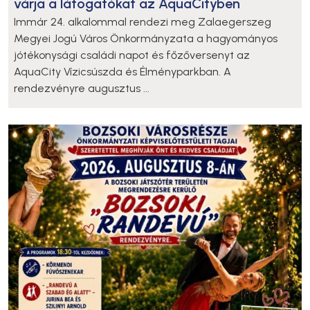
várja a látogatókat az AquaCityben
Immár 24. alkalommal rendezi meg Zalaegerszeg
Megyei Jogú Város Önkormányzata a hagyományos
jótékonysági családi napot és főzőversenyt az
AquaCity Vízicsúszda és Élményparkban. A
rendezvényre augusztus ...