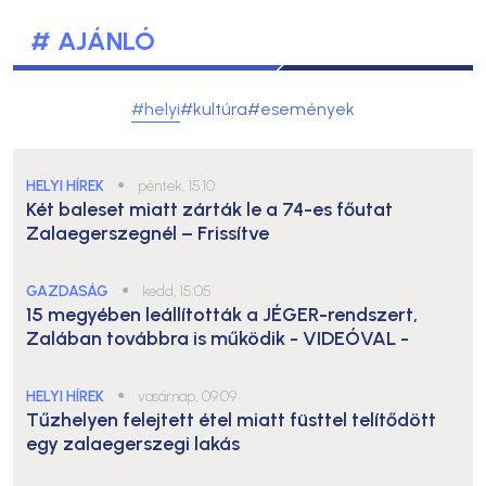
# AJÁNLÓ
#helyi
#kultúra
#események
HELYI HÍREK
●
péntek, 15:10
Két baleset miatt zárták le a 74-es főutat
Zalaegerszegnél – Frissítve
GAZDASÁG
●
kedd, 15:05
15 megyében leállították a JÉGER-rendszert,
Zalában továbbra is működik
- VIDEÓVAL -
HELYI HÍREK
●
vasárnap, 09:09
Tűzhelyen felejtett étel miatt füsttel telítődött
egy zalaegerszegi lakás