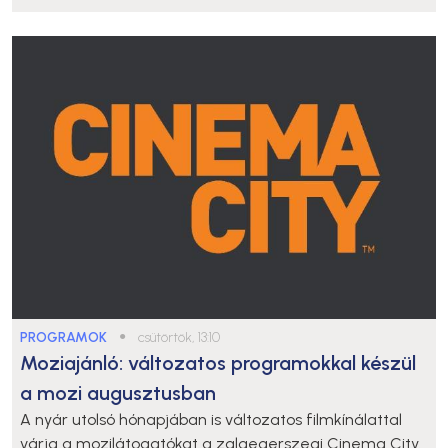
PROGRAMOK
●
csütörtök, 13:10
Moziajánló: változatos programokkal készül
a mozi augusztusban
A nyár utolsó hónapjában is változatos filmkínálattal
várja a mozilátogatókat a zalaegerszegi Cinema City.