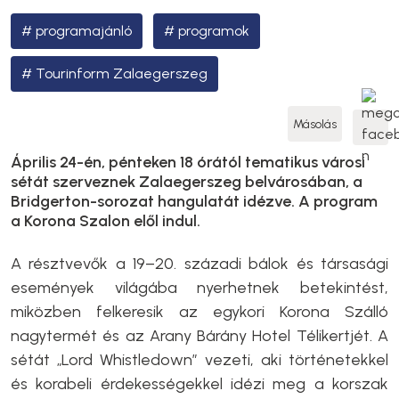
programajánló
programok
Tourinform Zalaegerszeg
Másolás
Április 24-én, pénteken 18 órától tematikus városi
sétát szerveznek Zalaegerszeg belvárosában, a
Bridgerton-sorozat hangulatát idézve. A program
a Korona Szalon elől indul.
A résztvevők a 19–20. századi bálok és társasági
események világába nyerhetnek betekintést,
miközben felkeresik az egykori Korona Szálló
nagytermét és az Arany Bárány Hotel Télikertjét. A
sétát „Lord Whistledown” vezeti, aki történetekkel
és korabeli érdekességekkel idézi meg a korszak