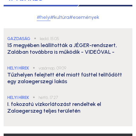
#helyi
#kultúra
#események
GAZDASÁG
●
kedd, 15:05
15 megyében leállították a JÉGER-rendszert,
Zalában továbbra is működik
- VIDEÓVAL -
HELYI HÍREK
●
vasárnap, 09:09
Tűzhelyen felejtett étel miatt füsttel telítődött
egy zalaegerszegi lakás
HELYI HÍREK
●
hétfő, 17:27
I. fokozatú vízkorlátozást rendeltek el
Zalaegerszeg teljes területén