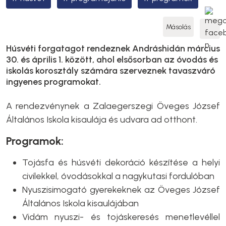
Másolás
Húsvéti forgatagot rendeznek Andráshidán március
30. és április 1. között, ahol elsősorban az óvodás és
iskolás korosztály számára szerveznek tavaszváró
ingyenes programokat.
A rendezvénynek a Zalaegerszegi Öveges József
Általános Iskola kisaulája és udvara ad otthont.
Programok:
Tojásfa és húsvéti dekoráció készítése a helyi
civilekkel, óvodásokkal a nagykutasi fordulóban
Nyuszisimogató gyerekeknek az Öveges József
Általános Iskola kisaulájában
Vidám nyuszi- és tojáskeresés menetlevéllel