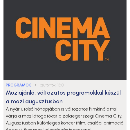
PROGRAMOK
●
csütörtök, 13:10
Moziajánló: változatos programokkal készül
a mozi augusztusban
A nyár utolsó hónapjában is változatos filmkínálattal
várja a mozilátogatókat a zalaegerszegi Cinema City.
Augusztusban különleges koncertfilm, családi animáció
és egy titkos mozikalandozás is szerepel ...