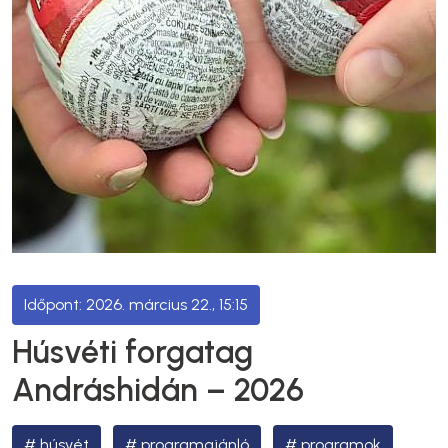
2026. március 22., 15:15
Húsvéti forgatag
Andráshidán – 2026
húsvét
programajánló
programok