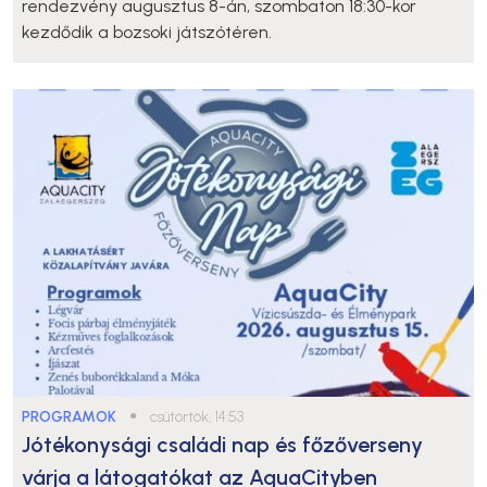
rendezvény augusztus 8-án, szombaton 18:30-kor
kezdődik a bozsoki játszótéren.
PROGRAMOK
●
csütörtök, 14:53
Jótékonysági családi nap és főzőverseny
várja a látogatókat az AquaCityben