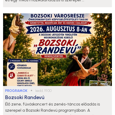
PROGRAMOK
●
kedd, 19:00
Bozsoki Randevú
Élő zene, fúvóskoncert és zenés-táncos előadás is
szerepel a Bozsoki Randevú programjában. A