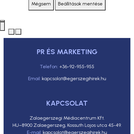
Mégsem
Beállítások mentése
PR ÉS MARKETING
Telefon:
+36-92-955-955
Email:
kapcsolat@egerszegihirek.hu
KAPCSOLAT
Zalaegerszegi Médiacentrum Kft.
HU–8900 Zalaegerszeg, Kossuth Lajos utca 45-49.
E-mail:
kapcsolat@egerszegihirek.hu