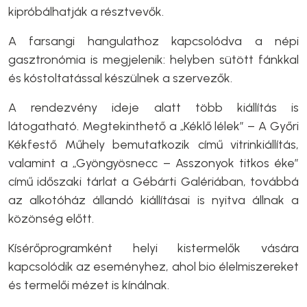
kipróbálhatják a résztvevők.
A farsangi hangulathoz kapcsolódva a népi
gasztronómia is megjelenik: helyben sütött fánkkal
és kóstoltatással készülnek a szervezők.
A rendezvény ideje alatt több kiállítás is
látogatható. Megtekinthető a „Kéklő lélek” – A Győri
Kékfestő Műhely bemutatkozik című vitrinkiállítás,
valamint a „Gyöngyösnecc – Asszonyok titkos éke”
című időszaki tárlat a Gébárti Galériában, továbbá
az alkotóház állandó kiállításai is nyitva állnak a
közönség előtt.
Kísérőprogramként helyi kistermelők vására
kapcsolódik az eseményhez, ahol bio élelmiszereket
és termelői mézet is kínálnak.