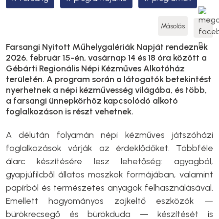
Másolás
Farsangi Nyitott Műhelygalériák Napját rendeznek
2026. február 15-én, vasárnap 14 és 18 óra között a
Gébárti Regionális Népi Kézműves Alkotóház
területén. A program során a látogatók betekintést
nyerhetnek a népi kézművesség világába, és több,
a farsangi ünnepkörhöz kapcsolódó alkotó
foglalkozáson is részt vehetnek.
A délután folyamán népi kézműves játszóházi
foglalkozások várják az érdeklődőket. Többféle
álarc készítésére lesz lehetőség: agyagból,
gyapjúfilcből állatos maszkok formájában, valamint
papírból és természetes anyagok felhasználásával.
Emellett hagyományos zajkeltő eszközök —
bürökrecsegő és bürökduda — készítését is