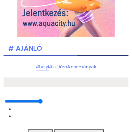
# AJÁNLÓ
#helyi
#kultúra
#események