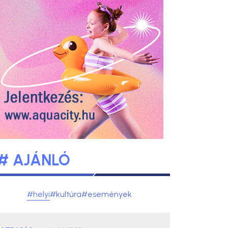
# AJÁNLÓ
#helyi
#kultúra
#események