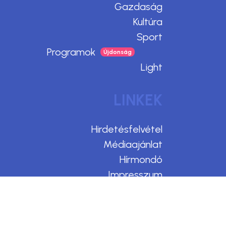
Gazdaság
Kultúra
Sport
Programok
Light
LINKEK
Hirdetésfelvétel
Médiaajánlat
Hírmondó
Impresszum
Adatvédelem
Felhasználási feltételek
Kommentelési szabályzat