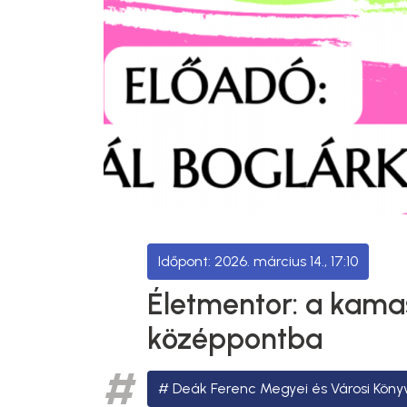
2026. március 14., 17:10
Életmentor: a kamas
középpontba
Deák Ferenc Megyei és Városi Köny