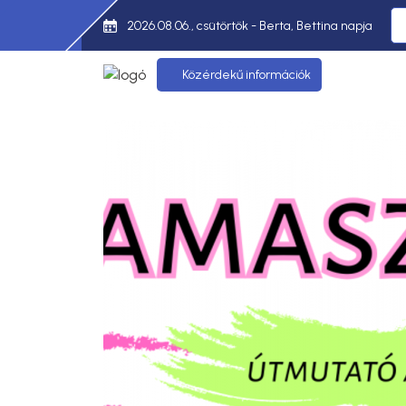
2026.08.06., csütörtök - Berta, Bettina napja
Közérdekű információk