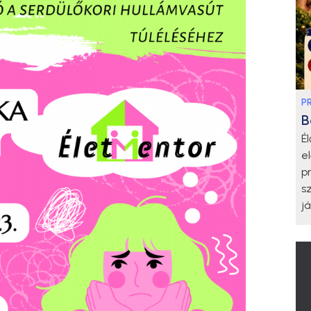
P
B
É
e
p
s
j