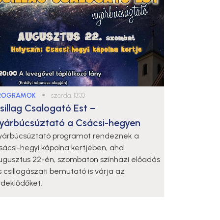
ROGRAMOK
●
szerda, 13:33
sillag Csalogató Est –
yárbúcsúztató a Csácsi-hegyen
yárbúcsúztató programot rendeznek a
sácsi-hegyi kápolna kertjében, ahol
ugusztus 22-én, szombaton színházi előadás
s csillagászati bemutató is várja az
rdeklődőket.