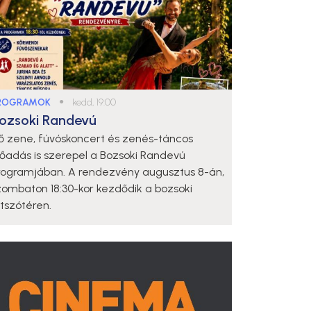
ROGRAMOK
●
kedd, 19:00
ozsoki Randevú
lő zene, fúvóskoncert és zenés-táncos
lőadás is szerepel a Bozsoki Randevú
rogramjában. A rendezvény augusztus 8-án,
zombaton 18:30-kor kezdődik a bozsoki
átszótéren.