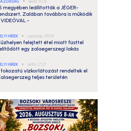
AZDASÁG
●
kedd, 15:05
5 megyében leállították a JÉGER-
endszert, Zalában továbbra is működik
 VIDEÓVAL -
ELYI HÍREK
●
vasárnap, 09:09
űzhelyen felejtett étel miatt füsttel
elítődött egy zalaegerszegi lakás
ELYI HÍREK
●
hétfő, 17:27
. fokozatú vízkorlátozást rendeltek el
alaegerszeg teljes területén