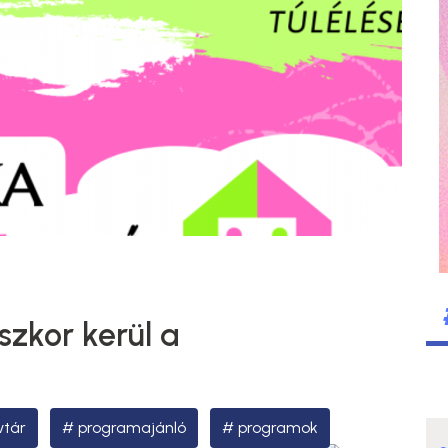
zkor kerül a
vtár
programajánló
programok