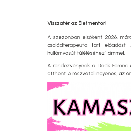
Visszatér az Életmentor!
A szezonban elsőként 2026. márci
családterapeuta tart előadást 
hullámvasút túléléséhez” címmel.
A rendezvénynek a Deák Ferenc M
otthont. A részvétel ingyenes, az é