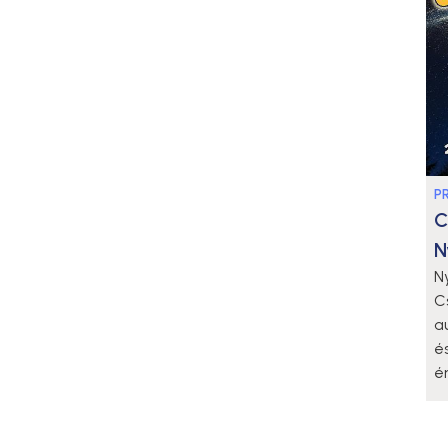
P
C
N
N
C
a
é
é