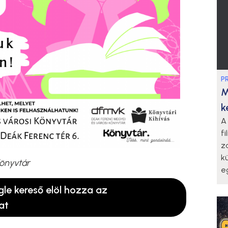
P
M
k
A
f
z
k
Könyvtár
eg
gle kereső elöl hozza az
at