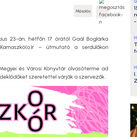
G
1
Másolás
r
-
H
us 23-án, hétfőn 17 órától Gaál Boglárka
T
„Kamaszkó(o)r – útmutató a serdülőkori
t
H
egyei és Városi Könyvtár olvasóterme ad
I
rdeklődőket szeretettel várják a szervezők.
Z