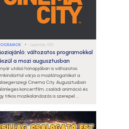
ROGRAMOK
●
csütörtök, 13:10
oziajánló: változatos programokkal
észül a mozi augusztusban
 nyár utolsó hónapjában is változatos
ilmkínálattal várja a mozilátogatókat a
alaegerszegi Cinema City. Augusztusban
ülönleges koncertfilm, családi animáció és
y titkos mozikalandozás is szerepel ...