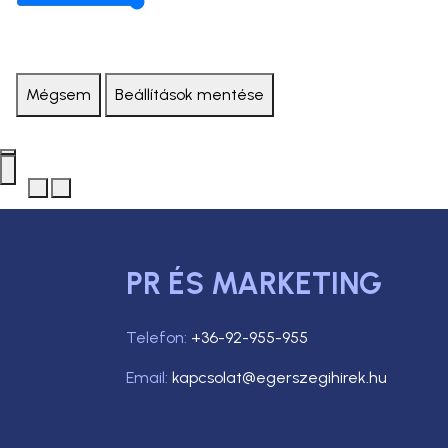
Mégsem
Beállítások mentése
PR ÉS MARKETING
Telefon:
+36-92-955-955
Email:
kapcsolat@egerszegihirek.hu