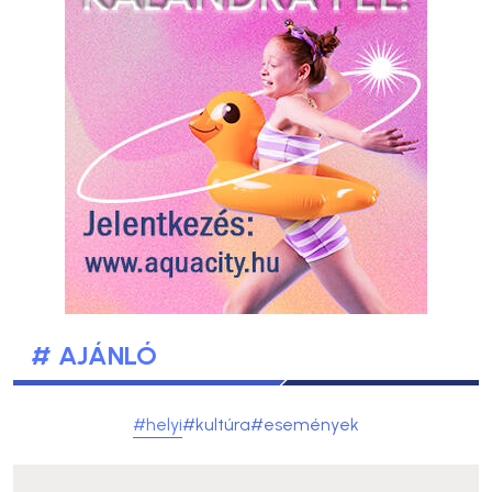
# AJÁNLÓ
#helyi
#kultúra
#események