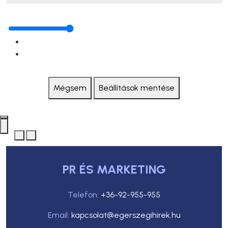
Mégsem
Beállítások mentése
PR ÉS MARKETING
Telefon:
+36-92-955-955
Email:
kapcsolat@egerszegihirek.hu