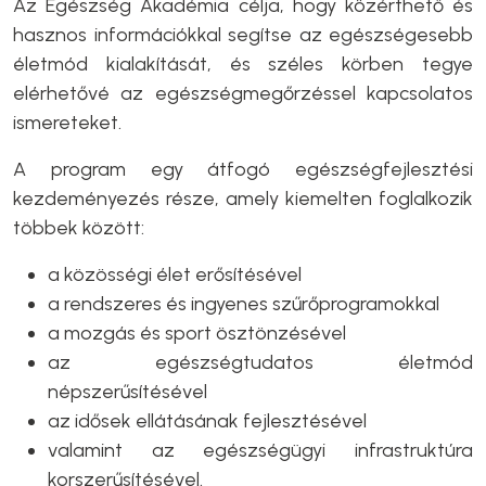
Az Egészség Akadémia célja, hogy közérthető és
hasznos információkkal segítse az egészségesebb
életmód kialakítását, és széles körben tegye
elérhetővé az egészségmegőrzéssel kapcsolatos
ismereteket.
A program egy átfogó egészségfejlesztési
kezdeményezés része, amely kiemelten foglalkozik
többek között:
a közösségi élet erősítésével
a rendszeres és ingyenes szűrőprogramokkal
a mozgás és sport ösztönzésével
az egészségtudatos életmód
népszerűsítésével
az idősek ellátásának fejlesztésével
valamint az egészségügyi infrastruktúra
korszerűsítésével.