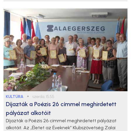
KULTÚRA
●
szerda, 15:55
Díjazták a Poézis 26 címmel meghirdetett
pályázat alkotóit
Díjazták a Poézis 26 címmel meghirdetett pályázat
alkotóit. Az „Életet az Éveknek” Klubszövetség Zalai