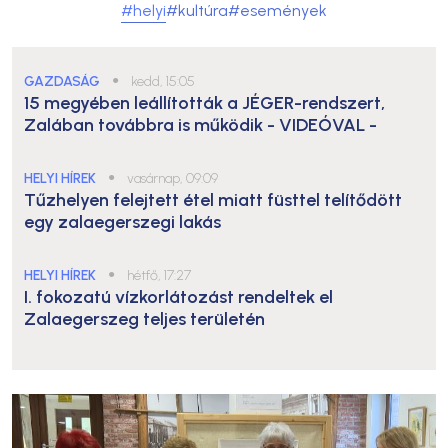
#helyi
#kultúra
#események
GAZDASÁG
●
kedd, 15:05
15 megyében leállították a JÉGER-rendszert,
Zalában továbbra is működik
- VIDEÓVAL -
HELYI HÍREK
●
vasárnap, 09:09
Tűzhelyen felejtett étel miatt füsttel telítődött
egy zalaegerszegi lakás
HELYI HÍREK
●
hétfő, 17:27
I. fokozatú vízkorlátozást rendeltek el
Zalaegerszeg teljes területén