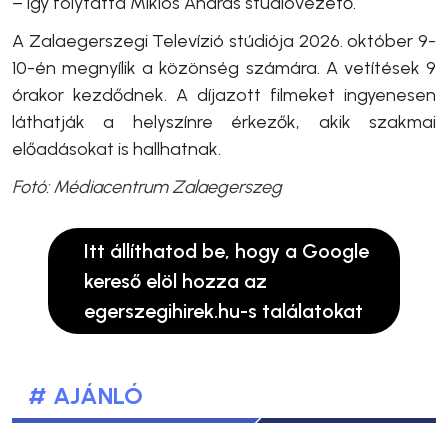
– így folytatta
Miklós András stúdióvezető.
A Zalaegerszegi Televízió stúdiója 2026. október 9-
10-én megnyílik a közönség számára. A vetítések 9
órakor kezdődnek. A díjazott filmeket ingyenesen
láthatják a helyszínre érkezők, akik szakmai
előadásokat is hallhatnak.
Fotó: Médiacentrum Zalaegerszeg
Itt állíthatod be, hogy a Google
kereső elöl hozza az
egerszegihirek.hu-s találatokat
# AJÁNLÓ