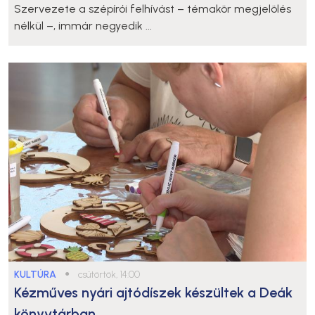
Szervezete a szépírói felhívást – témakör megjelölés
nélkül –, immár negyedik ...
KULTÚRA
●
csütörtök, 14:00
Kézműves nyári ajtódíszek készültek a Deák
könyvtárban