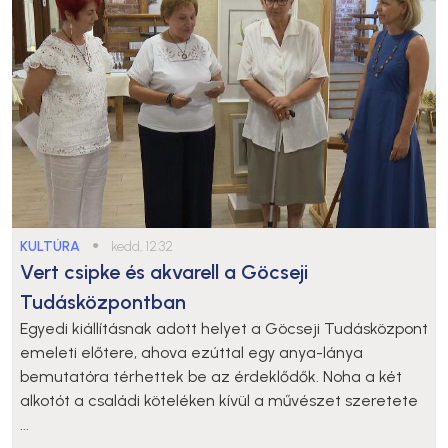
KULTÚRA
●
kedd, 12:32
Vert csipke és akvarell a Göcseji
Tudásközpontban
Egyedi kiállításnak adott helyet a Göcseji Tudásközpont
emeleti előtere, ahova ezúttal egy anya-lánya
bemutatóra térhettek be az érdeklődők. Noha a két
alkotót a családi köteléken kívül a művészet szeretete
...