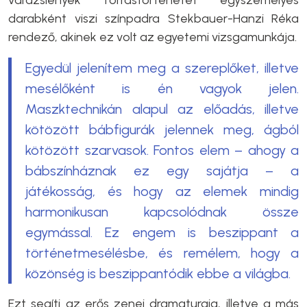
darabként viszi színpadra Stekbauer-Hanzi Réka
rendező, akinek ez volt az egyetemi vizsgamunkája.
Egyedül jelenítem meg a szereplőket, illetve
mesélőként is én vagyok jelen.
Maszktechnikán alapul az előadás, illetve
kötözött bábfigurák jelennek meg, ágból
kötözött szarvasok. Fontos elem – ahogy a
bábszínháznak ez egy sajátja – a
játékosság, és hogy az elemek mindig
harmonikusan kapcsolódnak össze
egymással. Ez engem is beszippant a
történetmesélésbe, és remélem, hogy a
közönség is beszippantódik ebbe a világba.
Ezt segíti az erős zenei dramaturgia, illetve a más