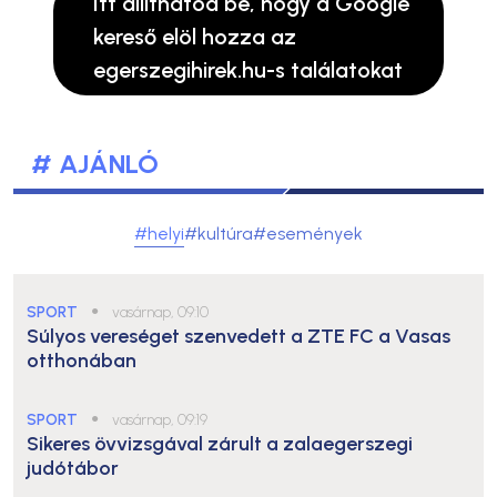
Itt állíthatod be, hogy a Google
kereső elöl hozza az
egerszegihirek.hu-s találatokat
# AJÁNLÓ
#helyi
#kultúra
#események
SPORT
●
vasárnap, 09:10
Súlyos vereséget szenvedett a ZTE FC a Vasas
otthonában
SPORT
●
vasárnap, 09:19
Sikeres övvizsgával zárult a zalaegerszegi
judótábor