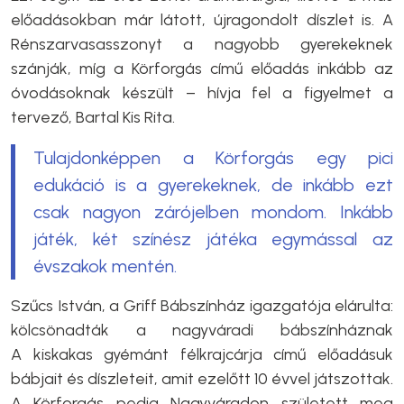
előadásokban már látott, újragondolt díszlet is. A
Rénszarvasasszonyt a nagyobb gyerekeknek
szánják, míg a Körforgás című előadás inkább az
óvodásoknak készült – hívja fel a figyelmet a
tervező, Bartal Kis Rita.
Tulajdonképpen a Körforgás egy pici
edukáció is a gyerekeknek, de inkább ezt
csak nagyon zárójelben mondom. Inkább
játék, két színész játéka egymással az
évszakok mentén.
Szűcs István, a Griff Bábszínház igazgatója elárulta:
kölcsönadták a nagyváradi bábszínháznak
A kiskakas gyémánt félkrajcárja című előadásuk
bábjait és díszleteit, amit ezelőtt 10 évvel játszottak.
A Körforgás pedig Nagyváradon született meg