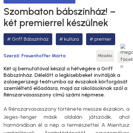
Szombaton bábszínház! –
két premierrel készülnek
Griff Bábszínház
kultúra
premier
Szerző:
Frauenhoffer Márta
Másolás
Két új bemutatóval készül a hétvégére a Griff
Bábszínház. Délelőtt a legkisebbeket invitálják a
zalaegerszegi teátrumba az évszakok körforgását
szemléltető előadásra, majd az iskolásoknak szól a
Rénszarvasasszony című számi népmese.
A Rénszarvasasszony története messze északon, a
Jeges-tenger másik oldalán játszódik, ahol
harmóniában él a nép a természettel. A Mientusz
varázslények forrástörténetét egyszemélyes