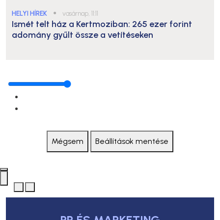
HELYI HÍREK
●
vasárnap, 11:11
Ismét telt ház a Kertmoziban: 265 ezer forint
adomány gyűlt össze a vetítéseken
Mégsem
Beállítások mentése
PR ÉS MARKETING