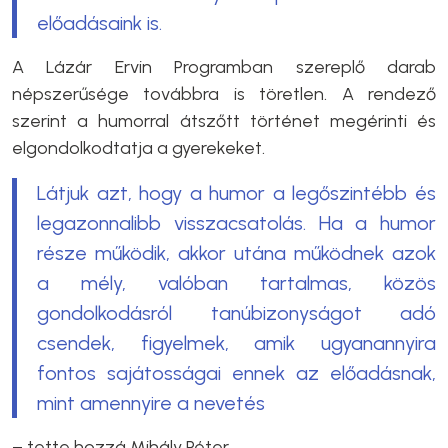
előadásaink is.
A Lázár Ervin Programban szereplő darab
népszerűsége továbbra is töretlen. A rendező
szerint a humorral átszőtt történet megérinti és
elgondolkodtatja a gyerekeket.
Látjuk azt, hogy a humor a legőszintébb és
legazonnalibb visszacsatolás. Ha a humor
része működik, akkor utána működnek azok
a mély, valóban tartalmas, közös
gondolkodásról tanúbizonyságot adó
csendek, figyelmek, amik ugyanannyira
fontos sajátosságai ennek az előadásnak,
mint amennyire a nevetés
– tette hozzá Mihály Péter.