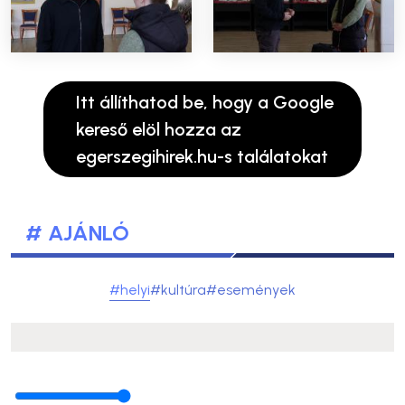
Itt állíthatod be, hogy a Google
kereső elöl hozza az
egerszegihirek.hu-s találatokat
# AJÁNLÓ
#helyi
#kultúra
#események