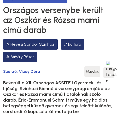
Országos versenybe került
az Oszkár és Rózsa mami
című darab
Hevesi Sándor Színház
kultúra
Mihály Péter
Szerző:
Vizsy Dóra
Másolás
Bekerült a XII. Országos ASSITEJ Gyermek- és
Ifjúsági Színházi Biennálé versenyprogramjába az
Oszkár és Rózsa mami című fiataloknak szóló
darab. Éric-Emmanuel Schmitt műve egy halálos
betegséggel küzdő gyermek és egy felnőtt különös,
sorsfordító kapcsolatát mutatja be.