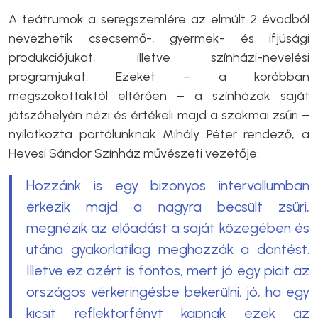
A teátrumok a seregszemlére az elmúlt 2 évadból
nevezhetik csecsemő-, gyermek- és ifjúsági
produkciójukat, illetve színházi-nevelési
programjukat. Ezeket – a korábban
megszokottaktól eltérően – a színházak saját
játszóhelyén nézi és értékeli majd a szakmai zsűri –
nyilatkozta portálunknak Mihály Péter rendező, a
Hevesi Sándor Színház művészeti vezetője.
Hozzánk is egy bizonyos intervallumban
érkezik majd a nagyra becsült zsűri,
megnézik az előadást a saját közegében és
utána gyakorlatilag meghozzák a döntést.
Illetve ez azért is fontos, mert jó egy picit az
országos vérkeringésbe bekerülni, jó, ha egy
kicsit reflektorfényt kapnak ezek az