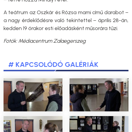
A teátrum az Oszkár és Rózsa mami című darabot –
a nagy érdeklődésre való tekintettel – április 28-án,
kedden 19 órakor esti előadásként műsorára tűzi.
Fotók: Médiacentrum Zalaegerszeg
# KAPCSOLÓDÓ GALÉRIÁK