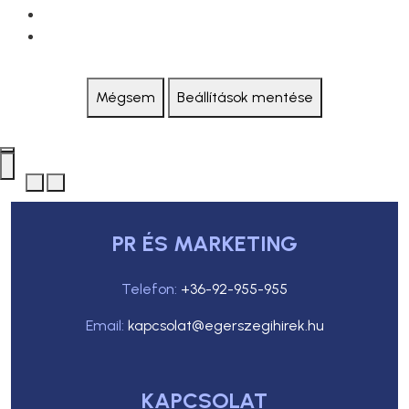
Mégsem
Beállítások mentése
PR ÉS MARKETING
Telefon:
+36-92-955-955
Email:
kapcsolat@egerszegihirek.hu
KAPCSOLAT