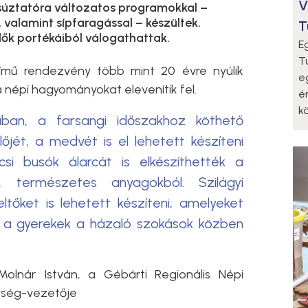
V
úztatóra változatos programokkal –
 valamint sípfaragással – készültek.
T
elők portékáiból válogathattak.
E
T
című rendezvény több mint 20 évre nyúlik
e
 népi hagyományokat elevenítik fel.
é
k
rában, a farsangi időszakhoz köthető
jét, a medvét is el lehetett készíteni
si busók álarcát is elkészíthették a
, természetes anyagokból. Szilágyi
eltőket is lehetett készíteni, amelyeket
 a gyerekek a házaló szokások közben
Molnár István, a Gébárti Regionális Népi
ység-vezetője