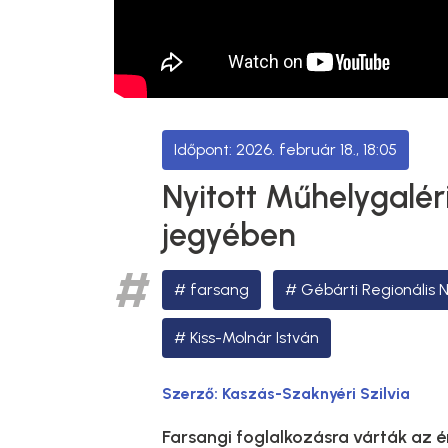
2026. február 18., 18:05
Nyitott Műhelygalér
jegyében
farsang
Gébárti Regionális
Kiss-Molnár István
Szerző:
Kaszás-Szaknyéri Szilvia
Farsangi foglalkozásra várták az é