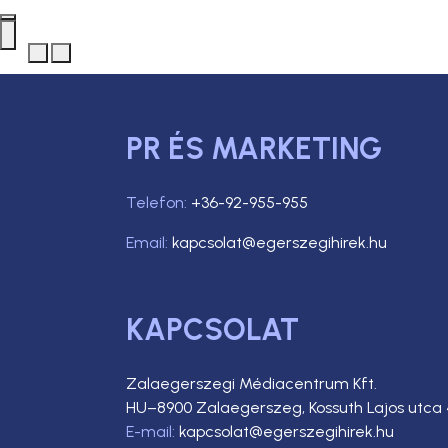
PR ÉS MARKETING
Telefon:
+36-92-955-955
Email:
kapcsolat@egerszegihirek.hu
KAPCSOLAT
Zalaegerszegi Médiacentrum Kft.
HU–8900 Zalaegerszeg, Kossuth Lajos utca 
E-mail:
kapcsolat@egerszegihirek.hu