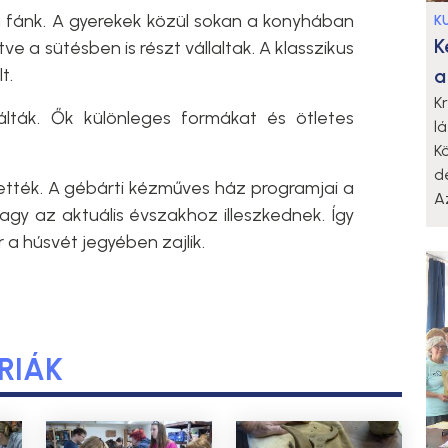
 fánk. A gyerekek közül sokan a konyhában
K
K
ve a sütésben is részt vállaltak. A klasszikus
t.
a
K
lták. Ők különleges formákat és ötletes
l
K
d
tték. A gébárti kézműves ház programjai a
A
gy az aktuális évszakhoz illeszkednek. Így
 a húsvét jegyében zajlik.
RIÁK