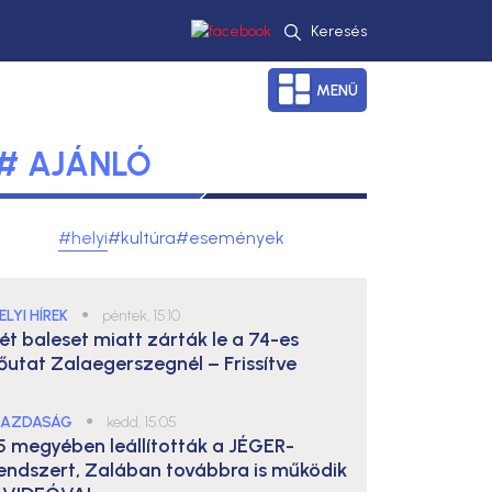
Keresés
MENÜ
# AJÁNLÓ
#helyi
#kultúra
#események
ELYI HÍREK
●
péntek, 15:10
ét baleset miatt zárták le a 74-es
őutat Zalaegerszegnél – Frissítve
AZDASÁG
●
kedd, 15:05
5 megyében leállították a JÉGER-
endszert, Zalában továbbra is működik