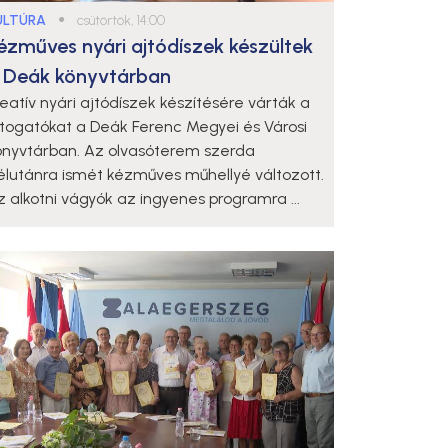
ULTÚRA
●
csütörtök, 14:00
ézműves nyári ajtódíszek készültek
 Deák könyvtárban
reatív nyári ajtódíszek készítésére várták a
átogatókat a Deák Ferenc Megyei és Városi
önyvtárban. Az olvasóterem szerda
élutánra ismét kézműves műhellyé változott.
z alkotni vágyók az ingyenes programra ...