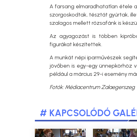
A farsang elmaradhatatlan étele a
szorgoskodtak, tésztát gyúrtak, illet
szalagos mellett rózsafánk is készül
Az agyagozást is többen kipróbá
figurákat készítettek.
A munkát népi iparművészek segíte
jövőben is egy-egy ünnepkörhöz va
például a március 29-i esemény már
Fotók: Médiacentrum Zalaegerszeg
# KAPCSOLÓDÓ GALÉ