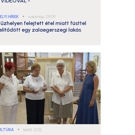
 VIDEÓVAL -
ELYI HÍREK
●
vasárnap, 09:09
űzhelyen felejtett étel miatt füsttel
elítődött egy zalaegerszegi lakás
ULTÚRA
●
kedd, 12:32