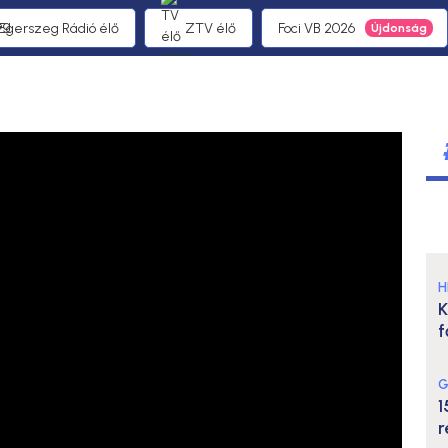
 Egerszeg Rádió élő
ZTV élő
Foci VB 2026
H
K
f
G
1
r