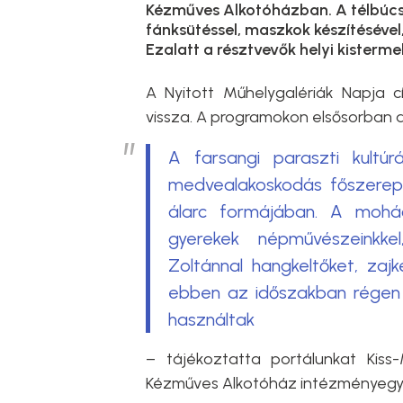
Kézműves Alkotóházban. A télbúcs
fánksütéssel, maszkok készítésével,
Ezalatt a résztvevők helyi kisterm
A Nyitott Műhelygalériák Napja 
vissza. A programokon elsősorban a
A farsangi paraszti kultú
medvealakoskodás főszereplő
álarc formájában. A mohác
gyerekek népművészeinkkel
Zoltánnal hangkeltőket, zajk
ebben az időszakban régen
használtak
– tájékoztatta portálunkat Kiss-
Kézműves Alkotóház intézményeg