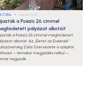
ULTÚRA
●
szerda, 15:55
íjazták a Poézis 26 címmel
eghirdetett pályázat alkotóit
íjazták a Poézis 26 címmel meghirdetett
ályázat alkotóit. Az „Életet az Éveknek”
lubszövetség Zalai Szervezete a szépírói
elhívást – témakör megjelölés nélkül –,
mmár negyedik ...