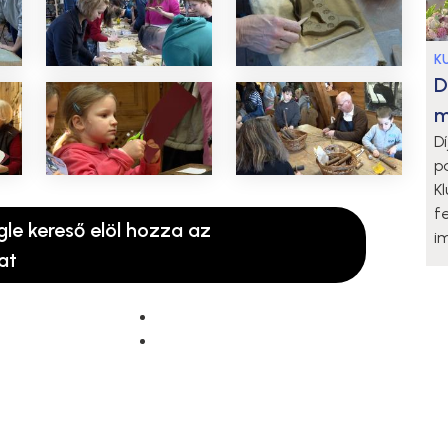
K
D
m
D
p
K
f
gle kereső elöl hozza az
i
at