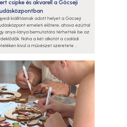
ert csipke és akvarell a Göcseji
udásközpontban
gyedi kiállításnak adott helyet a Göcseji
udásközpont emeleti előtere, ahova ezúttal
gy anya-lánya bemutatóra térhettek be az
rdeklődők. Noha a két alkotót a családi
öteléken kívül a művészet szeretete ...