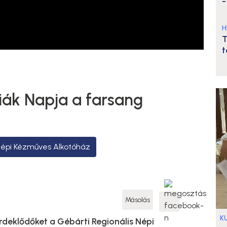
-
H
T
t
iák Napja a farsang
 Népi Kézműves Alkotóház
Másolás
K
rdeklődőket a Gébárti Regionális Népi