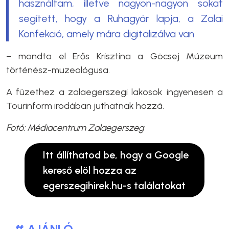
használtam, illetve nagyon-nagyon sokat
segített, hogy a Ruhagyár lapja, a Zalai
Konfekció, amely mára digitalizálva van
– mondta el Erős Krisztina a Göcsej Múzeum
történész-muzeológusa.
A füzethez a zalaegerszegi lakosok ingyenesen a
Tourinform irodában juthatnak hozzá.
Fotó: Médiacentrum Zalaegerszeg
Itt állíthatod be, hogy a Google
kereső elöl hozza az
egerszegihirek.hu-s találatokat
# AJÁNLÓ