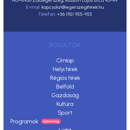
HU–8900 Zalaegerszeg, Kossuth Lajos utca 45-49.
E-mail:
kapcsolat@egerszegihirek.hu
Telefon:
+36 (92) 955-955
ROVATOK
Címlap
Helyi hírek
Régiós hírek
Belföld
Gazdaság
Kultúra
Sport
Programok
Light