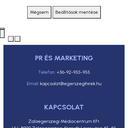
Mégsem
Beállítások mentése
PR ÉS MARKETING
Telefon:
+36-92-955-955
Email:
kapcsolat@egerszegihirek.hu
KAPCSOLAT
Zalaegerszegi Médiacentrum Kft.