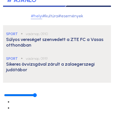
#helyi
#kultúra
#események
SPORT
●
vasárnap, 09:10
Súlyos vereséget szenvedett a ZTE FC a Vasas
otthonában
SPORT
●
vasárnap, 09:19
Sikeres övvizsgával zárult a zalaegerszegi
judótábor