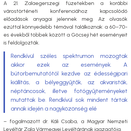
A 21. Zalaegerszegi füzetekben a korábbi
várostörténeti konferenciához kapcsolódó
előadások anyagai jelennek meg. Az olvasók
ezúttal könnyedebb témával találkoznak: a 60–70-
es évekből többek között a Göcseji hét eseményeit
is feldolgozták.
Rendkívül széles spektrumon mozogtak
akkor ezek az események. A
bútorbemutatótól kezdve az édességipari
kiállítás, a bélyeggyűjtők, az akvaristák,
néptáncosok, illetve fotógyűjteményeket
mutattak be. Rendkívül sok mindent tártak
annak idején a nagyközönség elé
– fogalmazott dr. Káli Csaba, a Magyar Nemzeti
Levéltár Zala Vármegyei Levéltárának igazgatója.