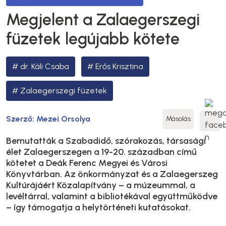
Megjelent a Zalaegerszegi
füzetek legújabb kötete
dr. Káli Csaba
Erős Krisztina
Zalaegerszegi füzetek
Szerző:
Mezei Orsolya
Másolás
Bemutatták a Szabadidő, szórakozás, társasági
élet Zalaegerszegen a 19-20. században című
kötetet a Deák Ferenc Megyei és Városi
Könyvtárban. Az önkormányzat és a Zalaegerszeg
Kultúrájáért Közalapítvány – a múzeummal, a
levéltárral, valamint a bibliotékával együttműködve
– így támogatja a helytörténeti kutatásokat.