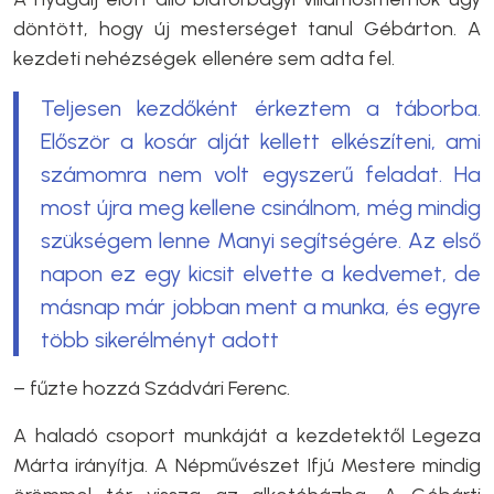
döntött, hogy új mesterséget tanul Gébárton. A
kezdeti nehézségek ellenére sem adta fel.
Teljesen kezdőként érkeztem a táborba.
Először a kosár alját kellett elkészíteni, ami
számomra nem volt egyszerű feladat. Ha
most újra meg kellene csinálnom, még mindig
szükségem lenne Manyi segítségére. Az első
napon ez egy kicsit elvette a kedvemet, de
másnap már jobban ment a munka, és egyre
több sikerélményt adott
– fűzte hozzá Szádvári Ferenc.
A haladó csoport munkáját a kezdetektől
Legeza
Márta irányítja.
A Népművészet Ifjú Mestere mindig