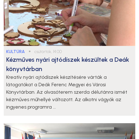
KULTÚRA
●
csütörtök, 14:00
Kézműves nyári ajtódíszek készültek a Deák
könyvtárban
Kreatív nyári ajtódíszek készítésére várták a
látogatókat a Deák Ferenc Megyei és Városi
Könyvtárban. Az olvasóterem szerda délutánra ismét
kézműves műhellyé változott. Az alkotni vágyók az
ingyenes programra ...