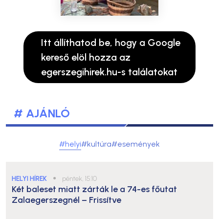
Itt állíthatod be, hogy a Google
kereső elöl hozza az
egerszegihirek.hu-s találatokat
# AJÁNLÓ
#helyi
#kultúra
#események
HELYI HÍREK
●
péntek, 15:10
Két baleset miatt zárták le a 74-es főutat
Zalaegerszegnél – Frissítve