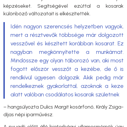
képzéseket. Segítségével ezúttal a kosarak
különböző változatait is elkészítették.
Idén nagyon szerencsés helyzetben vagyok,
mert a résztvevők többsége már dolgozott
vesszővel és készített korábban kosarat. Ez
nagyban megkönnyítette a munkámat.
Mindössze egy olyan táborozó van, aki most
fogott először vesszőt a kezébe, de ő is
rendkívül ügyesen dolgozik. Akik pedig már
rendelkeznek gyakorlattal, azoknak a keze
alatt valóban csodálatos kosarak születnek
– hangsúlyozta Dulics Margit kosárfonó, Király Zsiga-
díjas népi iparművész.
A nyugdíj előtt álló biatorbágyi villamosmérnök
úgy