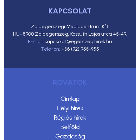
KAPCSOLAT
Zalaegerszegi Médiacentrum Kft.
HU–8900 Zalaegerszeg, Kossuth Lajos utca 45-49.
E-mail:
kapcsolat@egerszegihirek.hu
Telefon:
+36 (92) 955-955
ROVATOK
Címlap
Helyi hírek
Régiós hírek
Belföld
Gazdaság