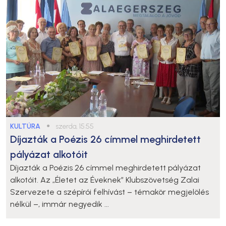
KULTÚRA
●
szerda, 15:55
Díjazták a Poézis 26 címmel meghirdetett
pályázat alkotóit
Díjazták a Poézis 26 címmel meghirdetett pályázat
alkotóit. Az „Életet az Éveknek” Klubszövetség Zalai
Szervezete a szépírói felhívást – témakör megjelölés
nélkül –, immár negyedik ...