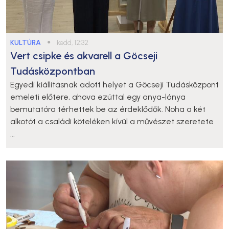
KULTÚRA
●
kedd, 12:32
Vert csipke és akvarell a Göcseji
Tudásközpontban
Egyedi kiállításnak adott helyet a Göcseji Tudásközpont
emeleti előtere, ahova ezúttal egy anya-lánya
bemutatóra térhettek be az érdeklődők. Noha a két
alkotót a családi köteléken kívül a művészet szeretete
...