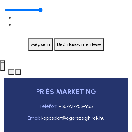
Mégsem
Beállítások mentése
PR ÉS MARKETING
Telefon:
+36-92-955-955
Email:
kapcsolat@egerszegihirek.hu