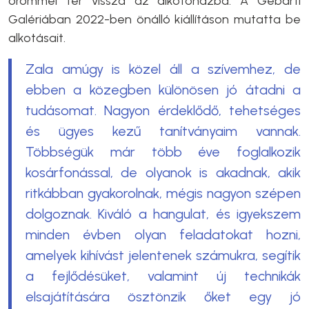
örömmel tér vissza az alkotóházba. A Gébárti
Galériában 2022-ben önálló kiállításon mutatta be
alkotásait.
Zala amúgy is közel áll a szívemhez, de
ebben a közegben különösen jó átadni a
tudásomat. Nagyon érdeklődő, tehetséges
és ügyes kezű tanítványaim vannak.
Többségük már több éve foglalkozik
kosárfonással, de olyanok is akadnak, akik
ritkábban gyakorolnak, mégis nagyon szépen
dolgoznak. Kiváló a hangulat, és igyekszem
minden évben olyan feladatokat hozni,
amelyek kihívást jelentenek számukra, segítik
a fejlődésüket, valamint új technikák
elsajátítására ösztönzik őket egy jó