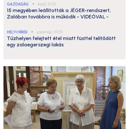
GAZDASÁG
●
kedd, 15:05
15 megyében leállították a JÉGER-rendszert,
Zalában továbbra is működik
- VIDEÓVAL -
HELYI HÍREK
●
vasárnap, 09:09
Tűzhelyen felejtett étel miatt füsttel telítődött
egy zalaegerszegi lakás