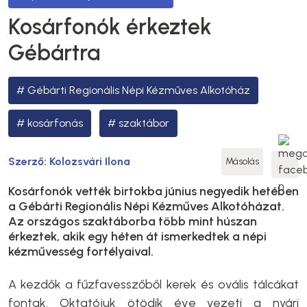
Kosárfonók érkeztek
Gébártra
Gébárti Regionális Népi Kézműves Alkotóház
kosárfonás
szaktábor
Szerző:
Kolozsvári Ilona
Másolás
Kosárfonók vették birtokba június negyedik hetében
a Gébárti Regionális Népi Kézműves Alkotóházat.
Az országos szaktáborba több mint húszan
érkeztek, akik egy héten át ismerkedtek a népi
kézművesség fortélyaival.
A kezdők a fűzfavesszőből kerek és ovális tálcákat
fontak. Oktatójuk ötödik éve vezeti a nyári