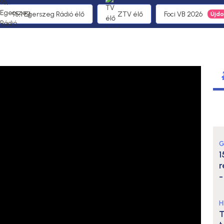
95,1 Egerszeg Rádió élő
ZTV élő
Foci VB 2026
G
1
r
-
H
T