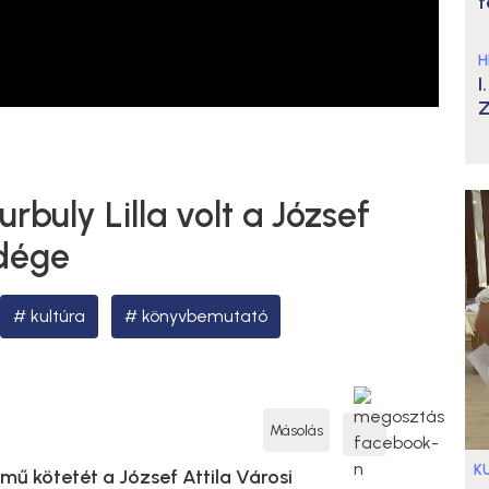
t
H
I
Z
buly Lilla volt a József
ndége
kultúra
könyvbemutató
Másolás
K
mű kötetét a József Attila Városi