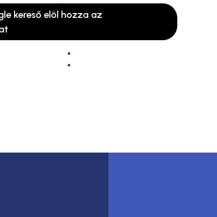
gle kereső elöl hozza az
at