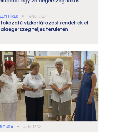
elítődött egy zalaegerszegi lakás
ELYI HÍREK
●
hétfő, 17:27
. fokozatú vízkorlátozást rendeltek el
alaegerszeg teljes területén
ULTÚRA
●
kedd, 12:32