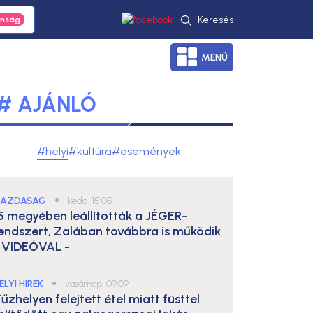
Keresés
MENÜ
# AJÁNLÓ
#helyi
#kultúra
#események
AZDASÁG
●
kedd, 15:05
5 megyében leállították a JÉGER-
endszert, Zalában továbbra is működik
 VIDEÓVAL -
ELYI HÍREK
●
vasárnap, 09:09
űzhelyen felejtett étel miatt füsttel