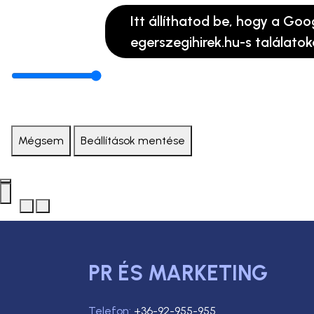
Itt állíthatod be, hogy a Goo
egerszegihirek.hu-s találatok
Mégsem
Beállítások mentése
PR ÉS MARKETING
Telefon:
+36-92-955-955