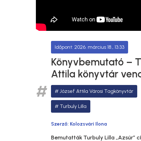
2026. március 18., 13:33
Könyvbemutató – Tur
Attila könyvtár ve
József Attila Városi Tagkönyvtár
Turbuly Lilla
Szerző:
Kolozsvári Ilona
Bemutatták Turbuly Lilla „Azsúr” cí