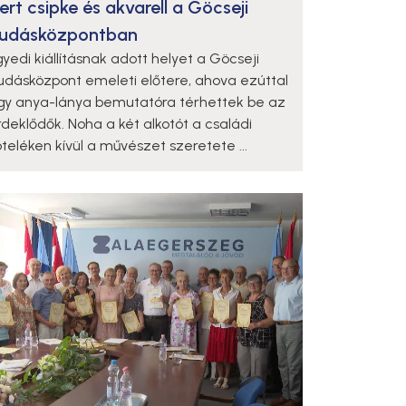
ert csipke és akvarell a Göcseji
udásközpontban
gyedi kiállításnak adott helyet a Göcseji
udásközpont emeleti előtere, ahova ezúttal
gy anya-lánya bemutatóra térhettek be az
rdeklődők. Noha a két alkotót a családi
öteléken kívül a művészet szeretete ...