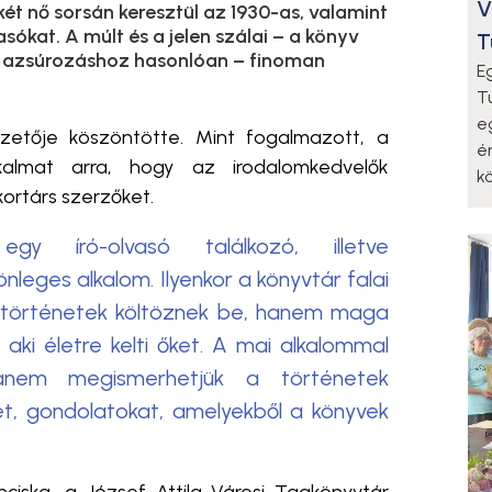
V
két nő sorsán keresztül az 1930-as, valamint
sókat. A múlt és a jelen szálai – a könyv
T
z azsúrozáshoz hasonlóan – finoman
E
T
e
etője köszöntötte. Mint fogalmazott, a
é
almat arra, hogy az irodalomkedvelők
k
kortárs szerzőket.
 író-olvasó találkozó, illetve
nleges alkalom. Ilyenkor a könyvtár falai
 történetek költöznek be, hanem maga
, aki életre kelti őket. A mai alkalommal
anem megismerhetjük a történetek
et, gondolatokat, amelyekből a könyvek