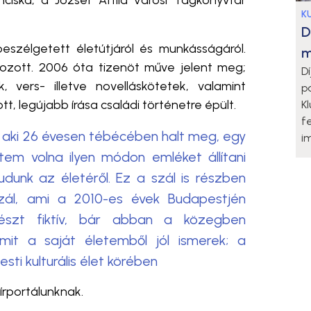
ciska, a József Attila Városi Tagkönyvtár
K
D
eszélgetett életútjáról és munkásságáról.
m
lgozott. 2006 óta tizenöt műve jelent meg;
D
ek, vers-
illetve
novelláskötetek, valamint
p
t, legújabb írása családi történetre épült.
K
f
aki 26 évesen tébécében halt meg, egy
i
em volna ilyen módon emléket állítani
udunk az életéről. Ez a szál is részben
szál, ami a 2010-es évek Budapestjén
részt fiktív, bár abban a közegben
mit a saját életemből jól ismerek; a
esti kulturális élet körében
hírportálunknak.