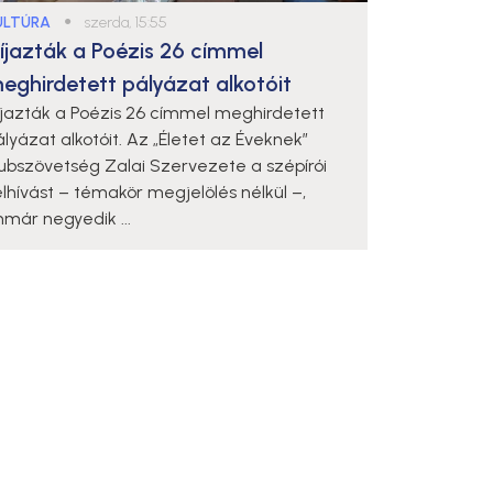
ULTÚRA
●
szerda, 15:55
íjazták a Poézis 26 címmel
eghirdetett pályázat alkotóit
íjazták a Poézis 26 címmel meghirdetett
ályázat alkotóit. Az „Életet az Éveknek”
lubszövetség Zalai Szervezete a szépírói
elhívást – témakör megjelölés nélkül –,
mmár negyedik ...