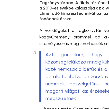
Tagkönyvtárban. A fiktív történet 
a 2010-es évekbe kalauzolja az olva
címét adó hímzési technikához, a
fonódnak össze.
A vendégeket a tagkönyvtár vez
közgyűjtemény örömmel ad alk
személyesen is megismerhessék a 
Azt gondolom, hogy egy
közönségtalálkozó mindig külö
közé nemcsak a betűk és a
az alkotó, illetve a szerző is
nemcsak beszélgetünk, h
mögötti világot, az érzések
megszületnek