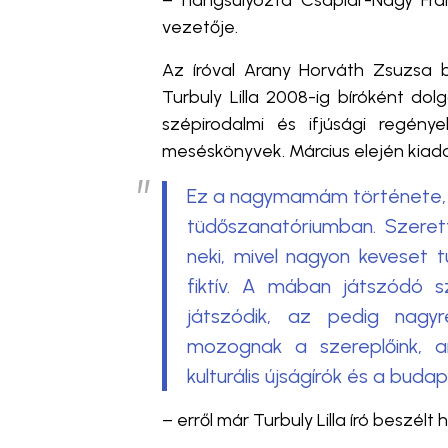
– hangsúlyozta Csaplár-Nagy Fran
vezetője.
Az íróval Arany Horváth Zsuzsa b
Turbuly Lilla 2008-ig bíróként do
szépirodalmi és ifjúsági regény
meséskönyvek. Március elején kiadot
Ez a nagymamám története, 
tüdőszanatóriumban. Szerett
neki, mivel nagyon keveset t
fiktív. A mában játszódó 
játszódik, az pedig nagy
mozognak a szereplőink, a
kulturális újságírók és a budap
– erről már Turbuly Lilla író beszélt 