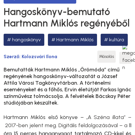
Hangoskönyv-bemutató
Hartmann Miklós regényéből
hangoskönyv
Hartmann Miklós
kultúra
Szerző:
Kolozsvári Ilona
Másolás
Bemutatták Hartmann Miklós „Örömóda” című
regényének hangoskönyv-változatát a József
Attila Városi Tagkönyvtárban. A történelmi
eseményeket és a főhős, Ervin életútját Farkas Ignác
színművész tolmácsolja. A felvételek Bácskay Péter
stúdiójában készültek.
Hartmann Miklós első könyve – „A
Széna illata” –
2017-ben jelent meg. Digitális feldolgozásával – a
11
óra 15 perces hanganyagot tartalmazó CD-kkel és