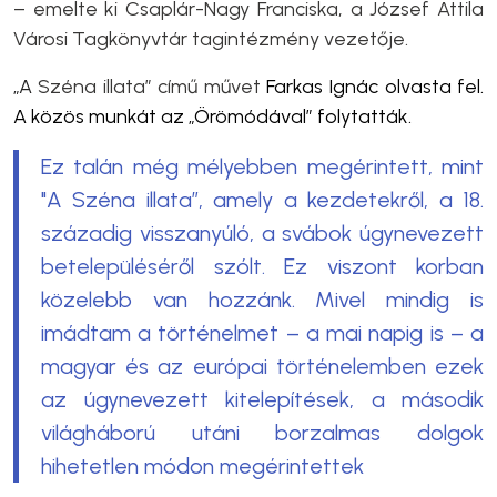
– emelte ki Csaplár-Nagy Franciska, a József Attila
Városi Tagkönyvtár
tagintézmény vezetője.
„A
Széna illata” című művet
Farkas Ignác olvasta fel.
A közös munkát az „Örömódával” folytatták.
Ez talán még mélyebben megérintett, mint
"A Széna illata”, amely a kezdetekről, a 18.
századig visszanyúló, a svábok úgynevezett
betelepüléséről szólt. Ez viszont korban
közelebb van hozzánk. Mivel mindig is
imádtam a történelmet – a mai napig is – a
magyar és az európai történelemben ezek
az úgynevezett kitelepítések, a második
világháború utáni borzalmas dolgok
hihetetlen módon megérintettek