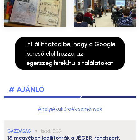
Itt állíthatod be, hogy a Google
kereső elöl hozza az
egerszegihirek.hu-s találatokat
# AJÁNLÓ
#helyi
#kultúra
#események
GAZDASÁG
●
kedd, 15:05
15 megyében leállították a JÉGER-rendszert,