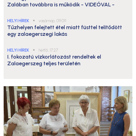
Zalában továbbra is működik
- VIDEÓVAL -
HELYI HÍREK
●
vasárnap, 09:09
Tűzhelyen felejtett étel miatt füsttel telítődött
egy zalaegerszegi lakás
HELYI HÍREK
●
hétfő, 17:27
I. fokozatú vízkorlátozást rendeltek el
Zalaegerszeg teljes területén