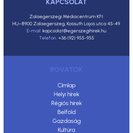
KAPCSOLAT
Zalaegerszegi Médiacentrum Kft.
HU–8900 Zalaegerszeg, Kossuth Lajos utca 45-49.
E-mail:
kapcsolat@egerszegihirek.hu
Telefon:
+36 (92) 955-955
ROVATOK
Címlap
Helyi hírek
Régiós hírek
Belföld
Gazdaság
Kultúra