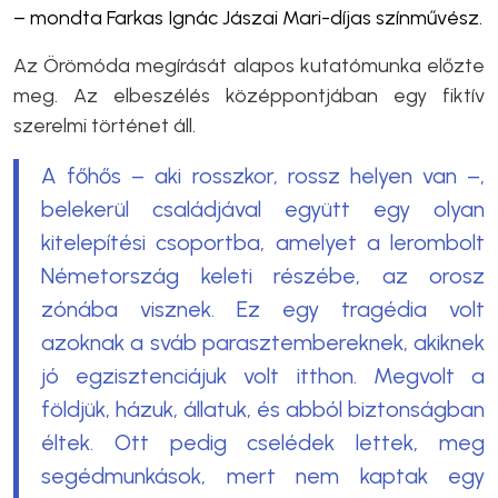
– mondta Farkas Ignác Jászai Mari-díjas színművész.
Az Örömóda megírását alapos kutatómunka előzte
meg. Az elbeszélés középpontjában egy fiktív
szerelmi történet áll.
A főhős – aki rosszkor, rossz helyen van –,
belekerül családjával együtt egy olyan
kitelepítési csoportba, amelyet a lerombolt
Németország keleti részébe, az orosz
zónába visznek. Ez egy tragédia volt
azoknak a sváb parasztembereknek, akiknek
jó egzisztenciájuk volt itthon. Megvolt a
földjük, házuk, állatuk, és abból biztonságban
éltek. Ott pedig cselédek lettek, meg
segédmunkások, mert nem kaptak egy