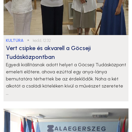
KULTÚRA
●
kedd, 12:32
Vert csipke és akvarell a Göcseji
Tudásközpontban
Egyedi kiállításnak adott helyet a Göcseji Tudásközpont
emeleti előtere, ahova ezúttal egy anya-lánya
bemutatóra térhettek be az érdeklődők. Noha a két
alkotót a családi köteléken kívül a művészet szeretete
...