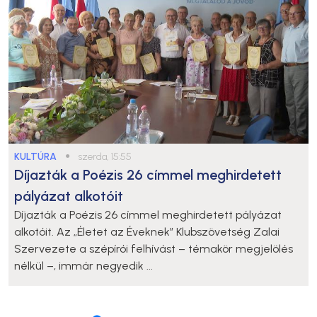
KULTÚRA
●
szerda, 15:55
Díjazták a Poézis 26 címmel meghirdetett
pályázat alkotóit
Díjazták a Poézis 26 címmel meghirdetett pályázat
alkotóit. Az „Életet az Éveknek” Klubszövetség Zalai
Szervezete a szépírói felhívást – témakör megjelölés
nélkül –, immár negyedik ...