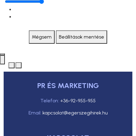
Mégsem
Beállítások mentése
PR ÉS MARKETING
Telefon:
+36-92-955-955
Email:
kapcsolat@egerszegihirek.hu