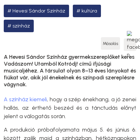
Hevesi Sándor Színház
kultúra
színház
Másolás
A Hevesi Sándor Színház gyermekszereplőket keres
Vadászom! Utamból Kotródj! című ifjúsági
musicaljéhez. A társulat olyan 8–13 éves lányokat és
fiúkat vár, akik jól énekelnek és színpadi szereplésre
vágynak.
A színház kiemeli
, hogy a szép énekhang, a jó zenei
hallás, az érthető beszéd és a tánctudás előnyt
jelent a válogatás során.
A produkció próbafolyamata május 5. és június 6.
között zajlik majd a színházban, hétköznapokon