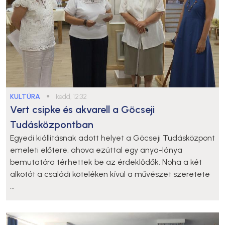
KULTÚRA
●
kedd, 12:32
Vert csipke és akvarell a Göcseji
Tudásközpontban
Egyedi kiállításnak adott helyet a Göcseji Tudásközpont
emeleti előtere, ahova ezúttal egy anya-lánya
bemutatóra térhettek be az érdeklődők. Noha a két
alkotót a családi köteléken kívül a művészet szeretete
...