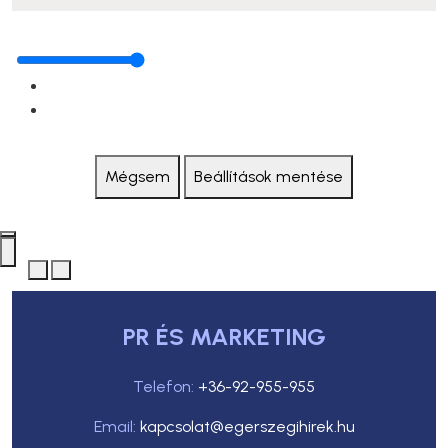
Mégsem
Beállítások mentése
PR ÉS MARKETING
Telefon:
+36-92-955-955
Email:
kapcsolat@egerszegihirek.hu