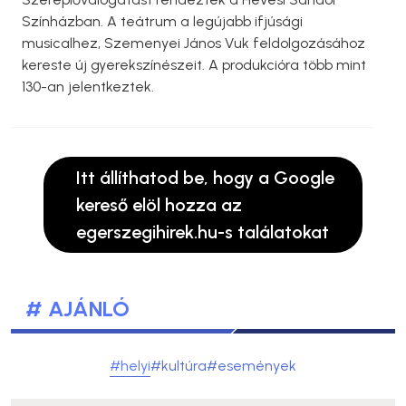
Színházban. A teátrum a legújabb ifjúsági
musicalhez, Szemenyei János Vuk feldolgozásához
kereste új gyerekszínészeit. A produkcióra több mint
130-an jelentkeztek.
Itt állíthatod be, hogy a Google
kereső elöl hozza az
egerszegihirek.hu-s találatokat
# AJÁNLÓ
#helyi
#kultúra
#események