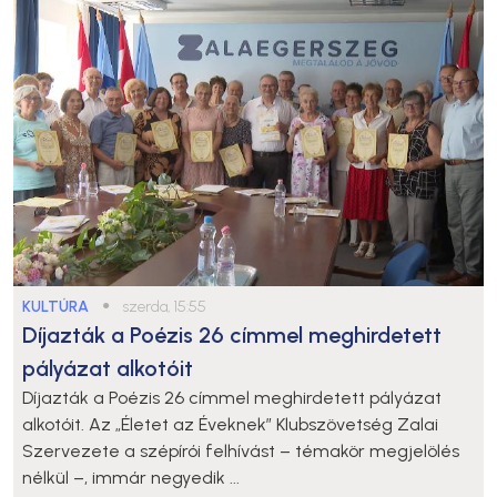
KULTÚRA
●
szerda, 15:55
Díjazták a Poézis 26 címmel meghirdetett
pályázat alkotóit
Díjazták a Poézis 26 címmel meghirdetett pályázat
alkotóit. Az „Életet az Éveknek” Klubszövetség Zalai
Szervezete a szépírói felhívást – témakör megjelölés
nélkül –, immár negyedik ...