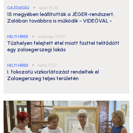
GAZDASÁG
●
kedd, 15:05
15 megyében leállították a JÉGER-rendszert,
Zalában továbbra is működik
- VIDEÓVAL -
HELYI HÍREK
●
vasárnap, 09:09
Tűzhelyen felejtett étel miatt füsttel telítődött
egy zalaegerszegi lakás
HELYI HÍREK
●
hétfő, 17:27
I. fokozatú vízkorlátozást rendeltek el
Zalaegerszeg teljes területén