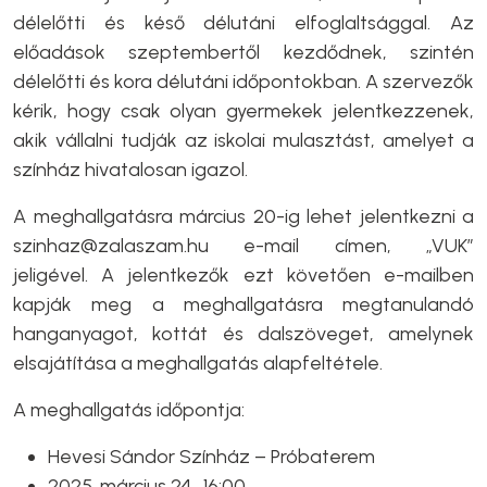
délelőtti és késő délutáni elfoglaltsággal. Az
előadások szeptembertől kezdődnek, szintén
délelőtti és kora délutáni időpontokban. A szervezők
kérik, hogy csak olyan gyermekek jelentkezzenek,
akik vállalni tudják az iskolai mulasztást, amelyet a
színház hivatalosan igazol.
A meghallgatásra március 20-ig lehet jelentkezni a
szinhaz@zalaszam.hu e-mail címen, „VUK”
jeligével. A jelentkezők ezt követően e-mailben
kapják meg a meghallgatásra megtanulandó
hanganyagot, kottát és dalszöveget, amelynek
elsajátítása a meghallgatás alapfeltétele.
A meghallgatás időpontja:
Hevesi Sándor Színház – Próbaterem
2025. március 24., 16:00