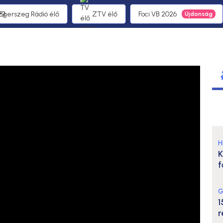
 Egerszeg Rádió élő
ZTV élő
Foci VB 2026
H
K
f
G
1
r