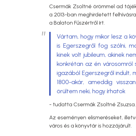
Csermák Zsoltné örömmel ad tájék
a 2013-ban meghirdetett felhívásra
a Balaton Fűszértről írt.
Vártam, hogy mikor lesz a k
is Egerszegről fog szólni, 
kinek volt jubileum, akinek ne
konkrétan az én városomról s
igazából Egerszegről indult,
1800-akár, ameddig vissza
örültem neki, hogy írhatok
- tudatta Csermák Zsoltné Zsuzsa.
Az eseményen elismeréseket, ille
város és a könyvtár is hozzájárult.