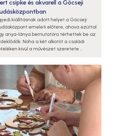
ert csipke és akvarell a Göcseji
udásközpontban
gyedi kiállításnak adott helyet a Göcseji
udásközpont emeleti előtere, ahova ezúttal
gy anya-lánya bemutatóra térhettek be az
rdeklődők. Noha a két alkotót a családi
öteléken kívül a művészet szeretete ...