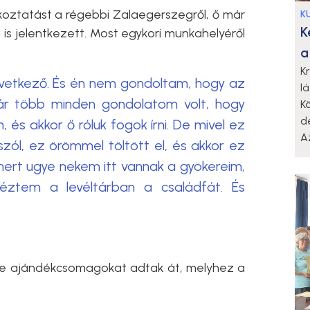
oztatást a régebbi Zalaegerszegről, ő már
K
K
 is jelentkezett. Most egykori munkahelyéről
a
K
övetkező. És én nem gondoltam, hogy az
l
már több minden gondolatom volt, hogy
K
d
m, és akkor ő róluk fogok írni. De mivel ez
A
zól, ez örömmel töltött el, és akkor ez
 mert ugye nekem itt vannak a gyökereim,
néztem a levéltárban a családfát. És
tve ajándékcsomagokat adtak át, melyhez a