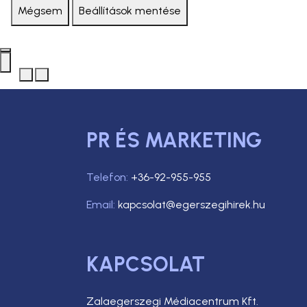
Mégsem
Beállítások mentése
PR ÉS MARKETING
Telefon:
+36-92-955-955
Email:
kapcsolat@egerszegihirek.hu
KAPCSOLAT
Zalaegerszegi Médiacentrum Kft.