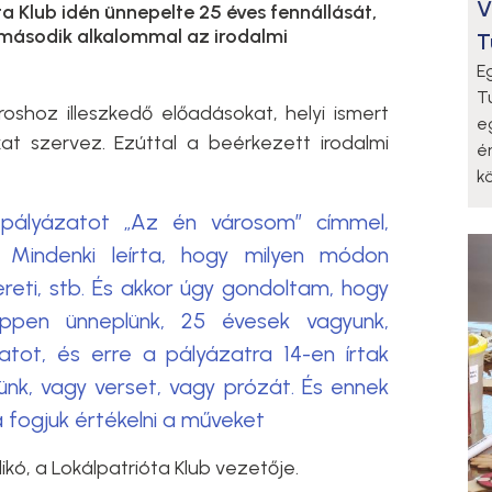
V
a Klub idén ünnepelte 25 éves fennállását,
második alkalommal az irodalmi
T
E
T
oshoz illeszkedő előadásokat, helyi ismert
e
t szervez. Ezúttal a beérkezett irodalmi
é
k
 pályázatot „Az én városom” címmel,
. Mindenki leírta, hogy milyen módon
ereti, stb. És akkor úgy gondoltam, hogy
éppen ünneplünk, 25 évesek vagyunk,
tot, és erre a pályázatra 14-en írtak
tünk, vagy verset, vagy prózát. És ennek
 fogjuk értékelni a műveket
dikó, a Lokálpatrióta Klub vezetője.