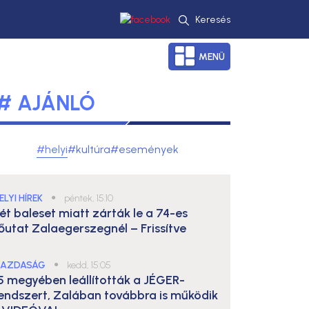
Keresés
MENÜ
# AJÁNLÓ
#helyi
#kultúra
#események
ELYI HÍREK
●
péntek, 15:10
ét baleset miatt zárták le a 74-es
őutat Zalaegerszegnél – Frissítve
AZDASÁG
●
kedd, 15:05
5 megyében leállították a JÉGER-
endszert, Zalában továbbra is működik