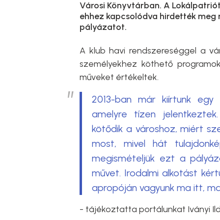
Városi Könyvtárban. A Lokálpatriót
ehhez kapcsolódva hirdették meg 
pályázatot.
A klub havi rendszereséggel a vár
személyekhez köthető programoka
műveket értékeltek.
2013-ban már kiírtunk egy
amelyre tízen jelentkeztek
kötődik a városhoz, miért sz
most, mivel hát tulajdonk
megismételjük ezt a pályáza
művet. Irodalmi alkotást kér
apropóján vagyunk ma itt, ma
- tájékoztatta portálunkat Iványi Il