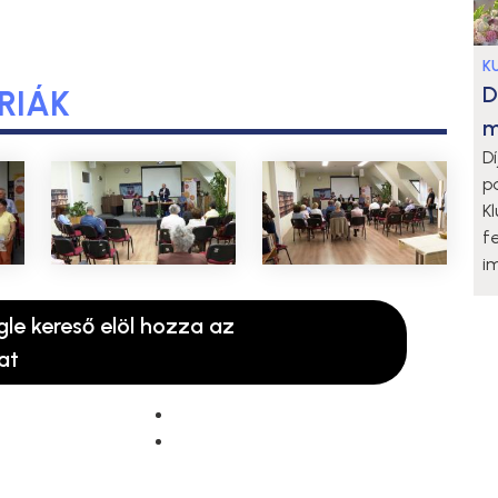
K
D
RIÁK
m
D
p
K
f
i
gle kereső elöl hozza az
at