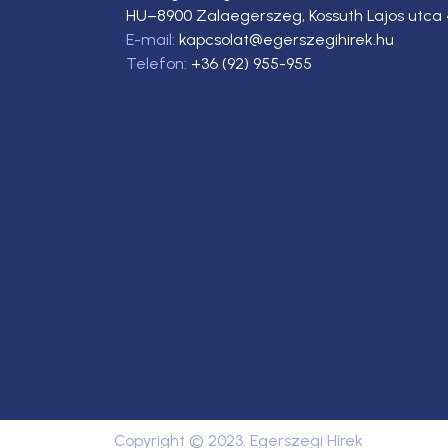
HU–8900 Zalaegerszeg, Kossuth Lajos utca 
E-mail:
kapcsolat@egerszegihirek.hu
Telefon:
+36 (92) 955-955
Copyright © 2023. Egerszegi Hírek