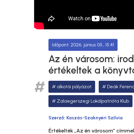
2026. június 05., 15:41
Az én városom: iro
értékeltek a könyv
alkotói pályázat
Deák Ferenc
Zalaegerszegi Lokálpatrióta Klub
Szerző:
Kaszás-Szaknyéri Szilvia
Értékelték „Az én városom” címmel