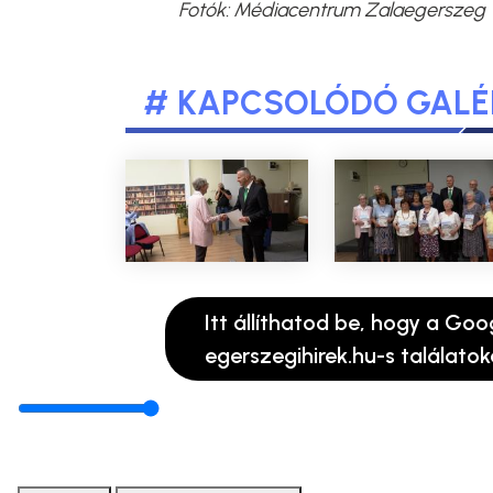
Fotók: Médiacentrum Zalaegerszeg
# KAPCSOLÓDÓ GALÉ
Itt állíthatod be, hogy a Goo
egerszegihirek.hu-s találatok