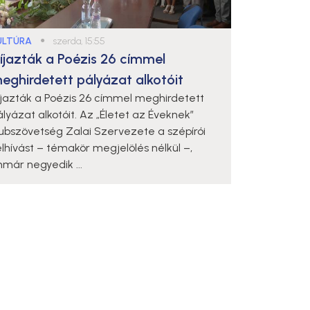
ULTÚRA
●
szerda, 15:55
íjazták a Poézis 26 címmel
eghirdetett pályázat alkotóit
íjazták a Poézis 26 címmel meghirdetett
ályázat alkotóit. Az „Életet az Éveknek”
lubszövetség Zalai Szervezete a szépírói
elhívást – témakör megjelölés nélkül –,
mmár negyedik ...