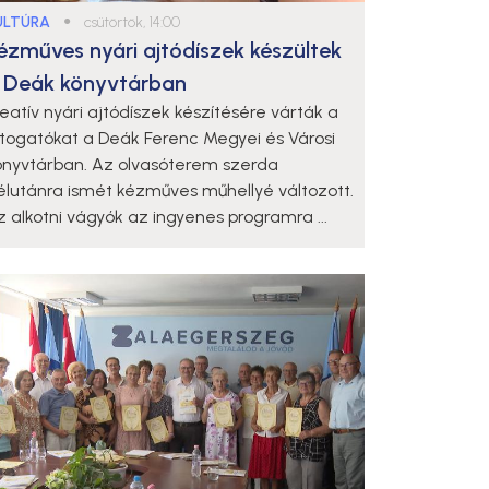
ULTÚRA
●
csütörtök, 14:00
ézműves nyári ajtódíszek készültek
 Deák könyvtárban
reatív nyári ajtódíszek készítésére várták a
átogatókat a Deák Ferenc Megyei és Városi
önyvtárban. Az olvasóterem szerda
élutánra ismét kézműves műhellyé változott.
z alkotni vágyók az ingyenes programra ...