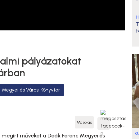
-
H
T
t
dalmi pályázatokat
tárban
 Megyei és Városi Könyvtár
Másolás
K
 megírt műveket a Deák Ferenc Megyei és