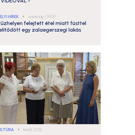
 VIDEÓVAL -
ELYI HÍREK
●
vasárnap, 09:09
űzhelyen felejtett étel miatt füsttel
elítődött egy zalaegerszegi lakás
ULTÚRA
●
kedd, 12:32