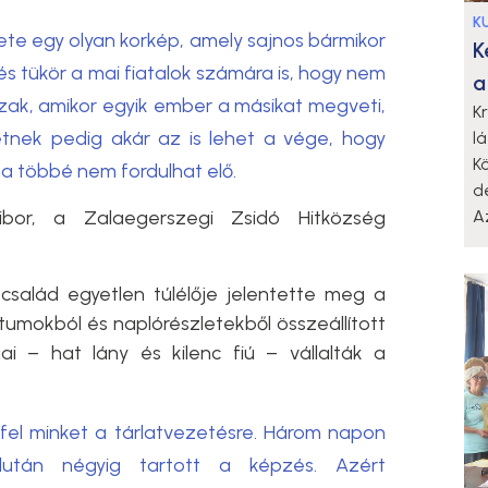
K
ete egy olyan korkép, amely sajnos bármikor
K
és tükör a mai fiatalok számára is, hogy nem
a
szak, amikor egyik ember a másikat megveti,
K
öletnek pedig akár az is lehet a vége, hogy
l
K
ha többé nem fordulhat elő.
d
ibor, a Zalaegerszegi Zsidó Hitközség
A
család egyetlen túlélője jelentette meg a
umokból és naplórészletekből összeállított
jai – hat lány és kilenc fiú – vállalták a
fel minket a tárlatvezetésre. Három napon
élután négyig tartott a képzés. Azért