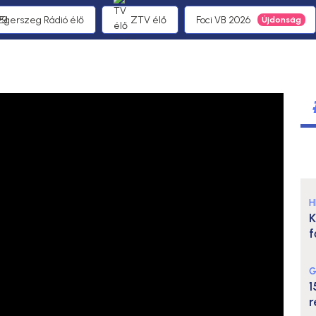
 Egerszeg Rádió élő
ZTV élő
Foci VB 2026
H
K
f
G
1
r