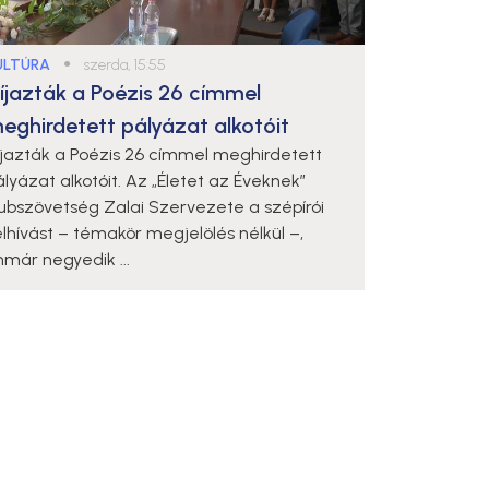
ULTÚRA
●
szerda, 15:55
íjazták a Poézis 26 címmel
eghirdetett pályázat alkotóit
íjazták a Poézis 26 címmel meghirdetett
ályázat alkotóit. Az „Életet az Éveknek”
lubszövetség Zalai Szervezete a szépírói
elhívást – témakör megjelölés nélkül –,
mmár negyedik ...