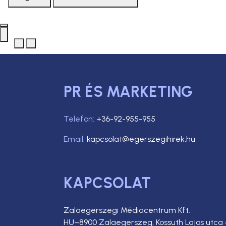
PR ÉS MARKETING
Telefon:
+36-92-955-955
Email:
kapcsolat@egerszegihirek.hu
KAPCSOLAT
Zalaegerszegi Médiacentrum Kft.
HU–8900 Zalaegerszeg, Kossuth Lajos utca 