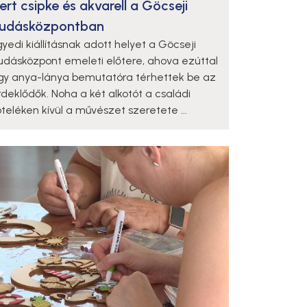
ert csipke és akvarell a Göcseji
udásközpontban
gyedi kiállításnak adott helyet a Göcseji
udásközpont emeleti előtere, ahova ezúttal
gy anya-lánya bemutatóra térhettek be az
rdeklődők. Noha a két alkotót a családi
öteléken kívül a művészet szeretete ...