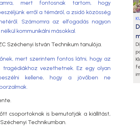
ramra, mert fontosnak tartom, hogy
zéljünk erről a témáról, a zsidó közösség
K
énetéről. Számomra az elfogadás nagyon
D
 nélkül kommunikálni másokkal.
m
ZC Széchenyi István Technikum tanulója.
D
p
őnek, mert szerintem fontos látni, hogy az
K
f
en tragédiákhoz vezethetnek. Ez egy olyan
i
beszélni kellene, hogy a jövőben ne
borzalmak.
ente.
őtt csoportoknak is bemutatják a kiállítást,
 a Széchenyi Technikumban.