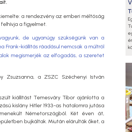
V
it.
T
kiemelte: a rendezvény az emberi méltóság
E
elhívja a figyelmet.
T
e
vagyunk, de ugyanúgy szükségünk van a
é
na Frank-kiállítás ráadásul nemcsak a múltról
k
atalok megismerjék az elfogadás, a szeretet
y Zsuzsanna, a ZSZC Széchenyi István
zült kiállítást Temesváry Tibor
ajánlotta a
ású kislány Hitler 1933-as hatalomra jutása
elmenekült Németországból. Két éven át,
ületben bujkáltak. Miután elárulták őket, a