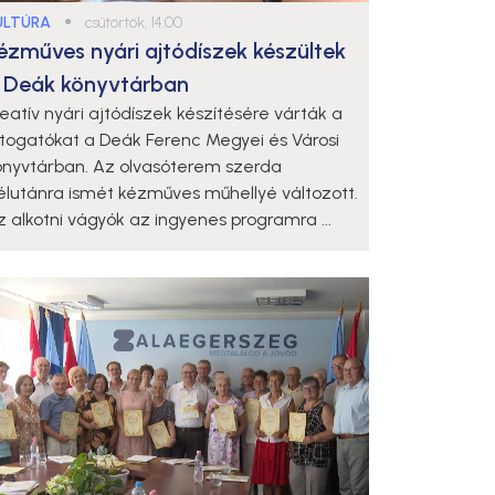
ULTÚRA
●
csütörtök, 14:00
ézműves nyári ajtódíszek készültek
 Deák könyvtárban
reatív nyári ajtódíszek készítésére várták a
átogatókat a Deák Ferenc Megyei és Városi
önyvtárban. Az olvasóterem szerda
élutánra ismét kézműves műhellyé változott.
z alkotni vágyók az ingyenes programra ...