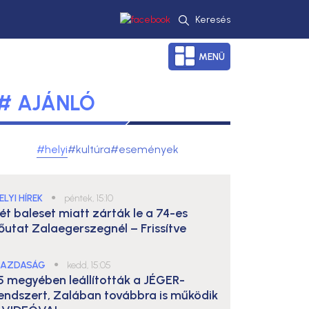
Keresés
MENÜ
# AJÁNLÓ
#helyi
#kultúra
#események
ELYI HÍREK
●
péntek, 15:10
ét baleset miatt zárták le a 74-es
őutat Zalaegerszegnél – Frissítve
AZDASÁG
●
kedd, 15:05
5 megyében leállították a JÉGER-
endszert, Zalában továbbra is működik