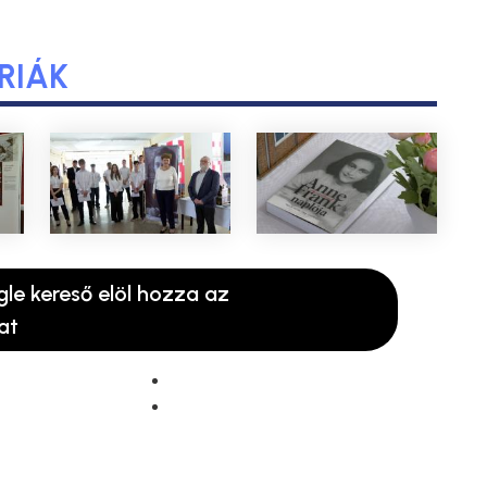
RIÁK
gle kereső elöl hozza az
at