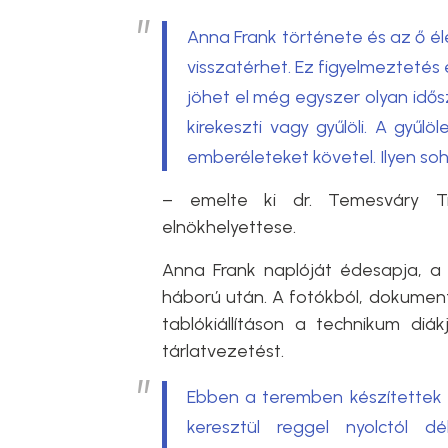
Anna Frank története és az ő él
visszatérhet. Ez figyelmeztetés 
jöhet el még egyszer olyan idő
kirekeszti vagy gyűlöli. A gyűl
emberéleteket követel. Ilyen so
– emelte ki
dr. Temesváry T
elnökhelyettese.
Anna Frank naplóját édesapja, a 
háború után. A fotókból, dokument
tablókiállításon a technikum diák
tárlatvezetést.
Ebben a teremben készítettek 
keresztül reggel nyolctól d