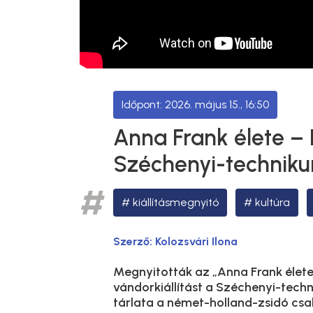
2026. május 15., 16:50
Anna Frank élete – 
Széchenyi-technik
kiállításmegnyitó
kultúra
Szerző:
Kolozsvári Ilona
Megnyitották az „Anna Frank élet
vándorkiállítást a Széchenyi-tec
tárlata a német-holland-zsidó csa