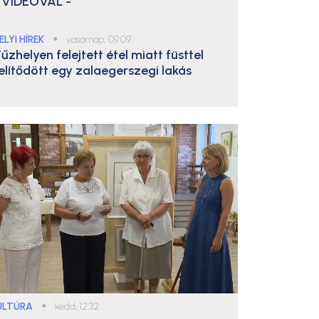
 VIDEÓVAL -
ELYI HÍREK
●
vasárnap, 09:09
űzhelyen felejtett étel miatt füsttel
elítődött egy zalaegerszegi lakás
ULTÚRA
●
kedd, 12:32