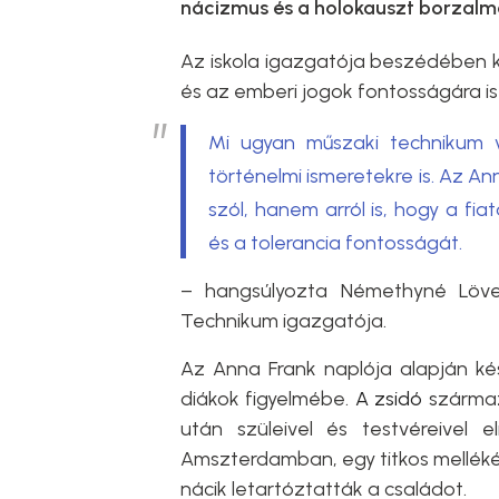
nácizmus és a holokauszt borzalma
Az iskola igazgatója beszédében 
és az emberi jogok fontosságára is f
Mi ugyan műszaki technikum 
történelmi ismeretekre is. Az An
szól, hanem arról is, hogy a fi
és a tolerancia fontosságát.
– hangsúlyozta Némethyné Löve
Technikum igazgatója.
Az
Anna Frank naplója alapján kés
diákok figyelmébe.
A zsidó
származ
után szüleivel és testvéreivel 
Amszterdamban, egy titkos mellékép
nácik letartóztatták a családot.