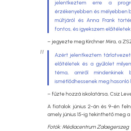
jelentkeztem erre a prog
érzékenyebben és mélyebben bes
múltjáról és Anna Frank tört
fontos, és igyekszem előítéletek
– jegyezte meg Kirchner Mira, a ZS
Azért jelentkeztem tárlatvezet
előítéletek és a gyűlölet mily
téma, amiről mindenkinek 
ismétlődhessenek meg hasonló 
–
fűzte hozzá iskolatársa, Csiz Lev
A fiatalok június 2-án és 9-én feln
amely június 15-ig tekinthető meg
Fotók:
Médiacentrum Zalaegerszeg