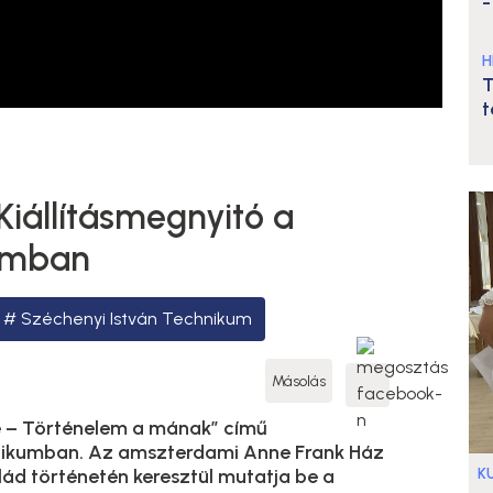
-
H
T
t
Kiállításmegnyitó a
umban
Széchenyi István Technikum
Másolás
e – Történelem a mának” című
hnikumban. Az amszterdami Anne Frank Ház
K
lád történetén keresztül mutatja be a