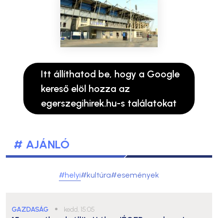
Itt állíthatod be, hogy a Google
kereső elöl hozza az
egerszegihirek.hu-s találatokat
# AJÁNLÓ
#helyi
#kultúra
#események
GAZDASÁG
●
kedd, 15:05