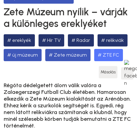
Zete Múzeum nyílik – várják
a különleges ereklyéket
ereklyék
Hír TV
Radar
relikviák
új múzeum
Zete múzeum
ZTE FC
Másolás
Régóta dédelgetett álom válik valóra a
Zalaegerszegi Futball Club életében. Hamarosan
elkezdik a Zete Múzeum kialakítását az Arénában.
Ehhez kérik a szurkolók segítségét is. Egyedi, rég
nem látott relikviákra számítanak a klubnál, hogy
minél szélesebb körben tudják bemutatni a ZTE FC
történelmét.