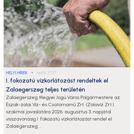
HELYI HÍREK
●
hétfő, 17:27
I. fokozatú vízkorlátozást rendeltek el
Zalaegerszeg teljes területén
Zalaegerszeg Megyei Jogú Város Polgármestere az
Észak-zalai Víz- és Csatornamű Zrt. (Zalavíz Zrt.)
szakmai javaslatára 2026. augusztus 3. napjától
visszavonásig I. fokozatú vízkorlátozást rendel el
Zalaegerszeg ...