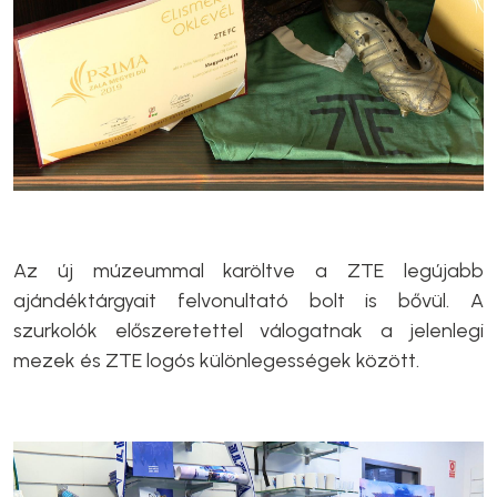
Az új múzeummal karöltve a ZTE legújabb
ajándéktárgyait felvonultató bolt is bővül. A
szurkolók előszeretettel válogatnak a jelenlegi
mezek és ZTE logós különlegességek között.