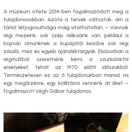
A múzeum ötlete 2014-ben fogalmazódott meg a
tulajdonosokban. Azóta a tervek változtak, ám a
tárlat létjogosultsága máig vitathatatlan. – Vannak
régi mezeink, sok szép relikviánk van, például a
bajnoki címünknek a kupájától kezdve sok régi
zászló, mez és egyéb ajándéktárgyak. Elsősorban a
régmúltból szeretnénk kérni a szurkolóktól
ereklyéket, tehát az 1970 előtti időszakból.
Természetesen ez az ő tulajdonukban marad, mi
egy megőrzésre, egy kiállításra vennénk át őket –
fogalmazott Végh Gábor tulajdonos.