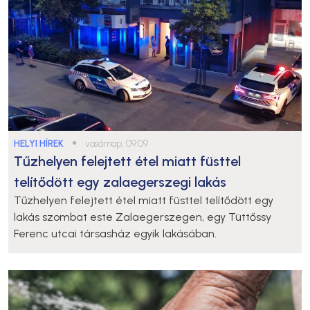
HELYI HÍREK
●
vasárnap, 09:09
Tűzhelyen felejtett étel miatt füsttel
telítődött egy zalaegerszegi lakás
Tűzhelyen felejtett étel miatt füsttel telítődött egy
lakás szombat este Zalaegerszegen, egy Tüttőssy
Ferenc utcai társasház egyik lakásában.