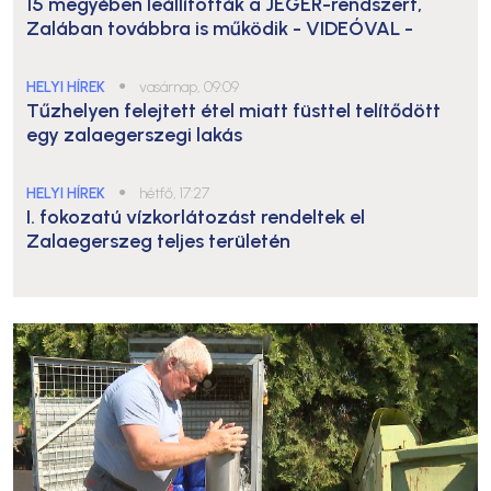
15 megyében leállították a JÉGER-rendszert,
Zalában továbbra is működik
- VIDEÓVAL -
HELYI HÍREK
●
vasárnap, 09:09
Tűzhelyen felejtett étel miatt füsttel telítődött
egy zalaegerszegi lakás
HELYI HÍREK
●
hétfő, 17:27
I. fokozatú vízkorlátozást rendeltek el
Zalaegerszeg teljes területén