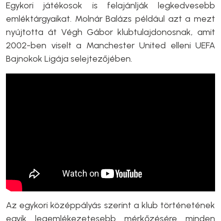
Egykori játékosok is felajánlják legkedvesebb
emléktárgyaikat. Molnár Balázs például azt a mezt
nyújtotta át Végh Gábor klubtulajdonosnak, amit
2002-ben viselt a Manchester United elleni UEFA
Bajnokok Ligája selejtezőjében.
Az egykori középpályás szerint a klub történetének
egyik legemlékezetesebb mérkőzésére minden