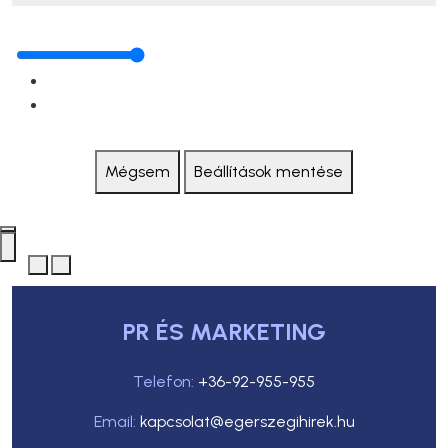
Mégsem
Beállítások mentése
PR ÉS MARKETING
Telefon:
+36-92-955-955
Email:
kapcsolat@egerszegihirek.hu