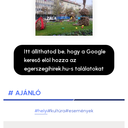
Itt állíthatod be, hogy a Google
kereső elöl hozza az
egerszegihirek.hu-s találatokat
# AJÁNLÓ
#helyi
#kultúra
#események