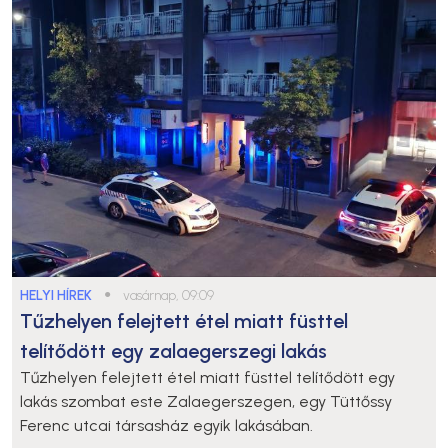
HELYI HÍREK
●
vasárnap, 09:09
Tűzhelyen felejtett étel miatt füsttel
telítődött egy zalaegerszegi lakás
Tűzhelyen felejtett étel miatt füsttel telítődött egy
lakás szombat este Zalaegerszegen, egy Tüttőssy
Ferenc utcai társasház egyik lakásában.