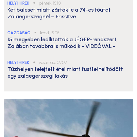
HELYI HÍREK
●
péntek, 15:10
Két baleset miatt zárták le a 74-es főutat
Zalaegerszegnél – Frissítve
GAZDASÁG
●
kedd, 15:05
15 megyében leállították a JÉGER-rendszert,
Zalában továbbra is működik
- VIDEÓVAL -
HELYI HÍREK
●
vasárnap, 09:09
Tűzhelyen felejtett étel miatt füsttel telítődött
egy zalaegerszegi lakás