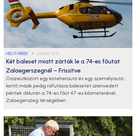
HELYI HÍREK
●
péntek, 15:10
Két baleset miatt zárták le a 74-es főutat
Zalaegerszegnél – Frissítve
Összeütközött egy kisteherautó és egy személyautó,
kettő másik pedig ráfutásos balesetet szenvedett
péntek délután a 74-es főút 47-es kilométerénél,
Zalaegerszeg térségében.