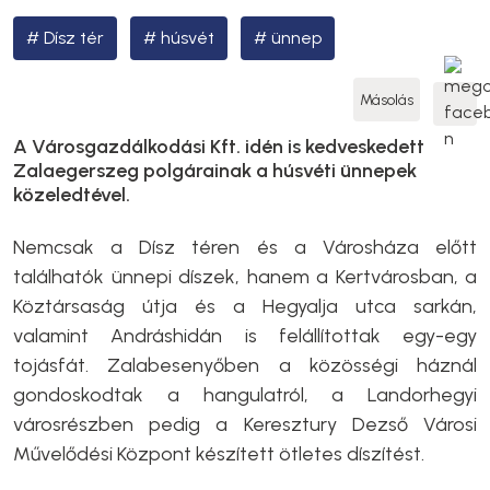
Dísz tér
húsvét
ünnep
Másolás
A Városgazdálkodási Kft. idén is kedveskedett
Zalaegerszeg polgárainak a húsvéti ünnepek
közeledtével.
Nemcsak a Dísz téren és a Városháza előtt
találhatók ünnepi díszek, hanem a Kertvárosban, a
Köztársaság útja és a Hegyalja utca sarkán,
valamint Andráshidán is felállítottak egy-egy
tojásfát. Zalabesenyőben a közösségi háznál
gondoskodtak a hangulatról, a Landorhegyi
városrészben pedig a Keresztury Dezső Városi
Művelődési Központ készített ötletes díszítést.